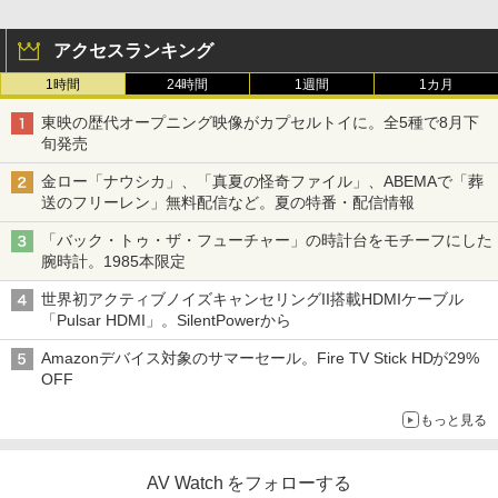
アクセスランキング
1時間
24時間
1週間
1カ月
東映の歴代オープニング映像がカプセルトイに。全5種で8月下
旬発売
金ロー「ナウシカ」、「真夏の怪奇ファイル」、ABEMAで「葬
送のフリーレン」無料配信など。夏の特番・配信情報
「バック・トゥ・ザ・フューチャー」の時計台をモチーフにした
腕時計。1985本限定
世界初アクティブノイズキャンセリングII搭載HDMIケーブル
「Pulsar HDMI」。SilentPowerから
Amazonデバイス対象のサマーセール。Fire TV Stick HDが29%
OFF
もっと見る
AV Watch をフォローする