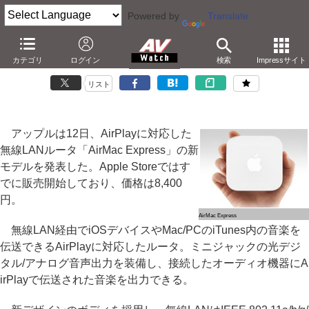
Powered by
Translate
Apple、新デザイン/AirPlay対応の「AirMac Express」
カテゴリ
ログイン
検索
Impressサイト
－8,400円。3ステップで無線LAN設定。LANも
リスト
アップルは12日、AirPlayに対応した
無線LANルータ「AirMac Express」の新
モデルを発表した。Apple Storeではす
でに販売開始しており、価格は8,400
円。
AirMac Express
無線LAN経由でiOSデバイスやMac/PCのiTunes内の音楽を
伝送できるAirPlayに対応したルータ。ミニジャックの光デジ
タル/アナログ音声出力を装備し、接続したオーディオ機器にA
irPlayで伝送された音楽を出力できる。