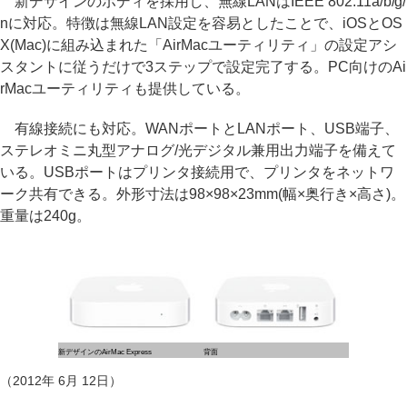
新デザインのボディを採用し、無線LANはIEEE 802.11a/b/g/
nに対応。特徴は無線LAN設定を容易としたことで、iOSとOS
X(Mac)に組み込まれた「AirMacユーティリティ」の設定アシ
スタントに従うだけで3ステップで設定完了する。PC向けのAi
rMacユーティリティも提供している。
有線接続にも対応。WANポートとLANポート、USB端子、
ステレオミニ丸型アナログ/光デジタル兼用出力端子を備えて
いる。USBポートはプリンタ接続用で、プリンタをネットワ
ーク共有できる。外形寸法は98×98×23mm(幅×奥行き×高さ)。
重量は240g。
新デザインのAirMac Express
背面
（2012年 6月 12日）