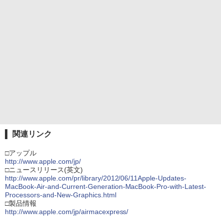
関連リンク
□アップル
http://www.apple.com/jp/
□ニュースリリース(英文)
http://www.apple.com/pr/library/2012/06/11Apple-Updates-
MacBook-Air-and-Current-Generation-MacBook-Pro-with-Latest-
Processors-and-New-Graphics.html
□製品情報
http://www.apple.com/jp/airmacexpress/