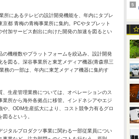
業所にあるテレビの設計開発機能を、年内にタブレ
東京都 青梅の青梅事業所に集約。PCやタブレット
や付加サービス創出に向けた開発の加速を図るとい
の機種数やプラットフォームを絞込み、設計開発
化を図る。深谷事業所と東芝メディア機器(青森県三
理業務の一部は、年内に東芝メディア機器に集約す
、生産管理業務については、オペレーションのス
事業所から海外各拠点に移管。インドネシアやエジ
強や、ODM生産拡大により、コスト競争力有るグロ
を図るという。
ジタルプロダクツ事業に関わる一部従業員につい
ス事業など、注力部門へのシフトを行なう。原則、