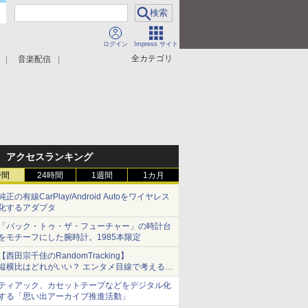
ログイン
Impress サイト
全カテゴリ
音楽配信
アクセスランキング
時間
24時間
1週間
1カ月
純正の有線CarPlay/Android Autoをワイヤレス
化するアダプタ
「バック・トゥ・ザ・フューチャー」の時計台
をモチーフにした腕時計。1985本限定
【西田宗千佳のRandomTracking】
縦横比はどれがいい？ エンタメ目線で考える、
サムスン新「Galaxy Z Fold」
ティアック、カセットテープなどをデジタル化
する「思い出アーカイブ推進活動」