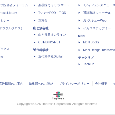
ップ担当者フォーラム
楽器探そう!デジマート
Jディフェンスニュー
ness Library
TシャツPOD T-OD
通訳翻訳ジャーナル
セミナー
立東舎
JレスキューWeb
 X（デジタルクロス）
山と溪谷社
イカロスアカデミー
山と溪谷オンライン
MdN
CLIMBING-NET
MdN Books
ブックス
近代科学社
MdN Design Interactiv
ing
近代科学社Digital
テックリブ
TechLib
広告掲載のご案内
編集部へのご連絡
プライバシーポリシー
会社概要
Copyright ©
2026
Impress Corporation. All rights reserved.