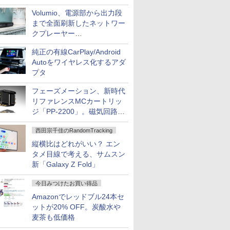
作、Disney+にも配信
Volumio、電源部から出力段
まで全面刷新したネットワー
クプレーヤー
「Primo（2026）」
純正の有線CarPlay/Android
Autoをワイヤレス化するアダ
プタ
フェーズメーション、新時代
リファレンスMCカートリッ
ジ「PP-2200」。磁気回路や
ハウジングを根本から見直し
西田宗千佳のRandomTracking
縦横比はどれがいい？ エン
タメ目線で考える、サムスン
新「Galaxy Z Fold」
今日みつけたお買い得品
Amazonでレッドブル24本セ
ットが20% OFF。炭酸水や
麦茶も低価格