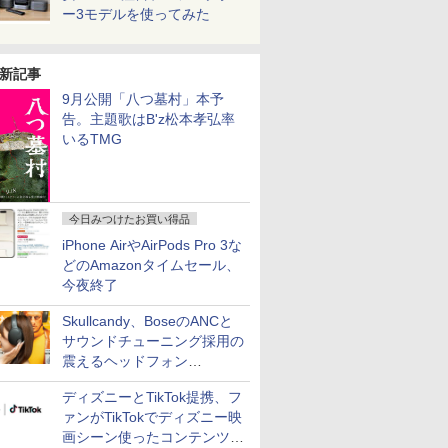
ー3モデルを使ってみた
新記事
9月公開「八つ墓村」本予
告。主題歌はB'z松本孝弘率
いるTMG
今日みつけたお買い得品
iPhone AirやAirPods Pro 3な
どのAmazonタイムセール、
今夜終了
Skullcandy、BoseのANCと
サウンドチューニング採用の
震えるヘッドフォン
「Crusher 1080 ANC」
ディズニーとTikTok提携、フ
ァンがTikTokでディズニー映
画シーン使ったコンテンツ制