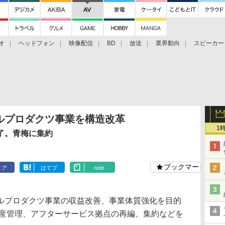
オ
ヘッドフォン
映像配信
BD
放送
業界動向
スピーカー
ェクタ
PS4
BDプレーヤー
映像配信
BD
ルプロダクツ事業を構造改革
1
了。青梅に集約
ブックマーク
ェア
はてブ
note
プロダクツ事業の収益改善、事業体質強化を目的
生産管理、アフターサービス拠点の再編、集約などを