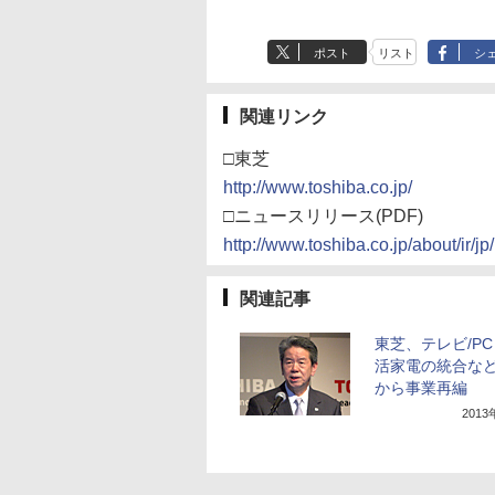
ポスト
リスト
シ
関連リンク
□東芝
http://www.toshiba.co.jp/
□ニュースリリース(PDF)
http://www.toshiba.co.jp/about/ir/
関連記事
東芝、テレビ/P
活家電の統合など
から事業再編
201