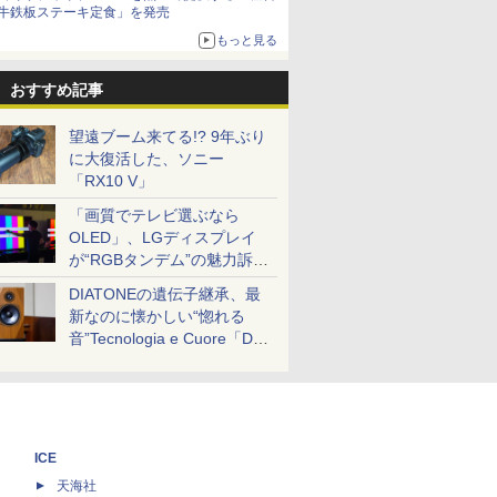
牛鉄板ステーキ定食」を発売
もっと見る
おすすめ記事
望遠ブーム来てる!? 9年ぶり
に大復活した、ソニー
「RX10 V」
「画質でテレビ選ぶなら
OLED」、LGディスプレイ
が“RGBタンデム”の魅力訴
求。液晶とのガチ比較も
DIATONEの遺伝子継承、最
新なのに懐かしい“惚れる
音”Tecnologia e Cuore「DS-
TC52B」を聴く
ICE
天海社