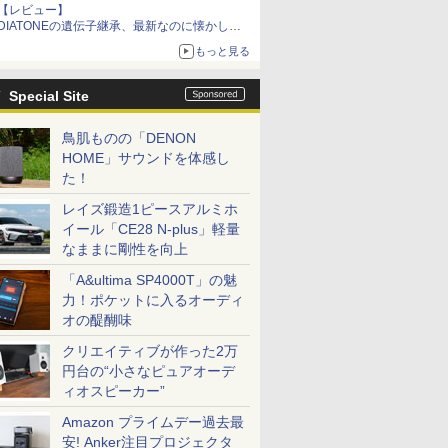
【レビュー】
DIATONEの遺伝子継承、最新なのに懐かし
い“惚れる音”Tecnologia e Cuore「DS-TC52B」
もっと見る
を聴く
Special Site
鳥肌ものの「DENON
HOME」サウンドを体感し
た！
レイズ鍛造1ピースアルミホ
イール「CE28 N-plus」軽量
なままに剛性を向上
「A&ultima SP4000T」の魅
力！ポケットに入るオーディ
オの醍醐味
クリエイティブが作った2万
円台の“小さなピュアオーデ
ィオスピーカー”
Amazon プライムデー過去最
安! Anker注目プロジェクタ