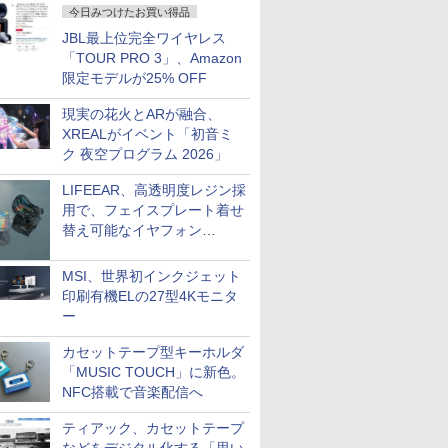
今日みつけたお買い得品
JBL最上位完全ワイヤレス
「TOUR PRO 3」、Amazon
限定モデルが25% OFF
現実の花火とARが融合、
XREALがイベント「初音ミ
ク 夜空プログラム 2026」
LIFEEAR、高透明度レジン採
用で、フェイスプレート着せ
替え可能なイヤフォン
「Nova Shell」
MSI、世界初インクジェット
印刷有機ELの27型4Kモニタ
ー
カセットテープ型キーホルダ
「MUSIC TOUCH」に新色。
NFC搭載で音楽配信へ
ティアック、カセットテープ