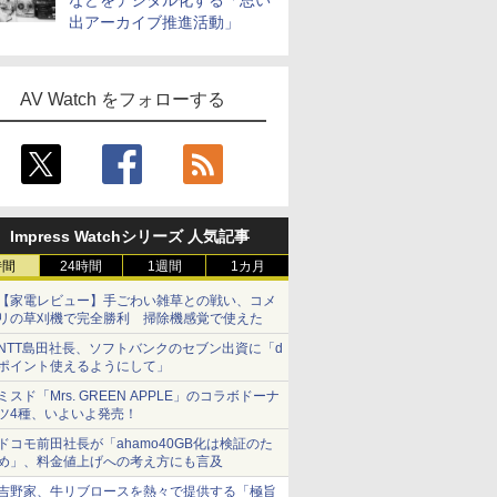
などをデジタル化する「思い
出アーカイブ推進活動」
AV Watch をフォローする
Impress Watchシリーズ 人気記事
時間
24時間
1週間
1カ月
【家電レビュー】手ごわい雑草との戦い、コメ
リの草刈機で完全勝利 掃除機感覚で使えた
NTT島田社長、ソフトバンクのセブン出資に「d
ポイント使えるようにして」
ミスド「Mrs. GREEN APPLE」のコラボドーナ
ツ4種、いよいよ発売！
ドコモ前田社長が「ahamo40GB化は検証のた
め」、料金値上げへの考え方にも言及
吉野家、牛リブロースを熱々で提供する「極旨