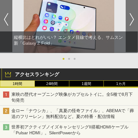
縦横比はどれがいい？ エンタメ目線で考える、サムスン
新「Galaxy Z Fold」
●
●
●
アクセスランキング
1時間
24時間
1週間
1カ月
東映の歴代オープニング映像がカプセルトイに。全5種で8月下
旬発売
金ロー「ナウシカ」、「真夏の怪奇ファイル」、ABEMAで「葬
送のフリーレン」無料配信など。夏の特番・配信情報
世界初アクティブノイズキャンセリングII搭載HDMIケーブル
「Pulsar HDMI」。SilentPowerから