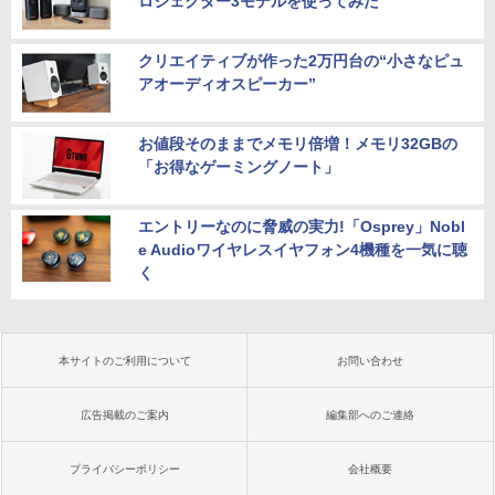
ロジェクター3モデルを使ってみた
クリエイティブが作った2万円台の“小さなピュ
アオーディオスピーカー”
お値段そのままでメモリ倍増！メモリ32GBの
「お得なゲーミングノート」
エントリーなのに脅威の実力!「Osprey」Nobl
e Audioワイヤレスイヤフォン4機種を一気に聴
く
本サイトのご利用について
お問い合わせ
広告掲載のご案内
編集部へのご連絡
プライバシーポリシー
会社概要