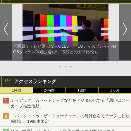
「画質でテレビ選ぶならOLED」、LGディスプレイが“R
GBタンデム”の魅力訴求。液晶とのガチ比較も
●
●
●
アクセスランキング
1時間
24時間
1週間
1カ月
ティアック、カセットテープなどをデジタル化する「思い出アー
カイブ推進活動」
「バック・トゥ・ザ・フューチャー」の時計台をモチーフにした
腕時計。1985本限定