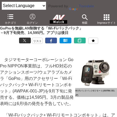
Powered by
Translate
AV Watch
製品
アクションカム
GoPro
カテゴリ
ログイン
検索
Impressサイト
GoProを無線LAN制御する「Wi-Fiバックパック」
－9月下旬発売、14,595円。アプリは後日
リスト
タジマモーターコーポレーション Go
Pro NIPPON事業部は、フルHD対応の
アクションスポーツ/ウェアラブルカメ
ラ「GoPro」用のアクセサリー「Wi-Fi
バックパック+ Wi-Fiリモートコンボキ
ット」(AWPAK-001-JP)を9月下旬に発
Wi-Fiバックパック&リモート(AWPAK-001-
JP)
売する。価格は14,595円。3月の製品発
表時には6月頃の発売を予告していた。
「Wi-Fiバックパック+ Wi-Fiリモートコンボキット」は、ア