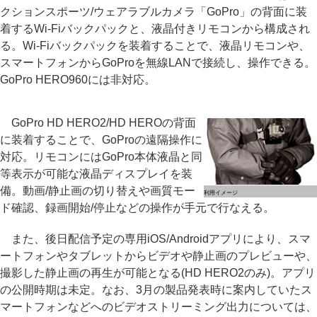
クションスポーツ/ウェアラブルカメラ「GoPro」の背面に装
着するWi-Fiバックパックと、液晶付きリモコンから構成され
る。Wi-Fiバックパックを装着することで、液晶リモコンや、
スマートフォンからGoProを無線LANで接続し、操作できる。
GoPro HERO960には非対応。
GoPro HD HERO2/HD HEROの背面
に装着することで、GoProの遠隔操作に
対応。リモコンにはGoPro本体液晶と同
等表示が可能な液晶ディスプレイを装
備。動画/静止画の切り替えや画質モー
利用イメージ
ド確認、録画開始/停止などの操作が手元で行なえる。
また、後日配信予定の専用iOS/Androidアプリにより、スマ
ートフォンやタブレットからビデオや静止画のプレビューや、
撮影した静止画の再生が可能となる(HD HERO2のみ)。アプリ
の公開時期は未定。なお、3月の製品発表時に案内していたス
マートフォンなどへのビデオストリーミング出力については、