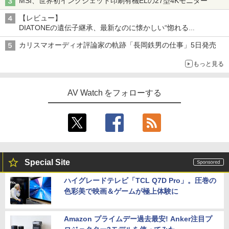
MSI、世界初インクジェット印刷有機ELの27型4Kモニター
【レビュー】
DIATONEの遺伝子継承、最新なのに懐かしい“惚れる
音”Tecnologia e Cuore「DS-TC52B」を聴く
カリスマオーディオ評論家の軌跡「長岡鉄男の仕事」5日発売
もっと見る
AV Watch をフォローする
Special Site
ハイグレードテレビ「TCL Q7D Pro」。圧巻の
色彩美で映画＆ゲームが極上体験に
Amazon プライムデー過去最安! Anker注目プ