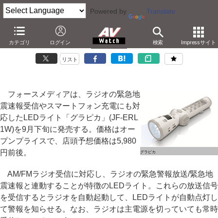
Powered by
Translate
フォースメディア、ラジオ緊急地震速報/スマホ充電対応のLEDライト
カテゴリ
ログイン
検索
Impressサイト
「グラピカ」
リスト
フォースメディアは、ラジオの緊急地
震速報受信やスマートフォン充電にも対
応したLEDライト「グラピカ」(JF-ERL
1W)を9月下旬に発売する。価格はオー
プンプライスで、店頭予想価格は5,980
円前後。
グラピカ
AM/FMラジオ受信に対応し、ラジオの緊急警報放送/緊急地
震速報と連動することが特徴のLEDライト。これらの放送信号
を受信するとラジオを自動起動して、LEDライトが自動点灯し
て警報を知らせる。なお、ラジオは主電源を切っていても常時