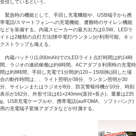
受信しているという。
緊急時の機能として、手回し充電機能や、USB端子から携
帯電話/スマートフォンへの充電機能、遭難時のサイレン機能
などを装備する。内蔵スピーカーの最大出力は0.5W。LEDラ
イトは2種類の点灯方法(懐中電灯/ランタン)が利用可能。ネッ
クストラップも備える。
内蔵バッテリ(1,000mAh)でのLEDライト点灯時間は約14時
間、ラジオの連続稼働は約6時間。ACアダプタ利用時の充電時
間は約8時間。手回し充電で1分間(約120～150回転)回した場
合の動作時間は、、ライト照明が38分、ランタン照明が30
分、サイレンまたはラジオが8分、防災警報待機が10分、時刻
表示が162分。外形寸法は61×240mm(直径×長さ)、重量は235
g。USB充電ケーブルや、携帯電話(au/FOMA、ソフトバンク)
用の充電端子変換アダプタなどが付属する。