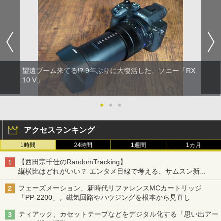
望遠ブーム来てる!? 9年ぶりに大復活した、ソニー「RX
10 V」
●
●
●
アクセスランキング
1時間
24時間
1週間
1カ月
【西田宗千佳のRandomTracking】
縦横比はどれがいい？ エンタメ目線で考える、サムスン新
「Galaxy Z Fold」
フェーズメーション、新時代リファレンスMCカートリッジ
「PP-2200」。磁気回路やハウジングを根本から見直し
ティアック、カセットテープなどをデジタル化する「思い出アー