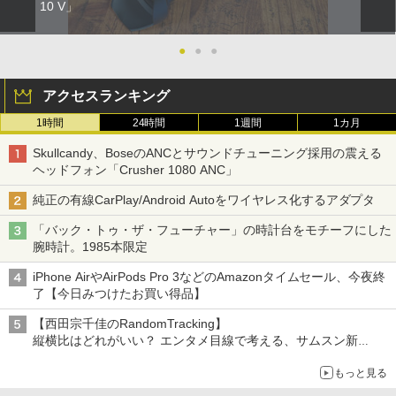
10 V」
●
●
●
アクセスランキング
1時間
24時間
1週間
1カ月
Skullcandy、BoseのANCとサウンドチューニング採用の震える
ヘッドフォン「Crusher 1080 ANC」
純正の有線CarPlay/Android Autoをワイヤレス化するアダプタ
「バック・トゥ・ザ・フューチャー」の時計台をモチーフにした
腕時計。1985本限定
iPhone AirやAirPods Pro 3などのAmazonタイムセール、今夜終
了【今日みつけたお買い得品】
【西田宗千佳のRandomTracking】
縦横比はどれがいい？ エンタメ目線で考える、サムスン新
「Galaxy Z Fold」
もっと見る