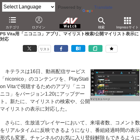
Powered by
Translate
AV Watch
製品
アプリ/ソフトウェア
カテゴリ
ログイン
検索
Impressサイト
PS Vita用「ニコニコ」アプリ、マイリスト検索/公開マイリスト表示に
対応
リスト
キテラスは16日、動画配信サービス
「niconico」のコンテンツを、PlayStati
on Vitaで視聴するためのアプリ「ニコ
ニコ」をバージョン1.20にアップデー
マイリストページ
ト。新たに、マイリストの検索や、公開
マイリストの表示に対応した。
さらに、生放送プレイヤーにおいて、来場者数、コメント数
をリアルタイムに反映できるようになり、番組経過時間の表示
形式も変更。チャンネルのお気に入り登録解除もできるように