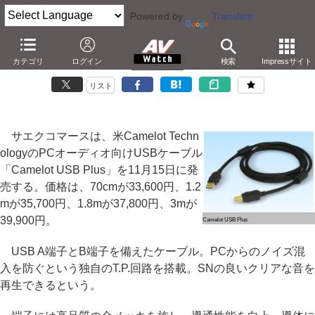
Powered by
Translate
サエク、米CamelotのPCオーディオ向けUSBケーブル「Camelot USB
カテゴリ
ログイン
検索
Impressサイト
Plus」
リスト
サエクコマースは、米Camelot Techn
ologyのPCオーディオ向けUSBケーブル
「Camelot USB Plus」を11月15日に発
売する。価格は、70cmが33,600円、1.2
mが35,700円、1.8mが37,800円、3mが
39,900円。
Camelot USB Plus
USB A端子とB端子を備えたケーブル。PCからのノイズ混
入を防ぐという独自のT.P.回路を搭載。SNの良いクリアな音を
再生できるという。