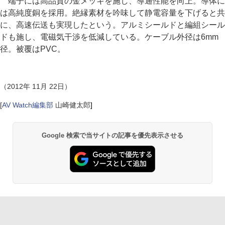
端子には高品質の金メッキを施し、導通性能を向上。導体に
は高純度銅を採用。絶縁素材を吟味して静電容量を下げると共
に、高速伝送も実現したという。アルミシールドと編組シール
ドも施し、電磁気干渉を低減している。ケーブル外径は6mm
径。被覆はPVC。
（2012年 11月 22日）
[
AV Watch編集部
山崎健太郎
]
Google 検索で当サイトの記事を優先表示させる