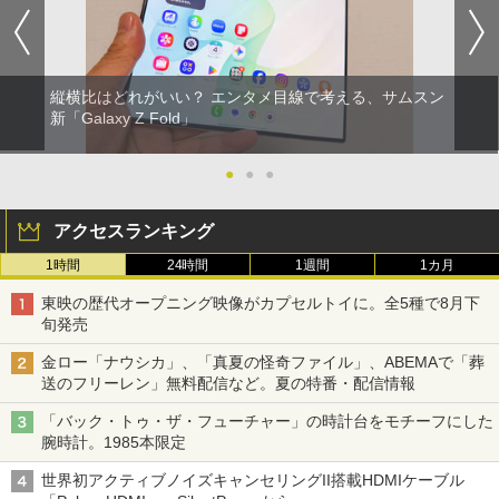
縦横比はどれがいい？ エンタメ目線で考える、サムスン
新「Galaxy Z Fold」
●
●
●
アクセスランキング
1時間
24時間
1週間
1カ月
東映の歴代オープニング映像がカプセルトイに。全5種で8月下
旬発売
金ロー「ナウシカ」、「真夏の怪奇ファイル」、ABEMAで「葬
送のフリーレン」無料配信など。夏の特番・配信情報
「バック・トゥ・ザ・フューチャー」の時計台をモチーフにした
腕時計。1985本限定
世界初アクティブノイズキャンセリングII搭載HDMIケーブル