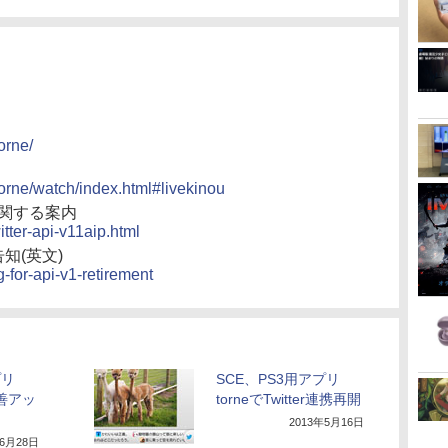
orne/
torne/watch/index.html#livekinou
更に関する案内
witter-api-v11aip.html
た告知(英文)
g-for-api-v1-retirement
プリ
SCE、PS3用アプリ
改善アッ
torneでTwitter連携再開
2013年5月16日
年6月28日