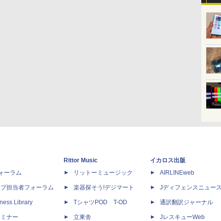
Rittor Music
イカロス出版
dフォーラム
リットーミュージック
AIRLINEweb
ップ担当者フォーラム
楽器探そう!デジマート
Jディフェンスニュー
ness Library
TシャツPOD T-OD
通訳翻訳ジャーナル
セミナー
立東舎
JレスキューWeb