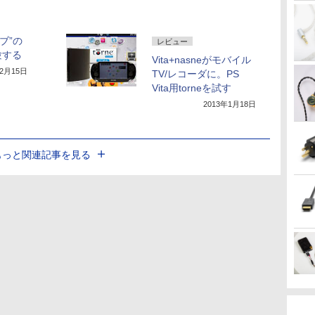
イブ”の
レビュー
体験する
Vita+nasneがモバイル
12月15日
TV/レコーダに。PS
Vita用torneを試す
2013年1月18日
もっと関連記事を見る