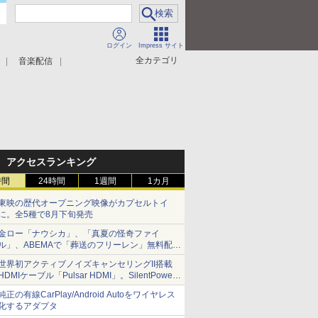
ログイン
Impress サイト
全カテゴリ
音楽配信
アクセスランキング
時間
24時間
1週間
1カ月
東映の歴代オープニング映像がカプセルトイ
に。全5種で8月下旬発売
金ロー「ナウシカ」、「真夏の怪奇ファイ
ル」、ABEMAで「葬送のフリーレン」無料配信
など。夏の特番・配信情報
世界初アクティブノイズキャンセリングII搭載
HDMIケーブル「Pulsar HDMI」。SilentPower
から
純正の有線CarPlay/Android Autoをワイヤレス
化するアダプタ