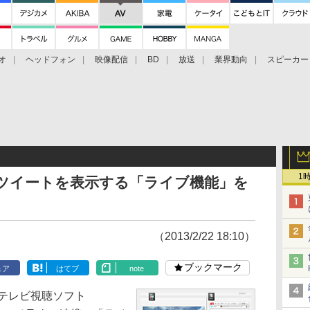
オ
ヘッドフォン
映像配信
BD
放送
業界動向
スピーカー
ェクタ
PS4
BDプレーヤー
映像配信
BD
1
面にツイートを表示する「ライブ機能」を
（2013/2/22 18:10）
ブックマーク
ェア
はてブ
note
 3のテレビ視聴ソフト