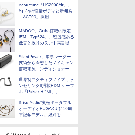
Acoustune「HS2000Air」。
約13gの軽量ボディと新開発
「ACT09」採用
MADOO、Ortho搭載の限定
IEM「Typ624」。密度感ある
低音と抜けの良い中高音域
SilentPower、軍事レーダー
技術から着想したノイキャン
搭載電源コンディショナー
「AC iPurifier2」
世界初アクティブノイズキャ
ンセリングII搭載HDMIケーブ
ル「Pulsar HDMI」。
SilentPowerから
Brise Audio“究極ポータブル
オーディオFUGAKU”に10周
年記念モデル。経路を
NISHIKIで統一。400万円