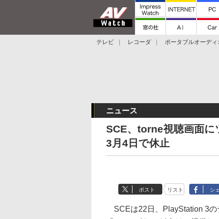
テレビ
レコーダ
ポータブルオーディ
スマートスピーカー
デジカメ
プロジ
ニュース
SCE、torne視聴画
3月4日で休止
ポスト
リスト
シ
SCEは22日、PlayStation