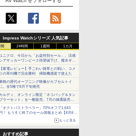
AV Watch をフォローする
Impress Watchシリーズ 人気記事
時間
24時間
1週間
1カ月
ユニクロ、今日から「お盆特別セール」。涼感
シアサッカーワンピース待望値下げ、撥水ギア
ショーツは1990円に
【家電レビュー】手ごわい雑草との戦い、コメ
リの草刈機で完全勝利 掃除機感覚で使えた
東映の歴代オープニング映像がカプセルトイ
に。全5種で8月下旬発売
カルディ、オンライン限定「ネコバッグ＆タン
ブラーセット」を一般販売。7月の抽選販売の
当選無効分
「オクトパストラベラー」70%オフで1,643
円！ もうすぐ終了のセール情報まとめ【8月8日
更新】
もっと見る
ニンテンドーeショップでは「大神 絶景版」が
67%オフで990円
おすすめ記事