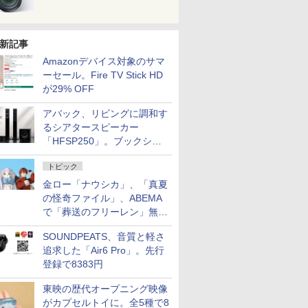
新記事
Amazonデバイス対象のサマ
ーセール。Fire TV Stick HD
が29% OFF
アバック、リビングに調和す
るシアタースピーカー
「HFSP250」。ブックシェ
ルフはペア3万円以下
トピック
金ロー「ナウシカ」、「真夏
の怪奇ファイル」、ABEMA
で「葬送のフリーレン」無料
配信など。夏の特番・配信情
SOUNDPEATS、音質と軽さ
報
追求した「Air6 Pro」。先行
登録で8383円
東映の歴代オープニング映像
がカプセルトイに。全5種で8