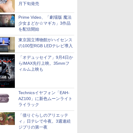
月下旬発売
Prime Video、「劇場版 魔法
少女まどか☆マギカ」3作品
を配信開始
東京国立博物館がハイセンス
の100型RGB LEDテレビ導入
「オデュッセイア」9月4日か
らIMAX先行上映。35mmフ
ィルム上映も
Technicsイヤフォン「EAH-
AZ100」に新色ムーンライト
ライラック
「借りぐらしのアリエッテ
ィ」日テレで今夜。3週連続
ジブリの第一夜