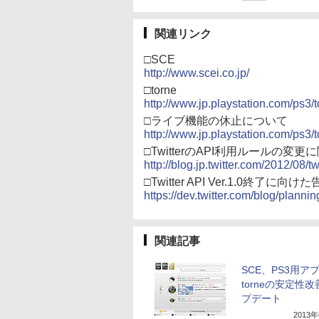
関連リンク
□SCE
http://www.scei.co.jp/
□torne
http://www.jp.playstation.com/ps3/t
□ライブ機能の休止について
http://www.jp.playstation.com/ps3/
□TwitterのAPI利用ルールの変
http://blog.jp.twitter.com/2012/08/t
□Twitter API Ver.1.0終了に向け
https://dev.twitter.com/blog/plannin
関連記事
SCE、PS3用ア
torneの安定性
プデート
2013