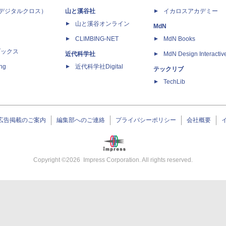
 X（デジタルクロス）
山と溪谷社
イカロスアカデミー
山と溪谷オンライン
MdN
CLIMBING-NET
MdN Books
ブックス
近代科学社
MdN Design Interactiv
ing
近代科学社Digital
テックリブ
TechLib
広告掲載のご案内
編集部へのご連絡
プライバシーポリシー
会社概要
Copyright ©
2026
Impress Corporation. All rights reserved.