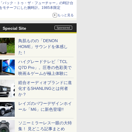
「バック・トゥ・ザ・フューチャー」の時計台
をモチーフにした腕時計。1985本限定
もっと見る
Special Site
鳥肌ものの「DENON
HOME」サウンドを体感し
た！
ハイグレードテレビ「TCL
Q7D Pro」。圧巻の色彩美で
映画＆ゲームが極上体験に
総合オーディオブランドに進
化するSHANLINGとは何者
か？
レイズのパワーデザインホイ
ール「M6」に新色登場!!
ソニーミラーレス一眼の大特
集！ 見どころ記事まとめ