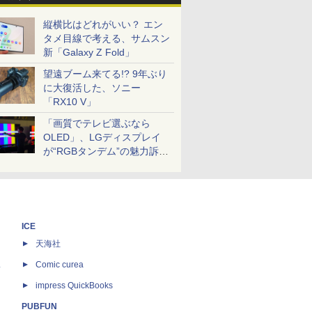
縦横比はどれがいい？ エン
タメ目線で考える、サムスン
新「Galaxy Z Fold」
望遠ブーム来てる!? 9年ぶり
に大復活した、ソニー
「RX10 V」
「画質でテレビ選ぶなら
OLED」、LGディスプレイ
が“RGBタンデム”の魅力訴
求。液晶とのガチ比較も
ICE
天海社
ス
Comic curea
impress QuickBooks
PUBFUN