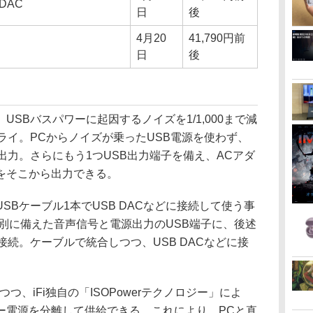
 iDAC
日
後
4月20
41,790円前
日
後
、USBバスパワーに起因するノイズを1/1,000まで減
ライ。PCからノイズが乗ったUSB電源を使わず、
出力。さらにもう1つUSB出力端子を備え、ACアダ
をそこから出力できる。
Bケーブル1本でUSB DACなどに接続して使う事
に個別に備えた音声信号と電源出力のUSB端子に、後述
接続。ケーブルで統合しつつ、USB DACなどに接
対応しつつ、iFi独自の「ISOPowerテクノロジー」によ
ー電源を分離して供給できる。これにより、PCと直