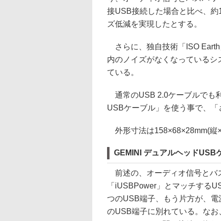
接USB接続した場合と比べ、約1
ズ低減を実現したとする。
さらに、独自技術「ISO Ear
内のノイズがなくなっているシ
ている。
通常のUSB 2.0ケーブルでも
USBケーブル」を使う事で、
外形寸法は158×68×28mm(縦
GEMINI デュアルヘッドUS
前述の、オーディオ信号とバ
「iUSBPower」とマッチする
つのUSB端子、もう片方が、電
のUSB端子に別れている。な