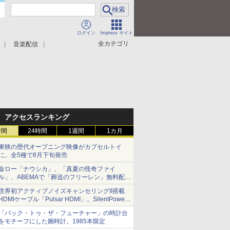
ログイン
Impress サイト
全カテゴリ
音楽配信
アクセスランキング
時間
24時間
1週間
1カ月
東映の歴代オープニング映像がカプセルトイ
に。全5種で8月下旬発売
金ロー「ナウシカ」、「真夏の怪奇ファイ
ル」、ABEMAで「葬送のフリーレン」無料配信
など。夏の特番・配信情報
世界初アクティブノイズキャンセリングII搭載
HDMIケーブル「Pulsar HDMI」。SilentPower
から
「バック・トゥ・ザ・フューチャー」の時計台
をモチーフにした腕時計。1985本限定