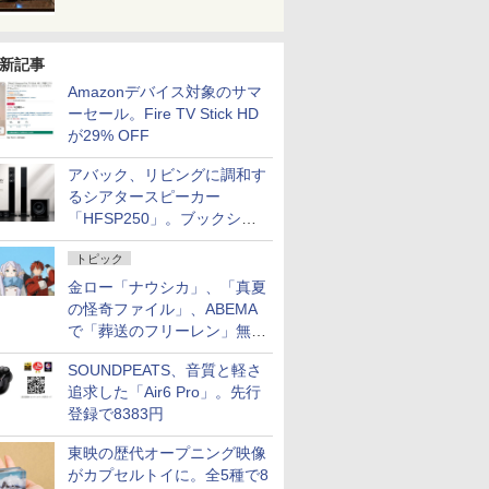
新記事
Amazonデバイス対象のサマ
ーセール。Fire TV Stick HD
が29% OFF
アバック、リビングに調和す
るシアタースピーカー
「HFSP250」。ブックシェ
ルフはペア3万円以下
トピック
金ロー「ナウシカ」、「真夏
の怪奇ファイル」、ABEMA
で「葬送のフリーレン」無料
配信など。夏の特番・配信情
SOUNDPEATS、音質と軽さ
報
追求した「Air6 Pro」。先行
登録で8383円
東映の歴代オープニング映像
がカプセルトイに。全5種で8