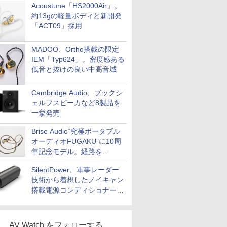
Acoustune「HS2000Air」。
約13gの軽量ボディと新開発
「ACT09」採用
MADOO、Ortho搭載の限定
IEM「Typ624」。密度感ある
低音と抜けの良い中高音域
Cambridge Audio、ブックシ
ェルフスピーカなど8製品を
一挙発売
Brise Audio“究極ポータブル
オーディオFUGAKU”に10周
年記念モデル。経路を
NISHIKIで統一。400万円
SilentPower、軍事レーダー
技術から着想したノイキャン
搭載電源コンディショナー
「AC iPurifier2」
AV Watch をフォローする