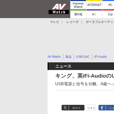
テレビ
レコーダ
ポータブルオーディ
スマートスピーカー
デジカメ
プロジ
AV Watch
製品
USB DAC
iFI-Audio
ニュース
キング、英iFi-Audio
USB電源と信号を分離。A級ヘ
ポスト
リスト
シ