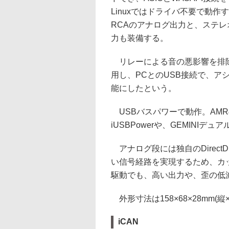
Linuxではドライバ不要で動作
RCAのアナログ出力と、ステ
力も装備する。
リレーによる音の悪影響を排除す
用し、PCとのUSB接続で、ア
能にしたという。
USBバスパワーで動作。AM
iUSBPowerや、GEMINI
アナログ段には独自のDirect
い信号経路を実現するため、カ
駆動でも、高い出力や、歪の低
外形寸法は158×68×28mm(縦
iCAN