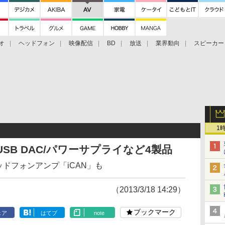
オ
ヘッドフォン
映像配信
BD
放送
業界動向
スピーカー
ェクタ
PS4
BDプレーヤー
映像配信
BD
1
のUSB DAC/パワーサプライなど4製品
ッドフォンアンプ「iCAN」も
（2013/3/18 14:29）
ブックマーク
ェア
はてブ
note