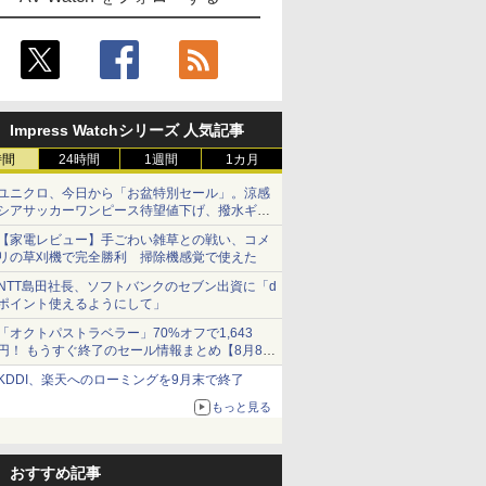
Impress Watchシリーズ 人気記事
時間
24時間
1週間
1カ月
ユニクロ、今日から「お盆特別セール」。涼感
シアサッカーワンピース待望値下げ、撥水ギア
ショーツは1990円に
【家電レビュー】手ごわい雑草との戦い、コメ
リの草刈機で完全勝利 掃除機感覚で使えた
NTT島田社長、ソフトバンクのセブン出資に「d
ポイント使えるようにして」
「オクトパストラベラー」70%オフで1,643
円！ もうすぐ終了のセール情報まとめ【8月8日
更新】
KDDI、楽天へのローミングを9月末で終了
ニンテンドーeショップでは「大神 絶景版」が
67%オフで990円
もっと見る
おすすめ記事