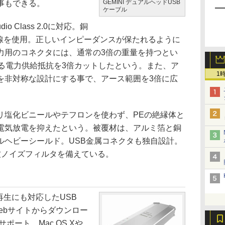
GEMINI デュアルヘッドUSB
う事もできる。
ケーブル
 Class 2.0に対応。銅
銅線を使用。正しいインピーダンスが保たれるように
力用のコネクタには、通常の3倍の重量を持つとい
ける電力供給抵抗を3倍カットしたという。また、ア
1
を非対称な設計にする事で、アース範囲を3倍に広
塩化ビニールやテフロンを使わず、PEの絶縁体と
電気放電を抑えたという。被覆材は、アルミ箔と銅
ルヘビーシールド。USB金属コネクタも独自設計。
波ノイズフィルタを備えている。
ゾ再生にも対応したUSB
Webサイトからダウンロー
サポート。Mac OS Xや