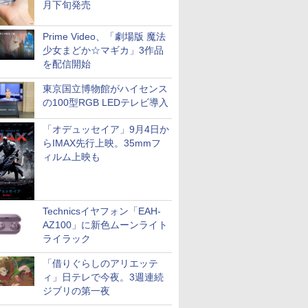
月下旬発売
Prime Video、「劇場版 魔法
少女まどか☆マギカ」3作品
を配信開始
東京国立博物館がハイセンス
の100型RGB LEDテレビ導入
「オデュッセイア」9月4日か
らIMAX先行上映。35mmフ
ィルム上映も
Technicsイヤフォン「EAH-
AZ100」に新色ムーンライト
ライラック
「借りぐらしのアリエッテ
ィ」日テレで今夜。3週連続
ジブリの第一夜