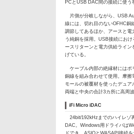
PCとUSB DAC間の接続に使
片側が分岐しながら、USB Audio
線には、切れ目のないOFHC
調節してあるほか、アースと電
う純銅を採用。USB接続にお
ースリターンと電力供給ライン
げている。
ケーブル内部の絶縁材にはポリ
銅線を組み合わせて使用。摩擦
モールの被覆材を使ったデュア
両端と中央の合計3カ所に高周
iFi Micro iDAC
24bit/192kHzまでのハイレ
DAC。Windows用ドライバは
ドでき、ASIOとWASAPI接続を