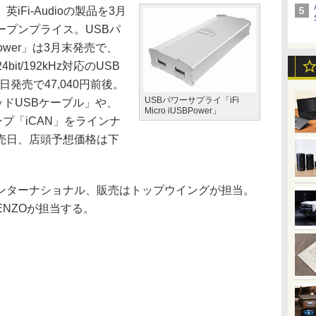
Fi-Audioの製品を3月
ープンプライス。USBパ
BPower」は3月末発売で、
it/192kHz対応のUSB
月20日発売で47,040円前後。
USBパワーサプライ「iFi
ヘッドUSBケーブル」や、
Micro iUSBPower」
プ「iCAN」をラインナ
売日、店頭予想価格は下
ターナショナル、販売はトップウイングが担当。
NZOが担当する。