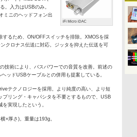
する。入力はUSBのみ。
レオミニのヘッドフォン出
iFi Micro iDAC
るため、ON/OFFスイッチを排除。XMOSを採
シンクロナス伝送に対応。ジッタを抑えた伝送を可
Rの技術により、バスパワーでの音質を改善。前述の
デュアルヘッドUSBケーブルとの併用も提案している。
Driveテクノロジーを採用。より純度の高い、より短
ップリング・キャパシタを不要とするもので、USB
減を実現したという。
×横×厚さ)。重量は193g。