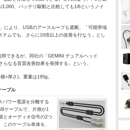
/1,000、バッテリ駆動と比較しても1/6というノイ
th」により、USBのアースループも遮断。「可聴帯域
ステムでも、さらに10倍以上の改善を行なう」とし
利用できるが、同社の「GEMINI デュアルヘッド
「さらなる音質改善効果を発揮する」という。
×横×厚さ)。重量は195g。
Bケーブル
スパワー電源を分離する
USBケーブルで、片側が1
源とオーディオ信号の2つ
お、このケーブル単体を、