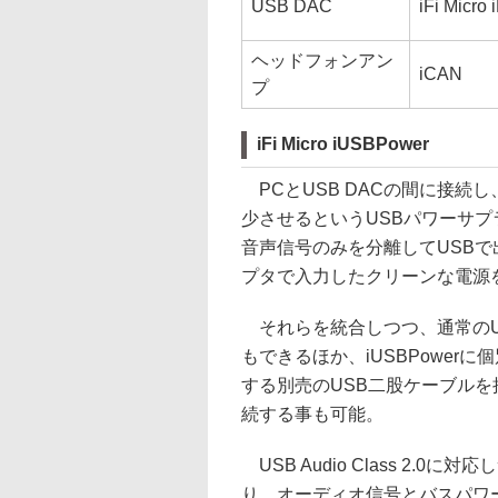
USB DAC
iFi Micro
ヘッドフォンアン
iCAN
プ
iFi Micro iUSBPower
PCとUSB DACの間に接続し
少させるというUSBパワーサプ
音声信号のみを分離してUSBで
プタで入力したクリーンな電源
それらを統合しつつ、通常のUS
もできるほか、iUSBPower
する別売のUSB二股ケーブルを
続する事も可能。
USB Audio Class 2.0に
り、オーディオ信号とバスパワ