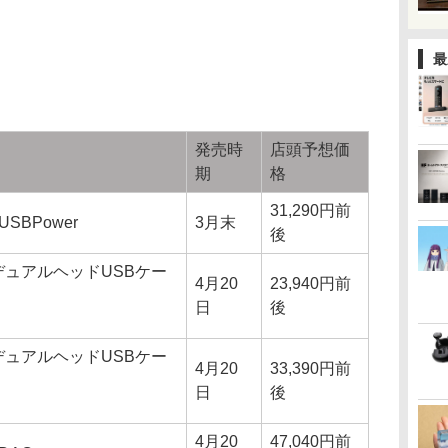
最
発売時
店頭予想価
期
格
31,290円前
 iUSBPower
3月末
後
I デュアルヘッドUSBケー
4月20
23,940円前
日
後
I デュアルヘッドUSBケー
4月20
33,390円前
日
後
4月20
47,040円前