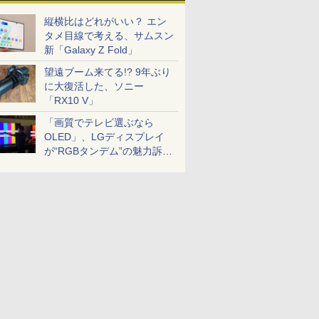
縦横比はどれがいい？ エン
タメ目線で考える、サムスン
新「Galaxy Z Fold」
望遠ブーム来てる!? 9年ぶり
に大復活した、ソニー
「RX10 V」
「画質でテレビ選ぶなら
OLED」、LGディスプレイ
が“RGBタンデム”の魅力訴
求。液晶とのガチ比較も