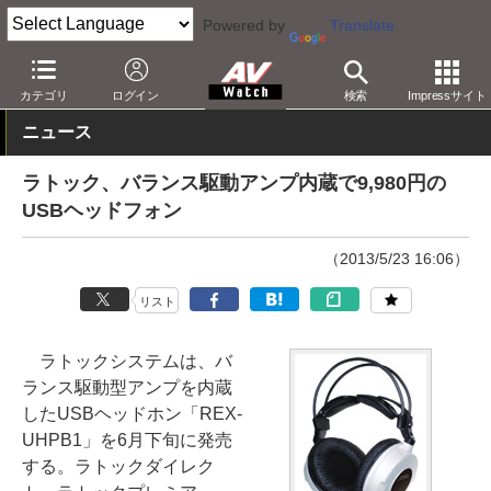
Powered by
Translate
AV Watch
製品
ヘッドフォン
カテゴリ
ログイン
検索
Impressサイト
ニュース
ラトック、バランス駆動アンプ内蔵で9,980円の
USBヘッドフォン
（2013/5/23 16:06）
リスト
ラトックシステムは、バ
ランス駆動型アンプを内蔵
したUSBヘッドホン「REX-
UHPB1」を6月下旬に発売
する。ラトックダイレク