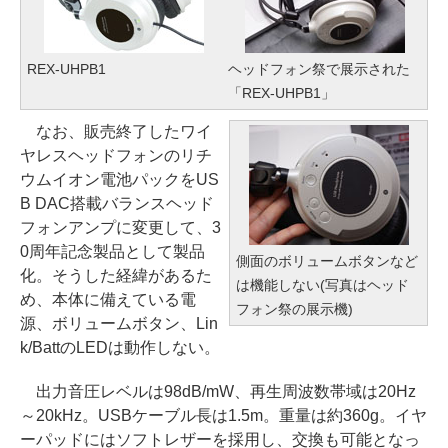
REX-UHPB1
ヘッドフォン祭で展示された
「REX-UHPB1」
なお、販売終了したワイ
ヤレスヘッドフォンのリチ
ウムイオン電池パックをUS
B DAC搭載バランスヘッド
フォンアンプに変更して、3
0周年記念製品として製品
側面のボリュームボタンなど
化。そうした経緯があるた
は機能しない(写真はヘッド
め、本体に備えている電
フォン祭の展示機)
源、ボリュームボタン、Lin
k/BattのLEDは動作しない。
出力音圧レベルは98dB/mW、再生周波数帯域は20Hz
～20kHz。USBケーブル長は1.5m。重量は約360g。イヤ
ーパッドにはソフトレザーを採用し、交換も可能となっ