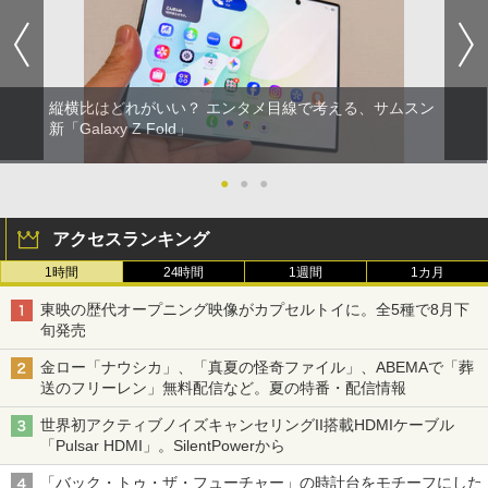
縦横比はどれがいい？ エンタメ目線で考える、サムスン
新「Galaxy Z Fold」
●
●
●
アクセスランキング
1時間
24時間
1週間
1カ月
東映の歴代オープニング映像がカプセルトイに。全5種で8月下
旬発売
金ロー「ナウシカ」、「真夏の怪奇ファイル」、ABEMAで「葬
送のフリーレン」無料配信など。夏の特番・配信情報
世界初アクティブノイズキャンセリングII搭載HDMIケーブル
「Pulsar HDMI」。SilentPowerから
「バック・トゥ・ザ・フューチャー」の時計台をモチーフにした