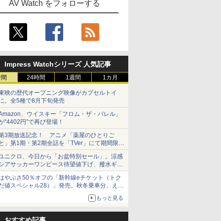
AV Watch をフォローする
Impress Watchシリーズ 人気記事
時間
24時間
1週間
1カ月
東映の歴代オープニング映像がカプセルトイ
に。全5種で8月下旬発売
Amazon、ウイスキー「フロム・ザ・バレル」
が“4402円”で再び登場！
第3期放送記念！ アニメ「薬屋のひとりご
と」第1期・第2期全話を「TVer」にて期間限定
で順次無料配信開始
ユニクロ、今日から「お盆特別セール」。涼感
シアサッカーワンピース待望値下げ、撥水ギア
ショーツは1990円に
はやぶさ50％オフの「新幹線eチケット（トク
だ値スペシャル28）」発売。秋冬乗車分、えき
ねっと限定
もっと見る
おすすめ記事