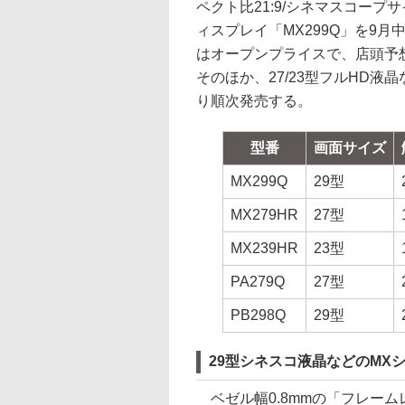
ペクト比21:9/シネマスコープ
ィスプレイ「MX299Q」を9
はオープンプライスで、店頭予想価
そのほか、27/23型フルHD液晶
り順次発売する。
型番
画面サイズ
MX299Q
29型
MX279HR
27型
MX239HR
23型
PA279Q
27型
PB298Q
29型
29型シネスコ液晶などのMX
ベゼル幅0.8mmの「フレーム