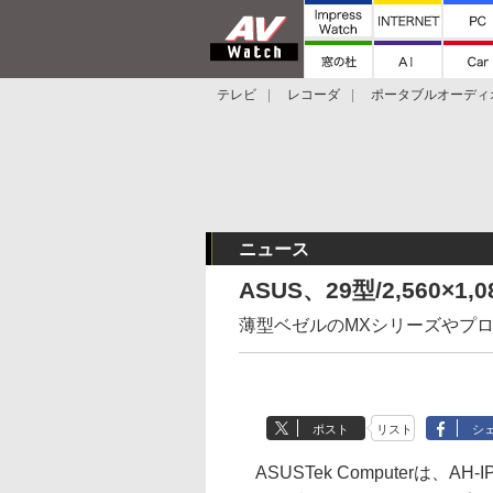
テレビ
レコーダ
ポータブルオーディ
スマートスピーカー
デジカメ
プロジ
ニュース
ASUS、29型/2,560×
薄型ベゼルのMXシリーズやプ
ポスト
リスト
シ
ASUSTek Computerは、A