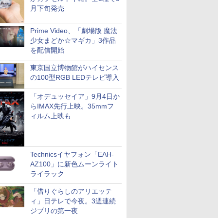
月下旬発売
Prime Video、「劇場版 魔法
少女まどか☆マギカ」3作品
を配信開始
東京国立博物館がハイセンス
の100型RGB LEDテレビ導入
「オデュッセイア」9月4日か
らIMAX先行上映。35mmフ
ィルム上映も
Technicsイヤフォン「EAH-
AZ100」に新色ムーンライト
ライラック
「借りぐらしのアリエッテ
ィ」日テレで今夜。3週連続
ジブリの第一夜