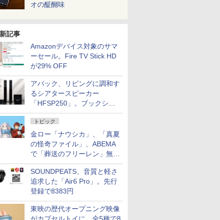
オの醍醐味
新記事
Amazonデバイス対象のサマ
ーセール。Fire TV Stick HD
が29% OFF
アバック、リビングに調和す
るシアタースピーカー
「HFSP250」。ブックシェ
ルフはペア3万円以下
トピック
金ロー「ナウシカ」、「真夏
の怪奇ファイル」、ABEMA
で「葬送のフリーレン」無料
配信など。夏の特番・配信情
SOUNDPEATS、音質と軽さ
報
追求した「Air6 Pro」。先行
登録で8383円
東映の歴代オープニング映像
がカプセルトイに。全5種で8