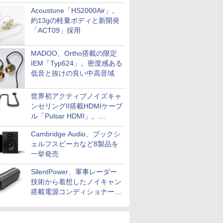
Acoustune「HS2000Air」。
約13gの軽量ボディと新開発
「ACT09」採用
MADOO、Ortho搭載の限定
IEM「Typ624」。密度感ある
低音と抜けの良い中高音域
世界初アクティブノイズキャ
ンセリングII搭載HDMIケーブ
ル「Pulsar HDMI」。
SilentPowerから
Cambridge Audio、ブックシ
ェルフスピーカなど8製品を
一挙発売
SilentPower、軍事レーダー
技術から着想したノイキャン
搭載電源コンディショナー
「AC iPurifier2」