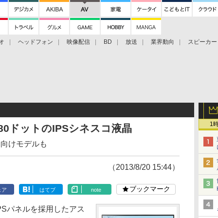
オ
ヘッドフォン
映像配信
BD
放送
業界動向
スピーカー
ェクタ
PS4
BDプレーヤー
映像配信
BD
1
1,080ドットのIPSシネスコ液晶
ロ向けモデルも
（2013/8/20 15:44）
ブックマーク
ェア
はてブ
note
H-IPSパネルを採用したアス