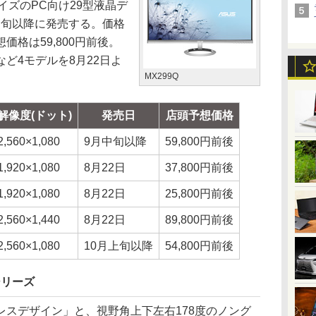
サイズのPC向け29型液晶デ
月中旬以降に発売する。価格
格は59,800円前後。
など4モデルを8月22日よ
MX299Q
解像度(ドット)
発売日
店頭予想価格
2,560×1,080
9月中旬以降
59,800円前後
1,920×1,080
8月22日
37,800円前後
1,920×1,080
8月22日
25,800円前後
2,560×1,440
8月22日
89,800円前後
2,560×1,080
10月上旬以降
54,800円前後
シリーズ
レスデザイン」と、視野角上下左右178度のノング