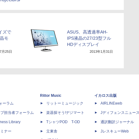
イズで
ASUS、高透過率AH-
液晶モ
IPS液晶の27/23型フル
HDディスプレイ
年7月25日
2013年1月31日
Rittor Music
イカロス出版
dフォーラム
リットーミュージック
AIRLINEweb
ップ担当者フォーラム
楽器探そう!デジマート
Jディフェンスニュー
ness Library
TシャツPOD T-OD
通訳翻訳ジャーナル
セミナー
立東舎
JレスキューWeb