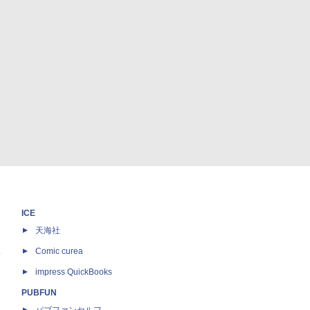
ICE
天海社
ス
Comic curea
impress QuickBooks
PUBFUN