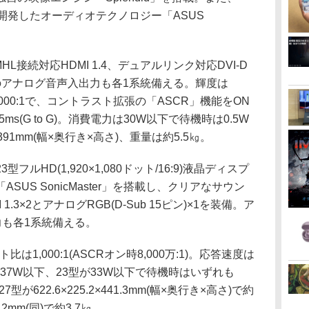
werと共同開発したオーディオテクノロジー「ASUS
2、MHL接続対応HDMI 1.4、デュアルリンク対応DVI-D
のアナログ音声入出力も各1系統備える。輝度は
1,000:1で、コントラスト拡張の「ASCR」機能をON
ms(G to G)。消費電力は30W以下で待機時は0.5W
×391mm(幅×奥行き×高さ)、重量は約5.5㎏。
3型フルHD(1,920×1,080ドット/16:9)液晶ディスプ
US SonicMaster」を搭載し、クリアなサウン
.3×2とアナログRGB(D-Sub 15ピン)×1を装備。ア
力も各1系統備える。
は1,000:1(ASCRオン時8,000万:1)。応答速度は
7型が37W以下、23型が33W以下で待機時はいずれも
が622.6×225.2×441.3mm(幅×奥行き×高さ)で約
2.2mm(同)で約3.7㎏