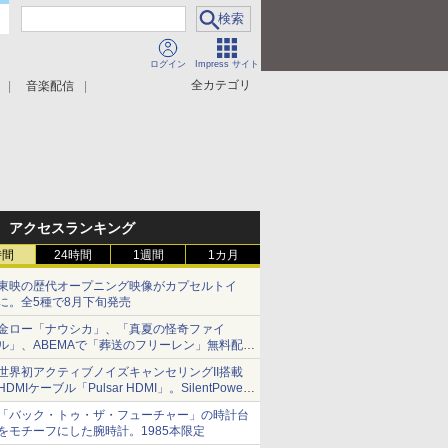
ログイン
Impress サイト
全カテゴリ
音楽配信
アクセスランキング
時間
24時間
1週間
1カ月
東映の歴代オープニング映像がカプセルトイ
に。全5種で8月下旬発売
金ロー「ナウシカ」、「真夏の怪奇ファイ
ル」、ABEMAで「葬送のフリーレン」無料配信
など。夏の特番・配信情報
世界初アクティブノイズキャンセリングII搭載
HDMIケーブル「Pulsar HDMI」。SilentPower
から
「バック・トゥ・ザ・フューチャー」の時計台
をモチーフにした腕時計。1985本限定