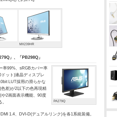
MX239HR
9Q」、「PB298Q」
バー率99%、sRGBカバー率
,440ドット)液晶ディスプレ
it LUT採用の滑らかな
(色差)が2以下の色再現精
機能や2画面表示機能、90度
PA279Q
る。
、HDMI 1.4、DVI-D(デュアルリンク)を各1系統装備。