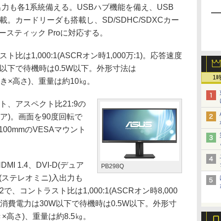
出力も各1系統備える。USBハブ機能を備え、USB
6を搭載。カードリーダも搭載し、SD/SDHC/SDXCカー
ースティック Proに対応する。
比は1,000:1(ASCRオン時1,000万:1)。応答速度
49W以下で待機時は0.5W以下。外形寸法は
1
幅×奥行き×高さ)、重量は約10㎏。
ドット、アスペクト比21:9の
ア)。画面を90度回転で
00mmのVESAマウント
DMI 1.4、DVI-D(デュア
PB298Q
(ステレオミニ)入出力も
で、コントラスト比は1,000:1(ASCRオン時8,000
 G)。消費電力は30W以下で待機時は0.5W以下。外形寸
行き×高さ)、重量は約8.5㎏。