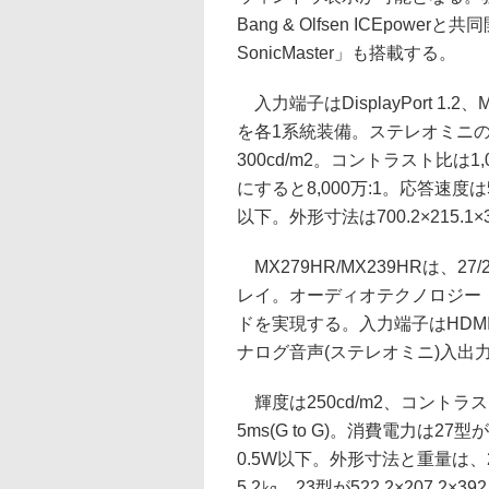
Bang & Olfsen ICEpo
SonicMaster」も搭載する。
入力端子はDisplayPort 1.
を各1系統装備。ステレオミニ
300cd/m2。コントラスト比は
にすると8,000万:1。応答速度は5
以下。外形寸法は700.2×215.1
MX279HR/MX239HRは、27/2
レイ。オーディオテクノロジー「AS
ドを実現する。入力端子はHDMI 1
ナログ音声(ステレオミニ)入出
輝度は250cd/m2、コントラスト比
5ms(G to G)。消費電力は2
0.5W以下。外形寸法と重量は、27型
5.2㎏。23型が522.2×207.2×39