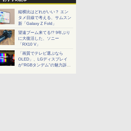
縦横比はどれがいい？ エン
タメ目線で考える、サムスン
新「Galaxy Z Fold」
望遠ブーム来てる!? 9年ぶり
に大復活した、ソニー
「RX10 V」
「画質でテレビ選ぶなら
OLED」、LGディスプレイ
が“RGBタンデム”の魅力訴
求。液晶とのガチ比較も