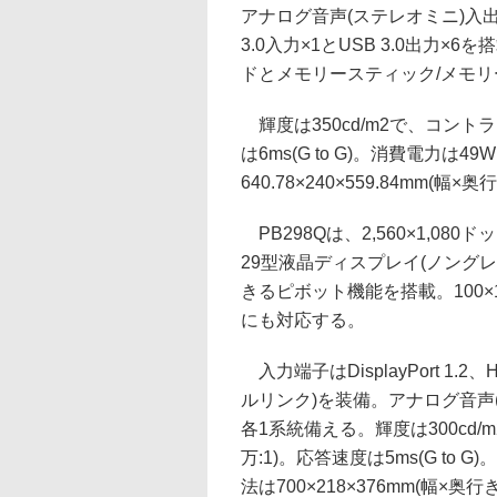
アナログ音声(ステレオミニ)入
3.0入力×1とUSB 3.0出力×
ドとメモリースティック/メモリ
輝度は350cd/m2で、コントラスト
は6ms(G to G)。消費電力は
640.78×240×559.84mm(
PB298Qは、2,560×1,080
29型液晶ディスプレイ(ノングレ
きるピボット機能を搭載。100×1
にも対応する。
入力端子はDisplayPort 1.2、H
ルリンク)を装備。アナログ音声
各1系統備える。輝度は300cd/m2
万:1)。応答速度は5ms(G to
法は700×218×376mm(幅×奥