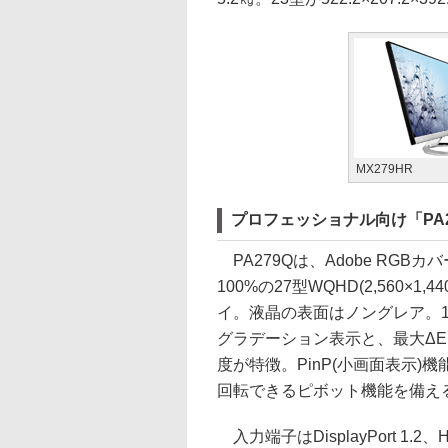
MX279HR
プロフェッショナル向け「PA27
PA279Qは、Adobe RGBカ
100%の27型WQHD(2,560×1
イ。液晶の表面はノングレア。10b
グラデーション表示と、最大ΔE
度が特徴。PinP(小画面表示)
回転できるピボット機能を備え
入力端子はDisplayPort 1.2