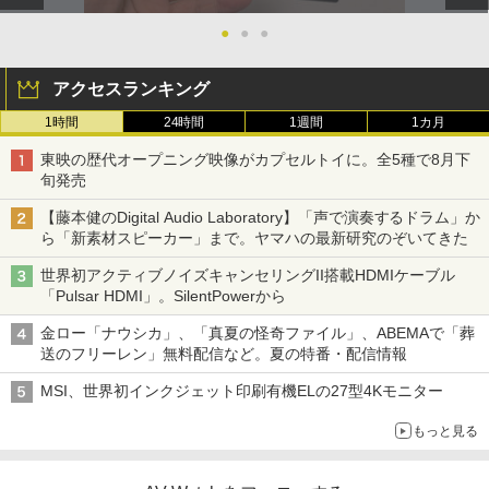
●
●
●
アクセスランキング
1時間
24時間
1週間
1カ月
東映の歴代オープニング映像がカプセルトイに。全5種で8月下
旬発売
【藤本健のDigital Audio Laboratory】「声で演奏するドラム」か
ら「新素材スピーカー」まで。ヤマハの最新研究のぞいてきた
世界初アクティブノイズキャンセリングII搭載HDMIケーブル
「Pulsar HDMI」。SilentPowerから
金ロー「ナウシカ」、「真夏の怪奇ファイル」、ABEMAで「葬
送のフリーレン」無料配信など。夏の特番・配信情報
MSI、世界初インクジェット印刷有機ELの27型4Kモニター
もっと見る