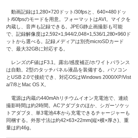
動画記録は1,280×720ドット/30fpsと、640×480ドッ
ト/60fpsのモードを用意。フォーマットはAVI。マイクを
内蔵し、音声も記録できる。JPEG静止画撮影も可能
で、記録解像度は2,592×1,944/2,048×1,536/1,280×960ド
ットから選べる。記録メディアは別売microSDカード
で、最大32GBに対応する。
レンズのF値はF3.1。露出/感度補正/ホワイトバランス
は自動。2型のタッチパネル液晶を装備する。パソコン
とUSB 2.0で接続でき、対応OSはWindows 2000/XP/Vist
a/7/8とMac OS X。
電源は内蔵の440mAhリチウムイオン充電池で、連続
撮影時間は約2時間。ACアダプタのほか、シガーソケッ
トアダプタ、単3電池4本から充電できるチャージャーも
同梱する。外形寸法は約42×63×22mm(縦×横×厚さ)、重
量は約46g。