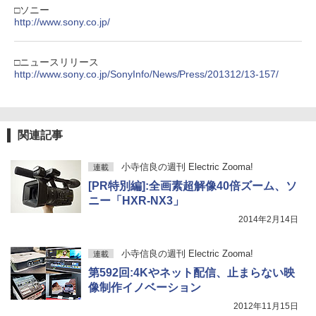
□ソニー
http://www.sony.co.jp/
□ニュースリリース
http://www.sony.co.jp/SonyInfo/News/Press/201312/13-157/
関連記事
小寺信良の週刊 Electric Zooma!
連載
[PR特別編]:全画素超解像40倍ズーム、ソ
ニー「HXR-NX3」
2014年2月14日
小寺信良の週刊 Electric Zooma!
連載
第592回:4Kやネット配信、止まらない映
像制作イノベーション
2012年11月15日