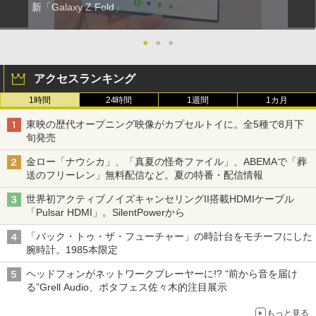
新「Galaxy Z Fold」
●
●
●
アクセスランキング
1時間
24時間
1週間
1カ月
東映の歴代オープニング映像がカプセルトイに。全5種で8月下
旬発売
金ロー「ナウシカ」、「真夏の怪奇ファイル」、ABEMAで「葬
送のフリーレン」無料配信など。夏の特番・配信情報
世界初アクティブノイズキャンセリングII搭載HDMIケーブル
「Pulsar HDMI」。SilentPowerから
「バック・トゥ・ザ・フューチャー」の時計台をモチーフにした
腕時計。1985本限定
ヘッドフォンがネットワークプレーヤーに!? “前から音を届け
る”Grell Audio、ポタフェス佐々木的注目展示
もっと見る