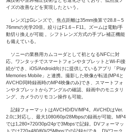
減技術や歪み補正技術なども進化させており、低照度ノ
イズの改善などを実現したという。
レンズはGレンズで、焦点距離は35mm換算で28.8～5
76mmの光学20倍。絞りはF1.6～F11。ズームは電動/手
動切り換えが可能 。シフトレンズ方式の手ブレ補正機能
も備えている。
ソニーの業務用カムコーダとして初となるNFCに対
応。ワンタッチでスマートフォンやタブレットとWi-Fi接
続ができ、iOS/Android向けに提供しているアプリ「Play
Memories Mobile」と連携。撮影した映像が転送(MP4と
AVCHD同時録画時のMP4映像のみ)でき、スマートフォ
ンやタブレットからアングルの確認、録画中のモニタリ
ング、カメラのリモコン操作も可能。
記録フォーマットはAVCHD/DV/MP4。AVCHDはVer.
2.0に対応し、最大1080/60p/28Mbpsの録画が可能。MP4
では1,280×720/30p/24pで3Mbpsで記録。DVフォーマッ
トでは720×480/60i/25Mbpsでの記録ができ、DVワーク