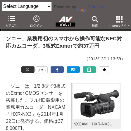
Powered by
Translate
ニュース
カテゴリ
ログイン
検索
Impressサイト
ソニー、業務用初のスマホから操作可能なNFC対
応カムコーダ。3板式Exmorで約37万円
（2013/12/11 13:59）
リスト
ソニーは、1/2.8型で3板式
のExmor CMOSセンサーを
搭載した、フルHD撮影用の
業務用カムコーダ、NXCAM
「HXR-NX3」を2014年1月
22日に発売する。価格は37
NXCAM「HXR-NX3」
8,000円。