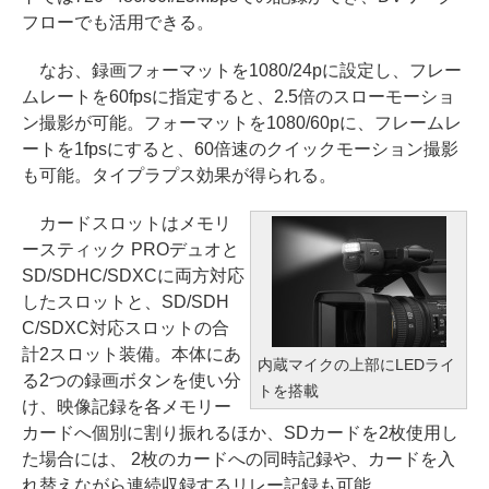
フローでも活用できる。
なお、録画フォーマットを1080/24pに設定し、フレー
ムレートを60fpsに指定すると、2.5倍のスローモーショ
ン撮影が可能。フォーマットを1080/60pに、フレームレ
ートを1fpsにすると、60倍速のクイックモーション撮影
も可能。タイプラプス効果が得られる。
カードスロットはメモリ
ースティック PROデュオと
SD/SDHC/SDXCに両方対応
したスロットと、SD/SDH
C/SDXC対応スロットの合
計2スロット装備。本体にあ
内蔵マイクの上部にLEDライ
る2つの録画ボタンを使い分
トを搭載
け、映像記録を各メモリー
カードへ個別に割り振れるほか、SDカードを2枚使用し
た場合には、 2枚のカードへの同時記録や、カードを入
れ替えながら連続収録するリレー記録も可能。