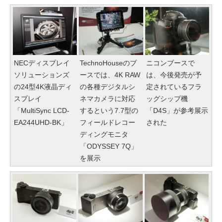
NECディスプレイ
TechnoHouseのブ
ニコンブースで
ソリューションズ
ースでは、4K RAW
は、今後発売が予
の24型4K液晶ディ
の各種デジタルシ
定されているフラ
スプレイ
ネマカメラに対応
ッグシップ機
「MultiSync LCD-
するという7.7型の
「D4S」が参考展示
EA244UHD-BK」
フィールドレコー
された
ディングモニタ
「ODYSSEY 7Q」
を展示