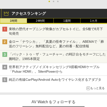
●
●
●
アクセスランキング
1時間
24時間
1週間
1カ月
東映の歴代オープニング映像がカプセルトイに。全5種で8月下
旬発売
金ロー「ナウシカ」、「真夏の怪奇ファイル」、ABEMAで「葬
送のフリーレン」無料配信など。夏の特番・配信情報
「バック・トゥ・ザ・フューチャー」の時計台をモチーフにした
腕時計。1985本限定
世界初アクティブノイズキャンセリングII搭載HDMIケーブル
「Pulsar HDMI」。SilentPowerから
純正の有線CarPlay/Android Autoをワイヤレス化するアダプタ
もっと見る
AV Watch をフォローする