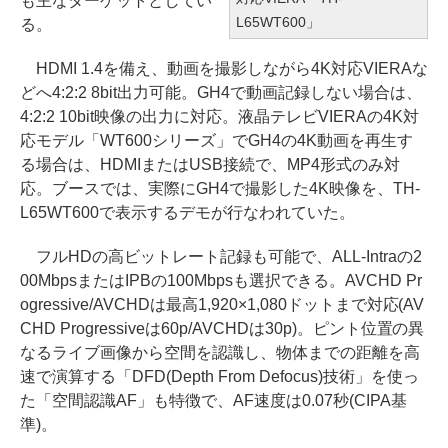
も主なターゲットとしてい
L65WT600」
る。
HDMI 1.4を備え、動画を撮影しながら4K対応VIERAな
どへ4:2:2 8bit出力可能。GH4で動画記録しない場合は、
4:2:2 10bit映像の出力に対応。液晶テレビVIERAの4K対
応モデル「WT600シリーズ」でGH4の4K動画を再生す
る場合は、HDMIまたはUSB接続で、MP4形式のみ対
応。ブースでは、実際にGH4で撮影した4K映像を、TH-
L65WT600で表示するデモが行なわれていた。
フルHDの高ビットレート記録も可能で、ALL-Intraの2
00MbpsまたはIPBの100Mbpsも選択できる。AVCHD Pr
ogressive/AVCHDは最高1,920×1,080ドットまで対応(AV
CHD Progressiveは60p/AVCHDは30p)。ピント位置の異
なるライブ画像から空間を認識し、物体までの距離を高
速で演算する「DFD(Depth From Defocus)技術」を使っ
た「空間認識AF」も特徴で、AF速度は0.07秒(CIPA基
準)。