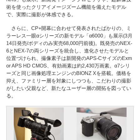
術を使ったクリアイメージズーム機能を備えたモデル
で、実際に撮影が体感できる。
さらに、CP+開幕に合わせて発表されたばかりの、ミ
ラーレス一眼αシリーズの新モデル「α6000」も展示(3月
14日発売/ボディのみ実売68,000円前後)。既発売のNEX-
6とNEX-7の両シリーズを統合し、進化させたモデルと
位置づけられ、撮像素子は新開発のAPS-CサイズのExm
or APS HD CMOS、有効画素は約2,430万画素。α7シリ
ーズと同じ画像処理エンジンのBIONZ Xを搭載。価格を
抑え、ファミリー層を対象にしつつも、こだわりの撮影
がしたい父親など、新たなユーザー層の開拓を図ってい
る。