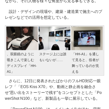
ながら、その人物を様々な角度から見る事もできる。
設計・デザインの現場や、建築・建造業で施主へのプ
レゼンなどでの活用を想定している。
、双眼鏡のように
ステージ上には誰
「HH-A1」を通し
覗きこんで楽しむ
もいないが……
て見ると、役者が
ディスプレイ「HH-
舞っているのが見
A1」
える
さらに、12日に発表されたばかりのフルHD対応一眼
レフ「「EOS Kiss X70」や、動画と静止画を融合さ
せ“思い出をストーリーで残す”をコンセプトとした「Po
werShot N100」など、新製品も一挙に展示している。