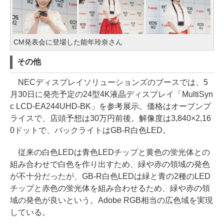
CM発表会に登場した能年玲奈さん
その他
NECディスプレイソリューションズのブースでは、5
月30日に発売予定の24型4K液晶ディスプレイ「MultiSyn
c LCD-EA244UHD-BK」を参考展示。価格はオープンプ
ライスで、店頭予想は30万円前後。解像度は3,840×2,16
0ドットで、バックライトはGB-R白色LED。
従来の白色LEDは青色LEDチップと黄色の蛍光体との
組み合わせで白色を作り出すため、緑や赤の領域の発色
が不十分だったが、GB-R白色LEDは緑と青の2種のLED
チップと赤色の蛍光体を組み合わせるため、緑や赤の領
域の発色が良いという。Adobe RGB相当の広色域を実現
している。