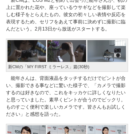
新CMは、EOS M2と初めて出会った能年さんが、机の
上に置かれた花や、座っているウサギなどを撮影して楽
しむ様子をとらえたもの。彼女の初々しい表情や反応を
表現するため、セリフをあえて事前に決めずに撮影に臨
んだという。2月13日から放送がスタートする。
新CMの「MY FIRST ミラーレス」篇(30秒)
能年さんは、背面液晶をタッチするだけでピントが合
い、撮影できる事などに驚いた様子で、「カメラで撮影
するのは好きなので、これをキッカケに詳しくなりたい
と思っていました。素早くピントが合うのでビックリ。
ものすごく便利で楽しいカメラです。皆さんもお試しく
ださい」と感想を語った。