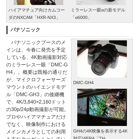
ハイアマチュア向けカムコー
ミラーレス一眼αの新モデル
ダのNXCAM「HXR-NX3」
「α6000」
パナソニック
パナソニックブースのメ
インは、今春に発売を予定
している、4K動画撮影対応
のミラーレス一眼「DMC-G
H4」。概要は既報の通りだ
が、マイクロフォーサーズ
DMC-GH4
マウントのハイエンドモデ
ル「DMC-GH3」の後継機
で、4K/3,840×2,160ドット
の30p/24p動画撮影が可能。
プロやハイアマチュアだけ
でなく、映像制作における
GH4の4K映像を表示する4K
メインカメラとしての利用
対応VIERA「TH-