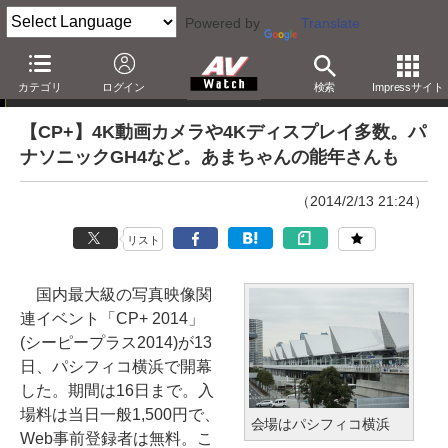
Powered by
Translate
ニュース
カテゴリ
ログイン
検索
Impressサイト
【CP+】4K動画カメラや4Kディスプレイ多数。パ
ナソニックGH4など。あまちゃんの能年さんも
（2014/2/13 21:24）
リスト
国内最大級の写真映像関
連イベント「CP+ 2014」
(シーピープラス2014)が13
日、パシフィコ横浜で開幕
した。期間は16日まで。入
場料は当日一般1,500円で、
会場はパシフィコ横浜
Web事前登録者は無料。こ