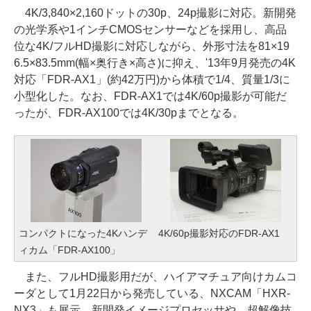
4K/3,840×2,160ドットの30p、24p撮影に対応。新開発
の光学系や1インチCMOSセンサーなどを採用し、高品
位な4K/フルHD撮影に対応しながら、外形寸法を81×19
6.5×83.5mm(幅×奥行き×高さ)に抑え、'13年9月発売の4K
対応「FDR-AX1」(約42万円)から体積で1/4、質量1/3に
小型化した。なお、FDR-AX1では4K/60p撮影が可能だ
ったが、FDR-AX100では4K/30pまでとなる。
コンパクトになった4Kハンデ
4K/60p撮影対応のFDR-AX1
ィカム「FDR-AX100」
また、フルHD撮影用だが、ハイアマチュア向けカムコ
ーダとして1月22日から発売している、NXCAM「HXR-
NX3」も展示。新開発イメージプロセッサや、超解像技