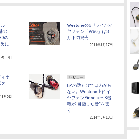
ナル
Westoneの6ドライバイ
基の
ヤフォン「W60」は3
60の
月下旬発売
ン氏に
2014年1月17日
年5月13日
ディオ
レビュー
ポタ
BAの数だけではわから
ない。Westone上位イ
4年2月8日
ヤフォンSignature 3機
種が“目指した音”を聴
く
2014年6月13日