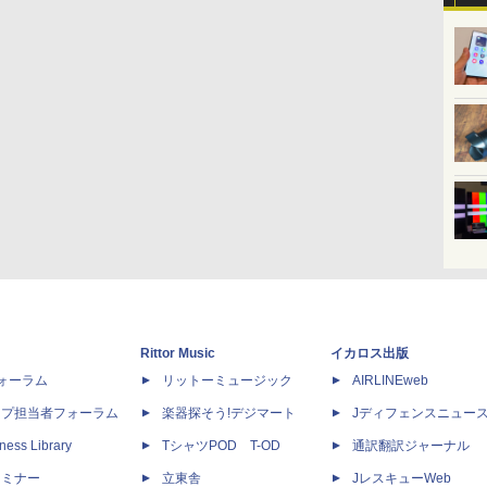
Rittor Music
イカロス出版
dフォーラム
リットーミュージック
AIRLINEweb
ップ担当者フォーラム
楽器探そう!デジマート
Jディフェンスニュー
ness Library
TシャツPOD T-OD
通訳翻訳ジャーナル
セミナー
立東舎
JレスキューWeb