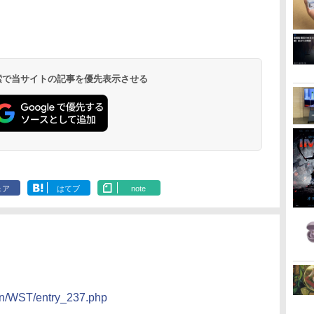
 検索で当サイトの記事を優先表示させる
ェア
はてブ
note
ion/WST/entry_237.php