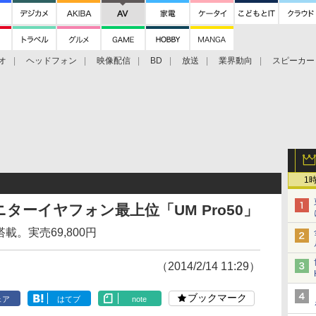
オ
ヘッドフォン
映像配信
BD
放送
業界動向
スピーカー
ェクタ
PS4
BDプレーヤー
映像配信
BD
1
ニターイヤフォン最上位「UM Pro50」
載。実売69,800円
（2014/2/14 11:29）
ブックマーク
ェア
はてブ
note