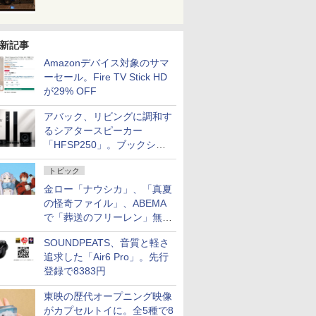
新記事
Amazonデバイス対象のサマ
ーセール。Fire TV Stick HD
が29% OFF
アバック、リビングに調和す
るシアタースピーカー
「HFSP250」。ブックシェ
ルフはペア3万円以下
トピック
金ロー「ナウシカ」、「真夏
の怪奇ファイル」、ABEMA
で「葬送のフリーレン」無料
配信など。夏の特番・配信情
SOUNDPEATS、音質と軽さ
報
追求した「Air6 Pro」。先行
登録で8383円
東映の歴代オープニング映像
がカプセルトイに。全5種で8