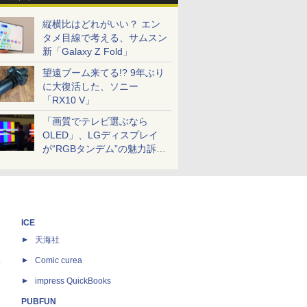
縦横比はどれがいい？ エン
タメ目線で考える、サムスン
新「Galaxy Z Fold」
望遠ブーム来てる!? 9年ぶり
に大復活した、ソニー
「RX10 V」
「画質でテレビ選ぶなら
OLED」、LGディスプレイ
が“RGBタンデム”の魅力訴
求。液晶とのガチ比較も
ICE
天海社
ス
Comic curea
impress QuickBooks
PUBFUN