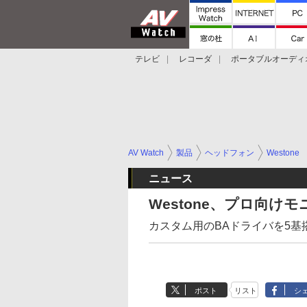
テレビ
レコーダ
ポータブルオーディ
スマートスピーカー
デジカメ
プロジ
AV Watch
製品
ヘッドフォン
Westone
ニュース
Westone、プロ向けモ
カスタム用のBAドライバを5基搭
ポスト
リスト
シ