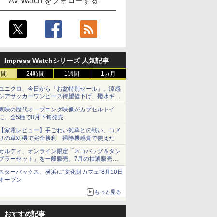
AV Watch をフォローする
Impress Watchシリーズ 人気記事
時間
24時間
1週間
1カ月
ユニクロ、今日から「お盆特別セール」。涼感
シアサッカーワンピース待望値下げ、撥水ギア
ショーツは1990円に
東映の歴代オープニング映像がカプセルトイ
に。全5種で8月下旬発売
【家電レビュー】手ごわい雑草との戦い、コメ
リの草刈機で完全勝利 掃除機感覚で使えた
カルディ、オンライン限定「ネコバッグ＆タン
ブラーセット」を一般販売。7月の抽選販売の
当選無効分
スターバックス、横浜に“文化財カフェ”8月10日
オープン
もっと見る
おすすめ記事