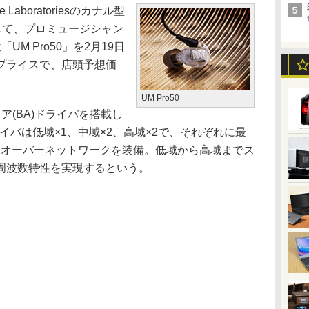
aboratoriesのカナル型
して、プロミュージシャン
M Pro50」を2月19日
プライスで、店頭予想価
UM Pro50
(BA)ドライバを搭載し
イバは低域×1、中域×2、高域×2で、それぞれに最
スオーバーネットワークを装備。低域から高域までス
周波数特性を実現するという。