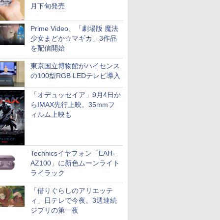
月下旬発売
Prime Video、「劇場版 魔法
少女まどか☆マギカ」3作品
を配信開始
東京国立博物館がハイセンス
の100型RGB LEDテレビ導入
「オデュッセイア」9月4日か
らIMAX先行上映。35mmフ
ィルム上映も
Technicsイヤフォン「EAH-
AZ100」に新色ムーンライト
ライラック
「借りぐらしのアリエッテ
ィ」日テレで今夜。3週連続
ジブリの第一夜