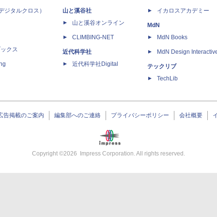
 X（デジタルクロス）
山と溪谷社
イカロスアカデミー
山と溪谷オンライン
MdN
CLIMBING-NET
MdN Books
ブックス
近代科学社
MdN Design Interactiv
ing
近代科学社Digital
テックリブ
TechLib
広告掲載のご案内
編集部へのご連絡
プライバシーポリシー
会社概要
Copyright ©
2026
Impress Corporation. All rights reserved.