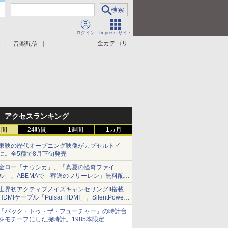
ログイン
Impress サイト
全カテゴリ
音楽配信
アクセスランキング
時間
24時間
1週間
1カ月
東映の歴代オープニング映像がカプセルトイ
に。全5種で8月下旬発売
金ロー「ナウシカ」、「真夏の怪奇ファイ
ル」、ABEMAで「葬送のフリーレン」無料配信
など。夏の特番・配信情報
世界初アクティブノイズキャンセリングII搭載
HDMIケーブル「Pulsar HDMI」。SilentPower
から
「バック・トゥ・ザ・フューチャー」の時計台
をモチーフにした腕時計。1985本限定