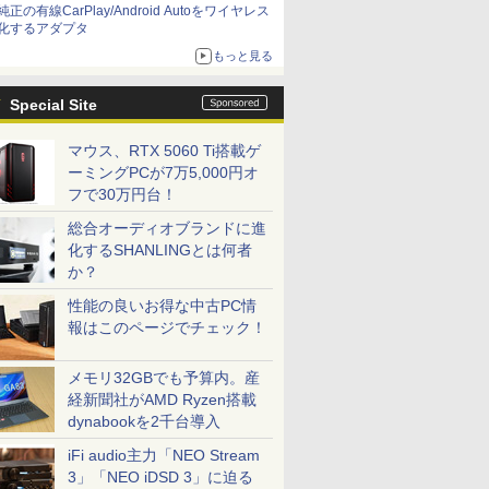
純正の有線CarPlay/Android Autoをワイヤレス
化するアダプタ
もっと見る
Special Site
マウス、RTX 5060 Ti搭載ゲ
ーミングPCが7万5,000円オ
フで30万円台！
総合オーディオブランドに進
化するSHANLINGとは何者
か？
性能の良いお得な中古PC情
報はこのページでチェック！
メモリ32GBでも予算内。産
経新聞社がAMD Ryzen搭載
dynabookを2千台導入
iFi audio主力「NEO Stream
3」「NEO iDSD 3」に迫る