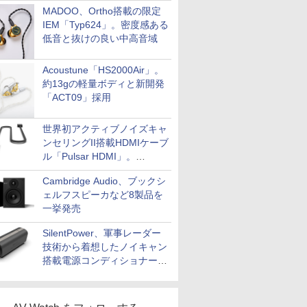
MADOO、Ortho搭載の限定
IEM「Typ624」。密度感ある
低音と抜けの良い中高音域
Acoustune「HS2000Air」。
約13gの軽量ボディと新開発
「ACT09」採用
世界初アクティブノイズキャ
ンセリングII搭載HDMIケーブ
ル「Pulsar HDMI」。
SilentPowerから
Cambridge Audio、ブックシ
ェルフスピーカなど8製品を
一挙発売
SilentPower、軍事レーダー
技術から着想したノイキャン
搭載電源コンディショナー
「AC iPurifier2」