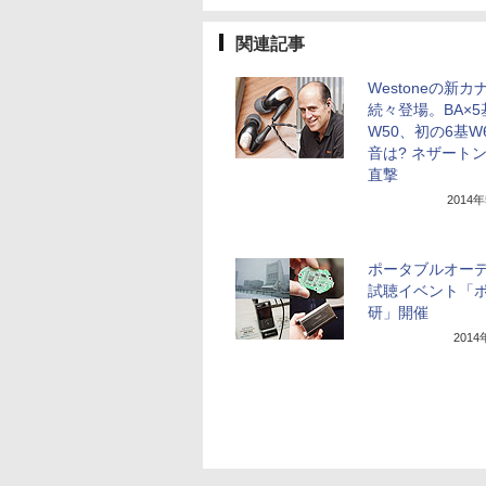
関連記事
Westoneの新カ
続々登場。BA×5
W50、初の6基W
音は? ネザート
直撃
2014
ポータブルオー
試聴イベント「
研」開催
201