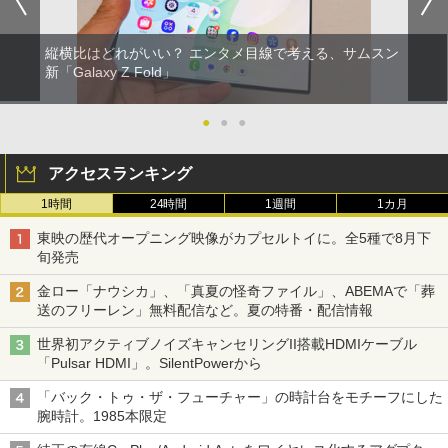
縦横比はどれがいい？ エンタメ目線で考える、サムスン
新「Galaxy Z Fold」
●
●
●
アクセスランキング
1時間
24時間
1週間
1カ月
東映の歴代オープニング映像がカプセルトイに。全5種で8月下
旬発売
金ロー「ナウシカ」、「真夏の怪奇ファイル」、ABEMAで「葬
送のフリーレン」無料配信など。夏の特番・配信情報
世界初アクティブノイズキャンセリングII搭載HDMIケーブル
「Pulsar HDMI」。SilentPowerから
「バック・トゥ・ザ・フューチャー」の時計台をモチーフにした
腕時計。1985本限定