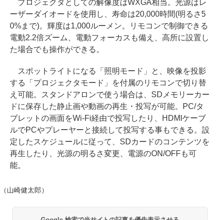
プロジェクタとしての解像度はWXGA相当。光源はレ
ーザーダイオードを使用し、寿命は20,000時間(明るさ5
0%まで)。輝度は1,000ルーメン。リモコンで制御できる
電動2.2倍ズーム、電動フォーカスも備え、高所に設置し
た場合でも操作ができる。
スポットライトになる「照明モード」と、映像を投影
する「プロジェクタモード」を付属のリモコンで切り替
え可能。スタンドアロンで使う場合は、SDメモリーカー
ドに保存した静止画や動画の再生・投写が可能。PC/タ
ブレットの画面をWi-Fi経由で投写したり、HDMIケーブ
ルでPCやプレーヤーと接続して投写する事もできる。設
定したスケジュールに従って、SDカードのコンテンツを
再生したり、光源の明るさ変更、電源のON/OFFも可
能。
（山崎健太郎）
Google 検索で当サイトの記事を優先表示させる