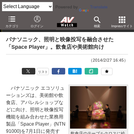
Powered by
Translate
ニュース
カテゴリ
ログイン
検索
Impressサイト
パナソニック、照明と映像投写を融合させた
「Space Player」。飲食店や美術館向け
（2014/2/27 16:45）
リスト
パナソニック エコソリュ
ーションズは、美術館や飲
食店、アパレルショップな
どに向け、照明と映像投写
機能を組み合わせた業務用
製品「Space Player」(NTN
91000)を7月1日に発売す
飲食店のテーブルクロスに絵