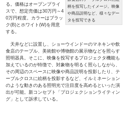
る。価格はオープンプライ
柄を投写したイメージ。映像
スで、想定売価は30万円～4
や商品説明など、様々なデー
0万円程度。カラーはブラッ
タを投写できる
ク(B)とホワイト(W)を用意
する。
天井などに設置し、ショーウインドーのマネキンや飲
食店のテーブル、美術館や博物館の展示物などを照らす
照明器具。そこに、映像を投写するプロジェクタ機能も
加えているのが特徴で、対象物を明るく照らしながら、
その周辺のスペースに映像や商品説明を投影したり、テ
ーブルクロスに絵柄を投影するなど、イルミネーション
のような動きのある照明光で注目度を高めるといった演
出が可能。新コンセプト「プロジェクションライティン
グ」として訴求している。