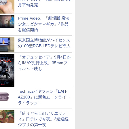
月下旬発売
Prime Video、「劇場版 魔法
少女まどか☆マギカ」3作品
を配信開始
東京国立博物館がハイセンス
の100型RGB LEDテレビ導入
「オデュッセイア」9月4日か
らIMAX先行上映。35mmフ
ィルム上映も
Technicsイヤフォン「EAH-
AZ100」に新色ムーンライト
ライラック
「借りぐらしのアリエッテ
ィ」日テレで今夜。3週連続
ジブリの第一夜