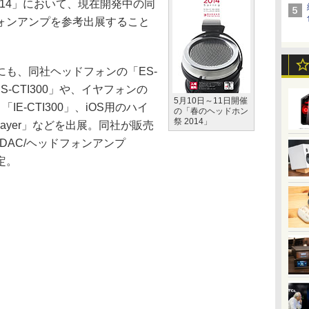
014」において、現在開発中の同
ォンアンプを参考出展すること
も、同社ヘッドフォンの「ES-
ES-CTI300」や、イヤフォンの
5月10日～11日開催
、「IE-CTI300」、iOS用のハイ
の「春のヘッドホン
祭 2014」
Player」などを出展。同社が販売
B DAC/ヘッドフォンアンプ
定。