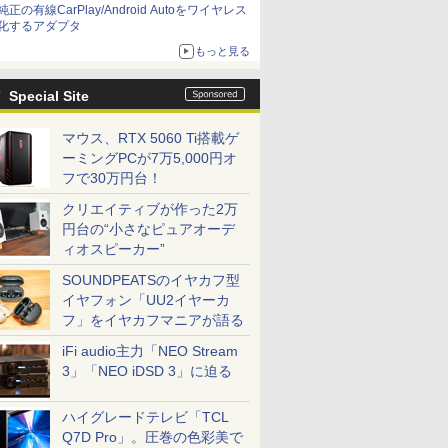
純正の有線CarPlay/Android Autoをワイヤレス
化するアダプタ
もっと見る
Special Site
マウス、RTX 5060 Ti搭載ゲ
ーミングPCが7万5,000円オ
フで30万円台！
クリエイティブが作った2万
円台の“小さなピュアオーデ
ィオスピーカー”
SOUNDPEATSのイヤカフ型
イヤフォン「UU2イヤーカ
フ」をイヤカフマニアが語る
iFi audio主力「NEO Stream
3」「NEO iDSD 3」に迫る
ハイグレードテレビ「TCL
Q7D Pro」。圧巻の色彩美で