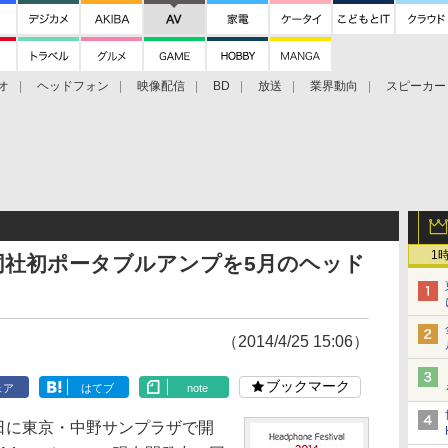
オ
ヘッドフォン
映像配信
BD
放送
業界動向
スピーカー
ェクタ
PS4
BDプレーヤー
映像配信
BD
1
同社初ポータブルアンプを5月のヘッド
（2014/4/25 15:06）
ブックマーク
ェア
はてブ
note
日に東京・中野サンプラザで開