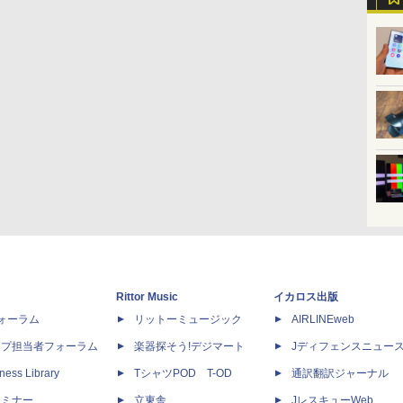
Rittor Music
イカロス出版
dフォーラム
リットーミュージック
AIRLINEweb
ップ担当者フォーラム
楽器探そう!デジマート
Jディフェンスニュー
ness Library
TシャツPOD T-OD
通訳翻訳ジャーナル
セミナー
立東舎
JレスキューWeb