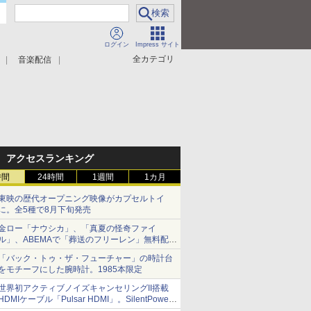
ログイン
Impress サイト
全カテゴリ
音楽配信
アクセスランキング
時間
24時間
1週間
1カ月
東映の歴代オープニング映像がカプセルトイ
に。全5種で8月下旬発売
金ロー「ナウシカ」、「真夏の怪奇ファイ
ル」、ABEMAで「葬送のフリーレン」無料配信
など。夏の特番・配信情報
「バック・トゥ・ザ・フューチャー」の時計台
をモチーフにした腕時計。1985本限定
世界初アクティブノイズキャンセリングII搭載
HDMIケーブル「Pulsar HDMI」。SilentPower
から