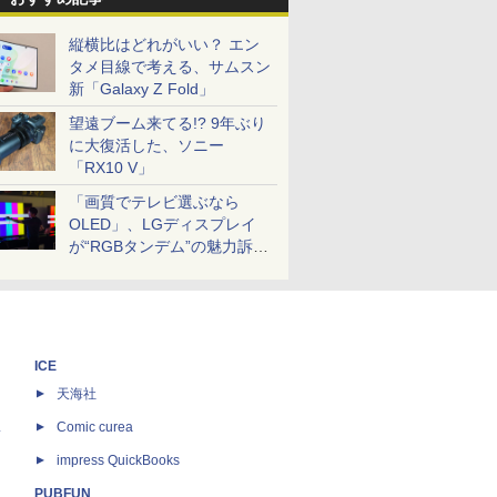
縦横比はどれがいい？ エン
タメ目線で考える、サムスン
新「Galaxy Z Fold」
望遠ブーム来てる!? 9年ぶり
に大復活した、ソニー
「RX10 V」
「画質でテレビ選ぶなら
OLED」、LGディスプレイ
が“RGBタンデム”の魅力訴
求。液晶とのガチ比較も
ICE
天海社
ス
Comic curea
impress QuickBooks
PUBFUN