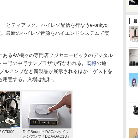
最
ーとティアック、ハイレゾ配信を行なうe-onkyo
予定。最新のハイレゾ音源をハイエンドシステムで楽
あるAV機器の専門店フジヤエービックのデジタル
・中野の中野サンプラザで行なわれる。
既報
の通
タブルアンプなど新製品が展示されるほか、ゲストを
も用意する。入場は無料。
CTI300」
Deff SoundのDAC/ヘッドフ
ォンアンプ「DDA-DAC1U」