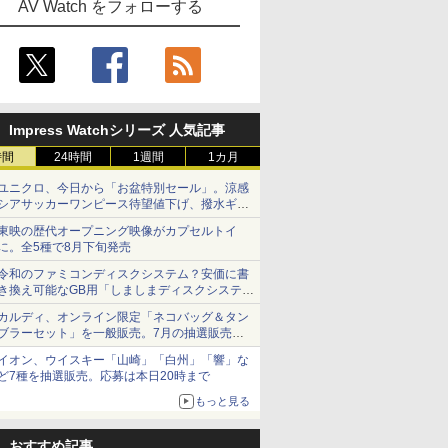
AV Watch をフォローする
Impress Watchシリーズ 人気記事
時間
24時間
1週間
1カ月
ユニクロ、今日から「お盆特別セール」。涼感
シアサッカーワンピース待望値下げ、撥水ギア
ショーツは1990円に
東映の歴代オープニング映像がカプセルトイ
に。全5種で8月下旬発売
令和のファミコンディスクシステム？安価に書
き換え可能なGB用「しましまディスクシステ
ム」
カルディ、オンライン限定「ネコバッグ＆タン
ブラーセット」を一般販売。7月の抽選販売の
当選無効分
イオン、ウイスキー「山崎」「白州」「響」な
ど7種を抽選販売。応募は本日20時まで
もっと見る
おすすめ記事