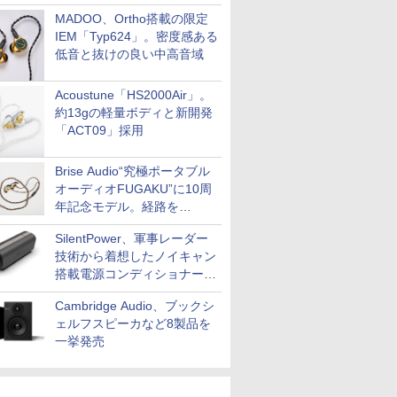
MADOO、Ortho搭載の限定
IEM「Typ624」。密度感ある
低音と抜けの良い中高音域
Acoustune「HS2000Air」。
約13gの軽量ボディと新開発
「ACT09」採用
Brise Audio“究極ポータブル
オーディオFUGAKU”に10周
年記念モデル。経路を
NISHIKIで統一。400万円
SilentPower、軍事レーダー
技術から着想したノイキャン
搭載電源コンディショナー
「AC iPurifier2」
Cambridge Audio、ブックシ
ェルフスピーカなど8製品を
一挙発売