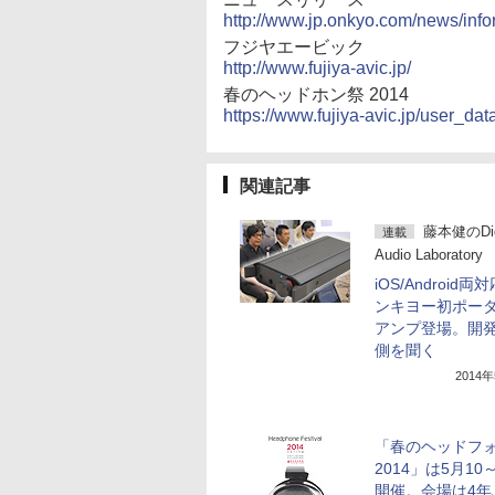
http://www.jp.onkyo.com/news/inf
フジヤエービック
http://www.fujiya-avic.jp/
春のヘッドホン祭 2014
https://www.fujiya-avic.jp/user_d
関連記事
藤本健のDigi
連載
Audio Laboratory
iOS/Android
ンキヨー初ポー
アンプ登場。開
側を聞く
2014
「春のヘッドフ
2014」は5月10
開催。会場は4年