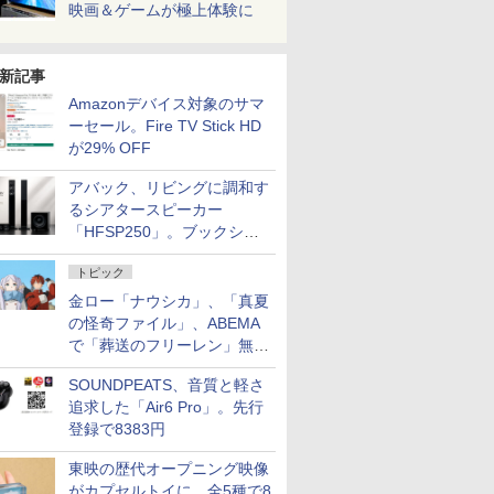
映画＆ゲームが極上体験に
新記事
Amazonデバイス対象のサマ
ーセール。Fire TV Stick HD
が29% OFF
アバック、リビングに調和す
るシアタースピーカー
「HFSP250」。ブックシェ
ルフはペア3万円以下
トピック
金ロー「ナウシカ」、「真夏
の怪奇ファイル」、ABEMA
で「葬送のフリーレン」無料
配信など。夏の特番・配信情
SOUNDPEATS、音質と軽さ
報
追求した「Air6 Pro」。先行
登録で8383円
東映の歴代オープニング映像
がカプセルトイに。全5種で8