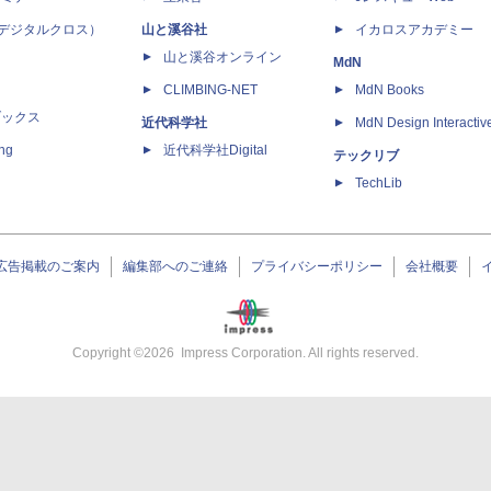
 X（デジタルクロス）
山と溪谷社
イカロスアカデミー
山と溪谷オンライン
MdN
CLIMBING-NET
MdN Books
ブックス
近代科学社
MdN Design Interactiv
ing
近代科学社Digital
テックリブ
TechLib
広告掲載のご案内
編集部へのご連絡
プライバシーポリシー
会社概要
Copyright ©
2026
Impress Corporation. All rights reserved.