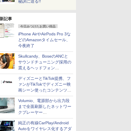
秘訣に迫る!!
新記事
今日みつけたお買い得品
iPhone AirやAirPods Pro 3な
どのAmazonタイムセール、
今夜終了
Skullcandy、BoseのANCと
サウンドチューニング採用の
震えるヘッドフォン
「Crusher 1080 ANC」
ディズニーとTikTok提携、フ
ァンがTikTokでディズニー映
画シーン使ったコンテンツ制
作、Disney+にも配信
Volumio、電源部から出力段
まで全面刷新したネットワー
クプレーヤー
「Primo（2026）」
純正の有線CarPlay/Android
Autoをワイヤレス化するアダ