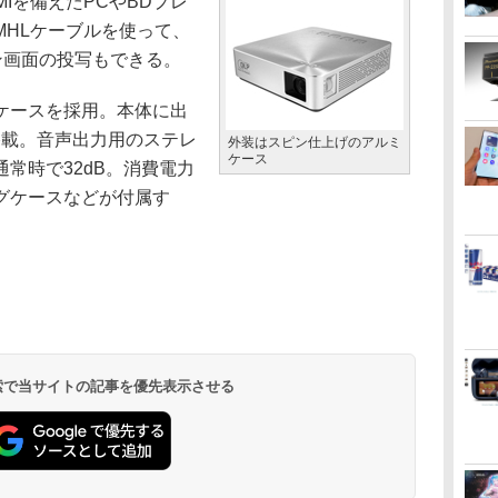
Iを備えたPCやBDプレ
MHLケーブルを使って、
ォン画面の投写もできる。
ケースを採用。本体に出
搭載。音声出力用のステレ
外装はスピン仕上げのアルミ
ケース
常時で32dB。消費電力
リングケースなどが付属す
 検索で当サイトの記事を優先表示させる