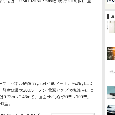
110.5×102×30.7mm(幅×奥行き×高さ)、重
最
、パネル解像度は854×480ドット。光源はLED
間。輝度は最大200ルーメン(電源アダプタ接続時)。コ
は0.73m～2.43mで、画面サイズは30型～100型。
41型。