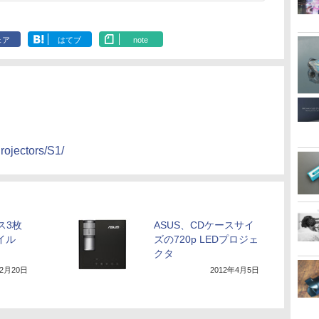
ェア
はてブ
note
rojectors/S1/
ス3枚
ASUS、CDケースサイ
イル
ズの720p LEDプロジェ
タ
クタ
年2月20日
2012年4月5日