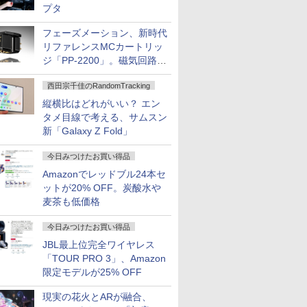
プタ
フェーズメーション、新時代
リファレンスMCカートリッ
ジ「PP-2200」。磁気回路や
ハウジングを根本から見直し
西田宗千佳のRandomTracking
縦横比はどれがいい？ エン
タメ目線で考える、サムスン
新「Galaxy Z Fold」
今日みつけたお買い得品
Amazonでレッドブル24本セ
ットが20% OFF。炭酸水や
麦茶も低価格
今日みつけたお買い得品
JBL最上位完全ワイヤレス
「TOUR PRO 3」、Amazon
限定モデルが25% OFF
現実の花火とARが融合、