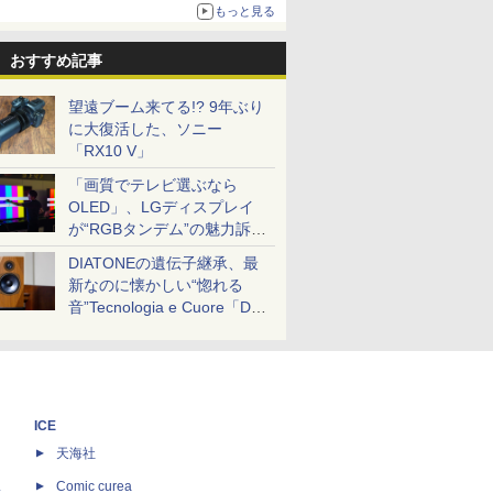
もっと見る
おすすめ記事
望遠ブーム来てる!? 9年ぶり
に大復活した、ソニー
「RX10 V」
「画質でテレビ選ぶなら
OLED」、LGディスプレイ
が“RGBタンデム”の魅力訴
求。液晶とのガチ比較も
DIATONEの遺伝子継承、最
新なのに懐かしい“惚れる
音”Tecnologia e Cuore「DS-
TC52B」を聴く
ICE
天海社
ス
Comic curea