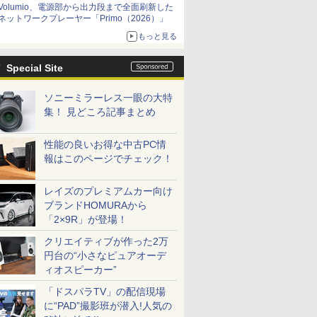
Volumio、電源部から出力段まで全面刷新した
ネットワークプレーヤー「Primo（2026）」
もっと見る
Special Site
ソニーミラーレス一眼の大特
集！ 見どころ記事まとめ
性能の良いお得な中古PC情
報はこのページでチェック！
レイズのプレミアムカー向け
ブランドHOMURAから
「2×9R」が登場！
クリエイティブが作った2万
円台の“小さなピュアオーデ
ィオスピーカー”
「ドスパラTV」の配信現場
に“PAD”撮影班が潜入!人気の