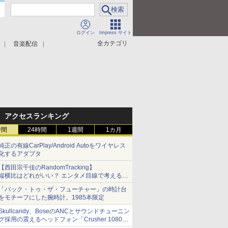
ログイン
Impress サイト
全カテゴリ
音楽配信
アクセスランキング
時間
24時間
1週間
1カ月
純正の有線CarPlay/Android Autoをワイヤレス
化するアダプタ
【西田宗千佳のRandomTracking】
縦横比はどれがいい？ エンタメ目線で考える、
サムスン新「Galaxy Z Fold」
「バック・トゥ・ザ・フューチャー」の時計台
をモチーフにした腕時計。1985本限定
Skullcandy、BoseのANCとサウンドチューニン
グ採用の震えるヘッドフォン「Crusher 1080
ANC」