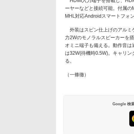
HDMI入力端子を搭載し、HDM
ーヤーなどと接続可能。付属の
MHL対応Androidスマートフ
外装はスピン仕上げのアルミ
力2Wのモノラルスピーカーを
オミニ端子も備える。動作音は通
は32W(待機時0.5W)。キャ
る。
（一條徹）
Google