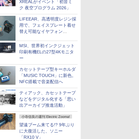
XREALがイベント「初音ミ
ク 夜空プログラム 2026」
LIFEEAR、高透明度レジン採
用で、フェイスプレート着せ
替え可能なイヤフォン
「Nova Shell」
MSI、世界初インクジェット
印刷有機ELの27型4Kモニタ
ー
カセットテープ型キーホルダ
「MUSIC TOUCH」に新色。
NFC搭載で音楽配信へ
ティアック、カセットテープ
などをデジタル化する「思い
出アーカイブ推進活動」
小寺信良の週刊 Electric Zooma!
望遠ブーム来てる!? 9年ぶり
に大復活した、ソニー
「RX10 V」