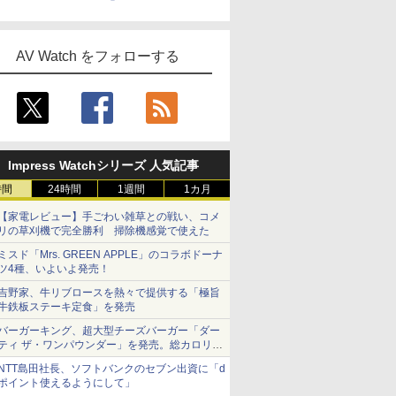
AV Watch をフォローする
Impress Watchシリーズ 人気記事
時間
24時間
1週間
1カ月
【家電レビュー】手ごわい雑草との戦い、コメ
リの草刈機で完全勝利 掃除機感覚で使えた
ミスド「Mrs. GREEN APPLE」のコラボドーナ
ツ4種、いよいよ発売！
吉野家、牛リブロースを熱々で提供する「極旨
牛鉄板ステーキ定食」を発売
バーガーキング、超大型チーズバーガー「ダー
ティ ザ・ワンパウンダー」を発売。総カロリー
約1656kcal、総重量約527g！
NTT島田社長、ソフトバンクのセブン出資に「d
ポイント使えるようにして」