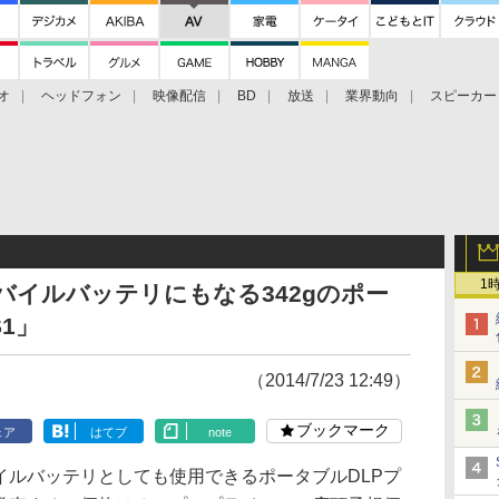
オ
ヘッドフォン
映像配信
BD
放送
業界動向
スピーカー
ェクタ
PS4
BDプレーヤー
映像配信
BD
1
のモバイルバッテリにもなる342gのポー
1」
（2014/7/23 12:49）
ブックマーク
ェア
はてブ
note
、モバイルバッテリとしても使用できるポータブルDLPプ