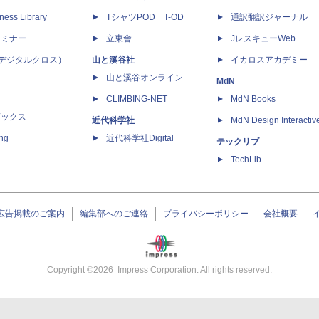
ness Library
TシャツPOD T-OD
通訳翻訳ジャーナル
セミナー
立東舎
JレスキューWeb
 X（デジタルクロス）
山と溪谷社
イカロスアカデミー
山と溪谷オンライン
MdN
CLIMBING-NET
MdN Books
ブックス
近代科学社
MdN Design Interactiv
ing
近代科学社Digital
テックリブ
TechLib
広告掲載のご案内
編集部へのご連絡
プライバシーポリシー
会社概要
Copyright ©
2026
Impress Corporation. All rights reserved.