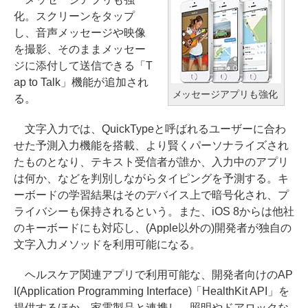
化。スクリーンをタップ
し、音声メッセージや映像
を撮影、そのままメッセー
ジに添付して送信できる「T
ap to Talk」機能が追加され
メッセージアプリも強化
る。
文字入力では、QuickTypeと呼ばれるユーザーに合わ
せた予測入力機能を搭載、より賢くパーソナライズされ
たものとなり、テキスト受信者が誰か、入力中のアプリ
は何か、などを判別しながらタイピングを予測する。キ
ーボードの学習結果はそのデバイス上で暗号化され、プ
ライバシーも保持されるという。また、iOS 8からは他社
のキーボードにも対応し、(Apple以外の)開発者が独自の
文字入力メソッドを利用可能になる。
ヘルスケア関連アプリで利用可能な、開発者向けのAP
I(Application Programming Interface)「HealthKit API」を
提供するほか、家電製品と連携し、照明やドアロックな