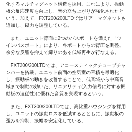
化するマルチマグネット構造を採用。これにより、振動
板の反応速度を向上し、音の立ち上がりが強化されたと
いう。加えて、FXT200/200LTDではリアーマグネットも
追加し、磁力を調整している。
また、ユニット背面に2つのバスポートを備えた「ツ
インバスポート」により、各ポートからの背圧を調整。
余分な反響を抑えて締りのある低域再生が行なえる。
FXT200/200LTDでは、アコースティックチューブチャ
ンバーを搭載。ユニット前面の空気室の容積を最適化
し、振動板の動きを改善することで、低音域から中高音
域まで制動の効いた、リニアリティ(入力信号に対する振
動板の追従性)に優れた音質を実現するという。
また、FXT200/200LTDでは、高比重ハウジングを採用
し、ユニットの振動ロスを低減するとともに、振動板の
歪みを抑制。振幅を安定化している。