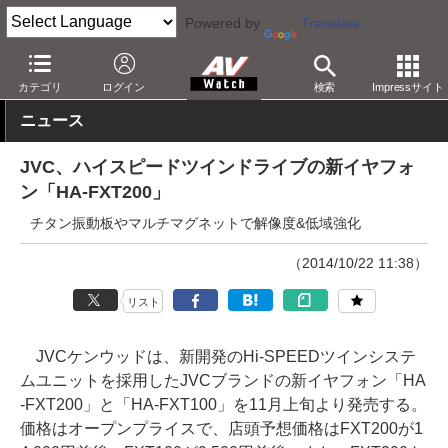
Powered by
Translate
AV Watch
製品
ヘッドフォン
JVC
カテゴリ
ログイン
検索
Impressサイト
ニュース
JVC、ハイスピードツインドライブの新イヤフォ
ン「HA-FXT200」
チタン振動板やマルチマグネットで解像度&低域強化
（2014/10/22 11:38）
リスト
JVCケンウッドは、新開発のHi-SPEEDツインシステ
ムユニットを採用したJVCブランドの新イヤフォン「HA
-FXT200」と「HA-FXT100」を11月上旬より発売する。
価格はオープンプライスで、店頭予想価格はFXT200が1