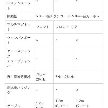
○
○
○
システムユニッ
ト
振動板
5.8mm径チタンコード+5.8mm径カーボン
マルチマグネッ
フロント
フロント+リア
ト
ツインバスポー
○
○
○
ト
アコースティッ
ク
-
○
○
チューブチャン
バー
7Hz～
再生周波数帯域
6Hz～26kHz
26kHz
高比重ハウジン
-
○
○
グ
1.2m
1.2m
1.2m
ケーブル
銀コート
銀コート