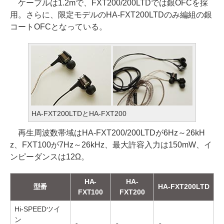
ケーブルは1.2mで、FXT200/200LTDでは銀OFCを採
用。さらに、限定モデルのHA-FXT200LTDのみ編組の銀
コートOFCとなっている。
HA-FXT200LTDとHA-FXT200
再生周波数帯域はHA-FXT200/200LTDが6Hz～26kH
z、FXT100が7Hz～26kHz、最大許容入力は150mW、イ
ンピーダンスは12Ω。
HA-
HA-
型番
HA-FXT200LTD
FXT100
FXT200
Hi-SPEEDツイ
ン