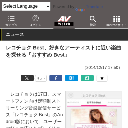
Powered by
Translate
AV Watch
コンテンツ・サービス
音楽配信
カテゴリ
ログイン
検索
Impressサイト
ニュース
レコチョク Best、好きなアーティストに近い楽曲
を探せる「おすすめ Best」
（2014/12/17 17:50）
リスト
レコチョクは17日、スマ
ートフォン向け定額制スト
リーミング音楽配信サービ
ス「レコチョク Best」のAn
droid版において、ユーザー