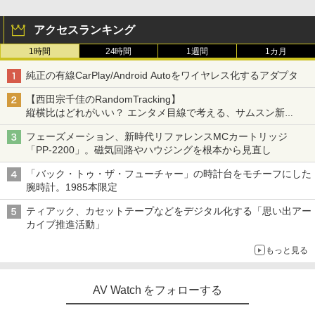
アクセスランキング
1時間
24時間
1週間
1カ月
純正の有線CarPlay/Android Autoをワイヤレス化するアダプタ
【西田宗千佳のRandomTracking】
縦横比はどれがいい？ エンタメ目線で考える、サムスン新
「Galaxy Z Fold」
フェーズメーション、新時代リファレンスMCカートリッジ
「PP-2200」。磁気回路やハウジングを根本から見直し
「バック・トゥ・ザ・フューチャー」の時計台をモチーフにした
腕時計。1985本限定
ティアック、カセットテープなどをデジタル化する「思い出アー
カイブ推進活動」
もっと見る
AV Watch をフォローする