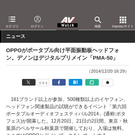
AV Watch
イベント
ポタフェス
2014冬
カテゴリ
ログイン
検索
Impressサイト
ニュース
OPPOがポータブル向け平面振動板ヘッドフォ
ン。デノンはデジタルプリメイン「PMA-50」
（2014/12/20 16:29）
リスト
161ブランド以上が参加、500種類以上のイヤフォン、
ヘッドフォン関連製品の試聴ができるイベント「第六回
ポータブルオーディオフェスティバル2014」(通称:ポタ
フェス)が開幕した。12月20日、21日の2日間、東京・秋
葉原のベルサール秋葉原で開催しており、入場は無料。