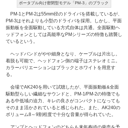
ポータブル向け密閉型モデル「PM-3」のブラック
PM-1とPM-2は55mm径のドライバを搭載しているが、
PM-3はそれよりも小型のドライバを採用。しかし、平面
振動板を全面駆動している方式自体は共通。全面駆動ヘ
ッドフォンとしては高能率なPMシリーズの特徴も踏襲し
ているという。
ヘッドバンドがやや細身となり、ケーブルは片出し。
着脱も可能で、ヘッドフォン側の端子はステレオミニ。
カラーバリエーションはブラックとホワイトを用意す
る。
会場でAK240を用いて試聴したが、平面振動板&全面
駆動型らしい繊細なサウンドと、PM-1/PM-2の特徴でも
ある中低域の迫力、キレの良さがコンパクトになっても
そのまま活かされていると感じられた。また、AK240の
ボリューム8～9割程度で十分な音量が得られていた。
アンプとヘッドフォンのどちらも来年春頃の発売を予