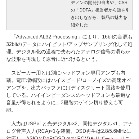
デノンの開発担当者や、CSR
の「DDFA」担当者から話を引
き出しながら、製品の魅力を
紹介した
「Advanced AL32 Processing」により、16bitの音源も
32bitのデータにハイビット/アップサンプリング化して処
理。デジタル化の過程で失われたアナログ信号の滑らか
な波形を再現して原音に近づけるという。
スピーカー用とは別にヘッドフォン専用アンプも内
蔵。電圧増幅段にはハイスピード/ローノイズの高速オペ
アンプを、出力バッファにはディスクリート回路を使用
している。ハイインピーダンスのヘッドフォンも最適な
音量が得られるように、3段階のゲイン切り替えも可
能。
入力はUSB×1と光デジタル×2、同軸デジタル×1、アナ
ログ音声入力(RCA)×1を装備。DSD再生は2.8/5.6MHzに
対応し、ASIOとDoP(DSD over PCM)をサポート。リニ