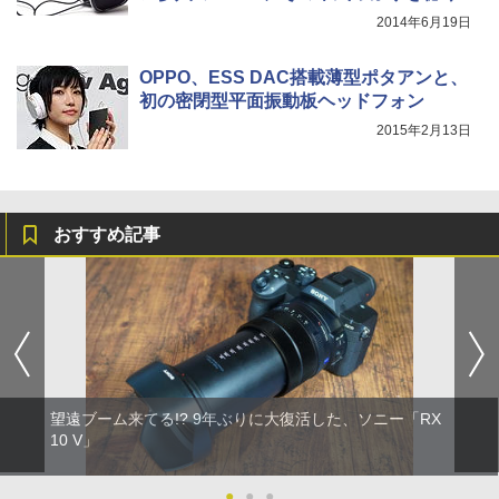
2014年6月19日
OPPO、ESS DAC搭載薄型ポタアンと、
初の密閉型平面振動板ヘッドフォン
2015年2月13日
おすすめ記事
望遠ブーム来てる!? 9年ぶりに大復活した、ソニー「RX
10 V」
●
●
●