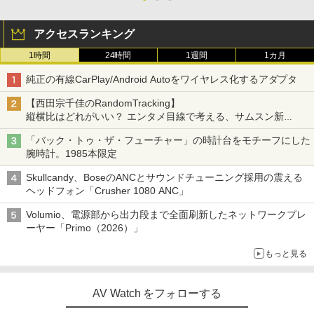
アクセスランキング
1時間
24時間
1週間
1カ月
純正の有線CarPlay/Android Autoをワイヤレス化するアダプタ
【西田宗千佳のRandomTracking】
縦横比はどれがいい？ エンタメ目線で考える、サムスン新
「Galaxy Z Fold」
「バック・トゥ・ザ・フューチャー」の時計台をモチーフにした
腕時計。1985本限定
Skullcandy、BoseのANCとサウンドチューニング採用の震える
ヘッドフォン「Crusher 1080 ANC」
Volumio、電源部から出力段まで全面刷新したネットワークプレ
ーヤー「Primo（2026）」
もっと見る
AV Watch をフォローする