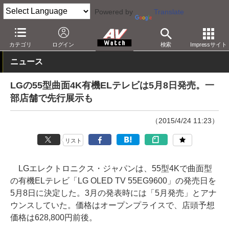
Powered by
Translate
AV Watch
製品
テレビ
LG
カテゴリ
ログイン
検索
Impressサイト
ニュース
LGの55型曲面4K有機ELテレビは5月8日発売。一
部店舗で先行展示も
（2015/4/24 11:23）
リスト
LGエレクトロニクス・ジャパンは、55型4Kで曲面型
の有機ELテレビ「LG OLED TV 55EG9600」の発売日を
5月8日に決定した。3月の発表時には「5月発売」とアナ
ウンスしていた。価格はオープンプライスで、店頭予想
価格は628,800円前後。