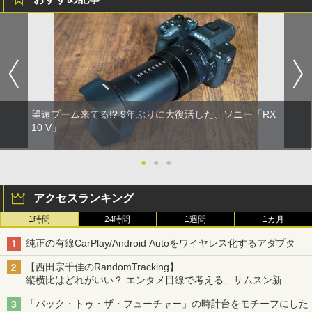
望遠ブーム来てる!? 9年ぶりに大復活した、ソニー「RX
10 V」
●
●
●
アクセスランキング
1時間
24時間
1週間
1カ月
純正の有線CarPlay/Android Autoをワイヤレス化するアダプタ
【西田宗千佳のRandomTracking】
縦横比はどれがいい？ エンタメ目線で考える、サムスン新
「Galaxy Z Fold」
「バック・トゥ・ザ・フューチャー」の時計台をモチーフにした