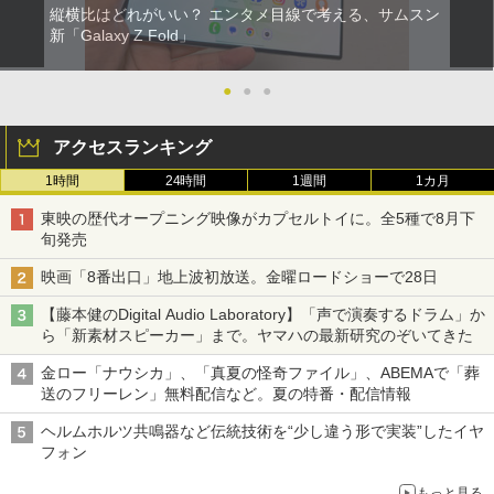
縦横比はどれがいい？ エンタメ目線で考える、サムスン
新「Galaxy Z Fold」
●
●
●
アクセスランキング
1時間
24時間
1週間
1カ月
東映の歴代オープニング映像がカプセルトイに。全5種で8月下
旬発売
映画「8番出口」地上波初放送。金曜ロードショーで28日
【藤本健のDigital Audio Laboratory】「声で演奏するドラム」か
ら「新素材スピーカー」まで。ヤマハの最新研究のぞいてきた
金ロー「ナウシカ」、「真夏の怪奇ファイル」、ABEMAで「葬
送のフリーレン」無料配信など。夏の特番・配信情報
ヘルムホルツ共鳴器など伝統技術を“少し違う形で実装”したイヤ
フォン
もっと見る