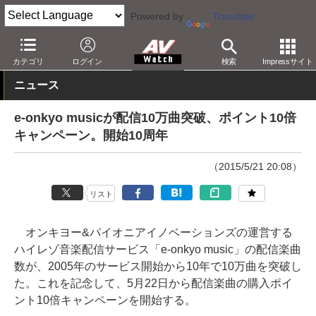
Powered by
Translate
AV Watch
コンテンツ・サービス
音楽配信
e-onkyo
カテゴリ
ログイン
検索
Impressサイト
ニュース
e-onkyo musicが配信10万曲突破、ポイント10倍
キャンペーン。開始10周年
（2015/5/21 20:08）
リスト
オンキヨー&パイオニアイノベーションズの運営する
ハイレゾ音楽配信サービス「e-onkyo music」の配信楽曲
数が、2005年のサービス開始から10年で10万曲を突破し
た。これを記念して、5月22日から配信楽曲の購入ポイ
ント10倍キャンペーンを開始する。