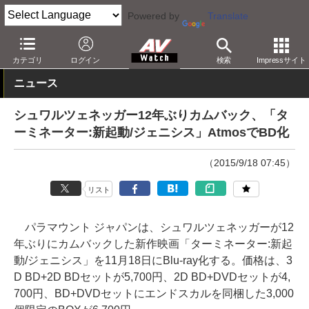
Powered by
Translate
AV Watch
コンテンツ・サービス
BD/DVD
カテゴリ
ログイン
検索
Impressサイト
ニュース
シュワルツェネッガー12年ぶりカムバック、「タ
ーミネーター:新起動/ジェニシス」AtmosでBD化
（2015/9/18 07:45）
リスト
パラマウント ジャパンは、シュワルツェネッガーが12
年ぶりにカムバックした新作映画「ターミネーター:新起
動/ジェニシス」を11月18日にBlu-ray化する。価格は、3
D BD+2D BDセットが5,700円、2D BD+DVDセットが4,
700円、BD+DVDセットにエンドスカルを同梱した3,000