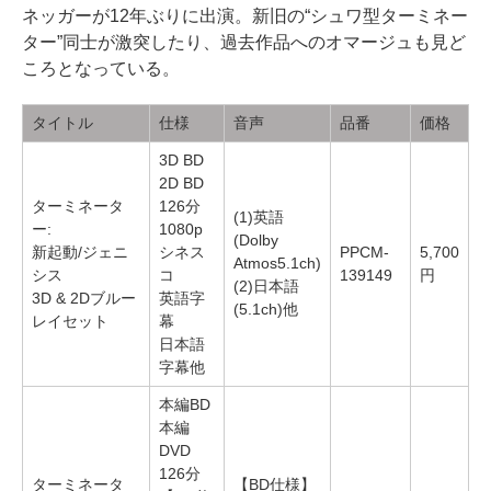
ネッガーが12年ぶりに出演。新旧の“シュワ型ターミネー
ター”同士が激突したり、過去作品へのオマージュも見ど
ころとなっている。
タイトル
仕様
音声
品番
価格
3D BD
2D BD
ターミネータ
126分
(1)英語
ー:
1080p
(Dolby
新起動/ジェニ
シネス
PPCM-
5,700
Atmos5.1ch)
シス
コ
139149
円
(2)日本語
3D & 2Dブルー
英語字
(5.1ch)他
レイセット
幕
日本語
字幕他
本編BD
本編
DVD
126分
ターミネータ
【BD仕様】