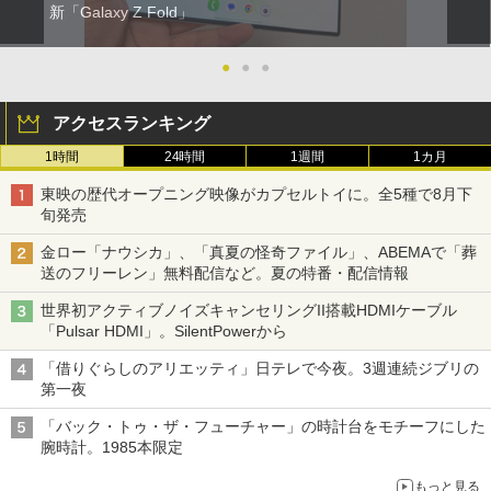
新「Galaxy Z Fold」
●
●
●
アクセスランキング
1時間
24時間
1週間
1カ月
東映の歴代オープニング映像がカプセルトイに。全5種で8月下
旬発売
金ロー「ナウシカ」、「真夏の怪奇ファイル」、ABEMAで「葬
送のフリーレン」無料配信など。夏の特番・配信情報
世界初アクティブノイズキャンセリングII搭載HDMIケーブル
「Pulsar HDMI」。SilentPowerから
「借りぐらしのアリエッティ」日テレで今夜。3週連続ジブリの
第一夜
「バック・トゥ・ザ・フューチャー」の時計台をモチーフにした
腕時計。1985本限定
もっと見る