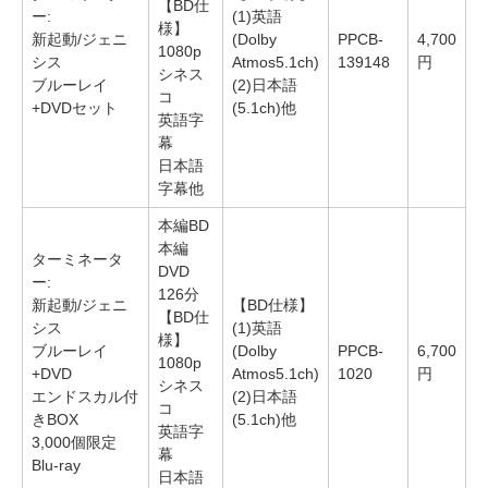
【BD仕
ー:
(1)英語
様】
新起動/ジェニ
(Dolby
PPCB-
4,700
1080p
シス
Atmos5.1ch)
139148
円
シネス
ブルーレイ
(2)日本語
コ
+DVDセット
(5.1ch)他
英語字
幕
日本語
字幕他
本編BD
本編
ターミネータ
DVD
ー:
126分
新起動/ジェニ
【BD仕様】
【BD仕
シス
(1)英語
様】
ブルーレイ
(Dolby
PPCB-
6,700
1080p
+DVD
Atmos5.1ch)
1020
円
シネス
エンドスカル付
(2)日本語
コ
きBOX
(5.1ch)他
英語字
3,000個限定
幕
Blu-ray
日本語