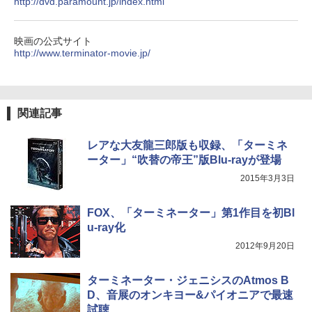
http://dvd.paramount.jp/index.html
映画の公式サイト
http://www.terminator-movie.jp/
関連記事
レアな大友龍三郎版も収録、「ターミネ
ーター」“吹替の帝王”版Blu-rayが登場
2015年3月3日
FOX、「ターミネーター」第1作目を初Bl
u-ray化
2012年9月20日
ターミネーター・ジェニシスのAtmos B
D、音展のオンキヨー&パイオニアで最速
試聴