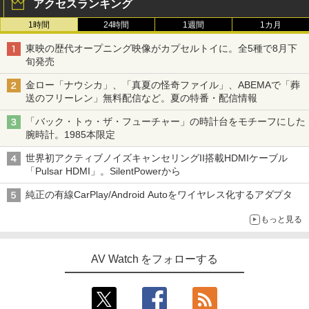
アクセスランキング
1時間
24時間
1週間
1カ月
東映の歴代オープニング映像がカプセルトイに。全5種で8月下
旬発売
金ロー「ナウシカ」、「真夏の怪奇ファイル」、ABEMAで「葬
送のフリーレン」無料配信など。夏の特番・配信情報
「バック・トゥ・ザ・フューチャー」の時計台をモチーフにした
腕時計。1985本限定
世界初アクティブノイズキャンセリングII搭載HDMIケーブル
「Pulsar HDMI」。SilentPowerから
純正の有線CarPlay/Android Autoをワイヤレス化するアダプタ
もっと見る
AV Watch をフォローする