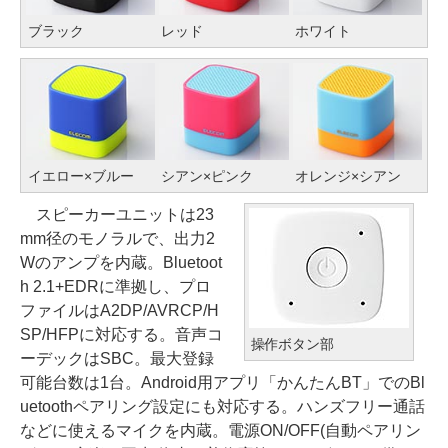
ブラック
レッド
ホワイト
イエロー×ブルー
シアン×ピンク
オレンジ×シアン
スピーカーユニットは23
mm径のモノラルで、出力2
Wのアンプを内蔵。Bluetoot
h 2.1+EDRに準拠し、プロ
ファイルはA2DP/AVRCP/H
SP/HFPに対応する。音声コ
操作ボタン部
ーデックはSBC。最大登録
可能台数は1台。Android用アプリ「かんたんBT」でのBl
uetoothペアリング設定にも対応する。ハンズフリー通話
などに使えるマイクを内蔵。電源ON/OFF(自動ペアリン