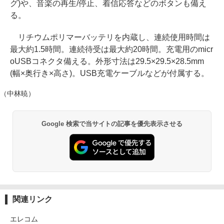
グ)や、音楽の再生/停止、着信応答などのボタンも備え
る。
リチウムポリマーバッテリを内蔵し、連続使用時間は
最大約1.5時間。連続待受は最大約20時間。充電用のmicr
oUSBコネクタ備える。外形寸法は29.5×29.5×28.5mm
(幅×奥行き×高さ)。USB充電ケーブルなどが付属する。
（中林暁）
Google 検索で当サイトの記事を優先表示させる
関連リンク
エレコム