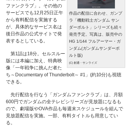
ファンクラブ」。その他の
サービスでも12月25日正午
作品の配信に合わせ、ガンプ
から有料配信を実施する
ラ「機動戦士ガンダム サン
が、具体的なサービス名は
ダーボルト」シリーズも続々
後日作品の公式サイトで発
発売予定。写真は、販売中の
表するとしている。
HG 1/144 フルアーマー・ガ
ンダム(ガンダムサンダーボ
第1話は18分。セルスルー
ルト版)
版には本編に加え、特典映
(C) 創通・サンライズ
像「一年戦争に挑んだ者た
ち～Documentary of Thunderbolt～ #1」(約10分)も視聴
できる。
先行配信を行なう「ガンダムファンクラブ」は、月額
600円でガンダムの全テレビシリーズが見放題になるも
ので、劇場版やOVA作品も毎週末スケジュールを組んで
見放題配信を実施。一部、有料タイトルも用意してい
る。