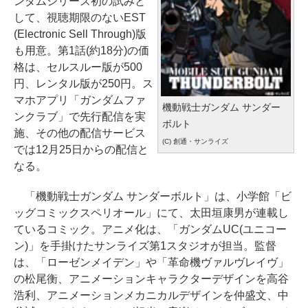
ンダムシリーズ初の試みと
して、視聴期限のないEST
(Electronic Sell Through)版
も用意。第1話(約18分)の価
格は、セルスルー版が500
円、レンタル版が250円。ス
マホアプリ「ガンダムファ
機動戦士ガンダム サンダー
ンクラブ」で先行配信を実
ボルト
施、その他の配信サービス
(C) 創通・サンライズ
では12月25日からの配信と
なる。
「機動戦士ガンダム サンダーボルト」は、小学館「ビ
ッグコミックスペリオール」にて、太田垣康男が連載し
ているコミック。アニメ化は、「ガンダムUC(ユニコー
ン)」を手掛けたサンライズ第1スタジオが担当。監督
は、「ローゼンメイデン」や「革命機ヴァルヴレイヴ」
の松尾衡、アニメーションキャラクターデザインを高谷
浩利、アニメーションメカニカルデザインを仲盛文、中