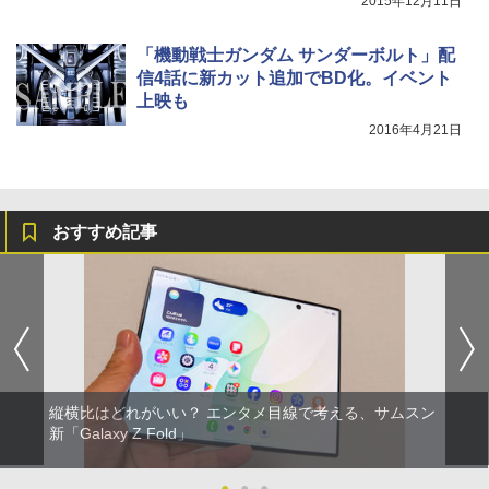
2015年12月11日
「機動戦士ガンダム サンダーボルト」配
信4話に新カット追加でBD化。イベント
上映も
2016年4月21日
おすすめ記事
縦横比はどれがいい？ エンタメ目線で考える、サムスン
新「Galaxy Z Fold」
●
●
●