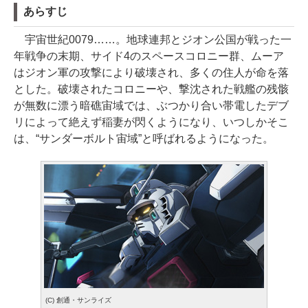
あらすじ
宇宙世紀0079……。地球連邦とジオン公国が戦った一
年戦争の末期、サイド4のスペースコロニー群、ムーア
はジオン軍の攻撃により破壊され、多くの住人が命を落
とした。破壊されたコロニーや、撃沈された戦艦の残骸
が無数に漂う暗礁宙域では、ぶつかり合い帯電したデブ
リによって絶えず稲妻が閃くようになり、いつしかそこ
は、“サンダーボルト宙域”と呼ばれるようになった。
(C) 創通・サンライズ