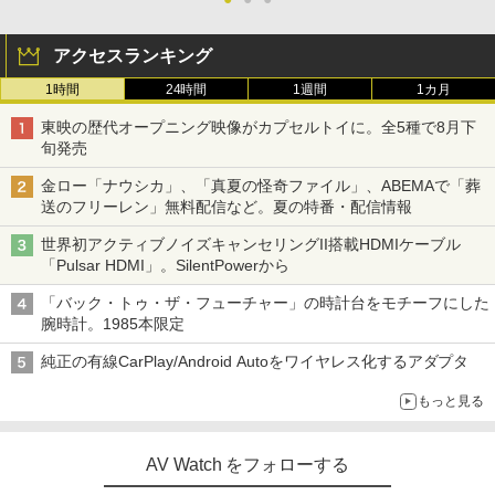
アクセスランキング
1時間
24時間
1週間
1カ月
東映の歴代オープニング映像がカプセルトイに。全5種で8月下
旬発売
金ロー「ナウシカ」、「真夏の怪奇ファイル」、ABEMAで「葬
送のフリーレン」無料配信など。夏の特番・配信情報
世界初アクティブノイズキャンセリングII搭載HDMIケーブル
「Pulsar HDMI」。SilentPowerから
「バック・トゥ・ザ・フューチャー」の時計台をモチーフにした
腕時計。1985本限定
純正の有線CarPlay/Android Autoをワイヤレス化するアダプタ
もっと見る
AV Watch をフォローする