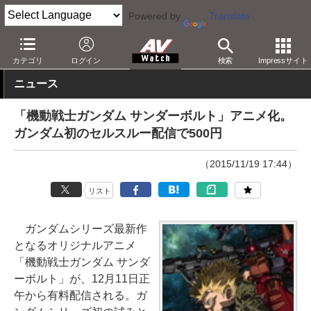
Powered by
Translate
AV Watch
コンテンツ・サービス
映像配信
カテゴリ
ログイン
検索
Impressサイト
ニュース
「機動戦士ガンダム サンダーボルト」アニメ化。
ガンダム初のセルスルー配信で500円
（2015/11/19 17:44）
リスト
ガンダムシリーズ最新作
となるオリジナルアニメ
「機動戦士ガンダム サンダ
ーボルト」が、12月11日正
午から有料配信される。ガ