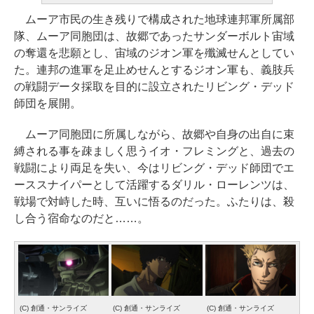
ムーア市民の生き残りで構成された地球連邦軍所属部
隊、ムーア同胞団は、故郷であったサンダーボルト宙域
の奪還を悲願とし、宙域のジオン軍を殲滅せんとしてい
た。連邦の進軍を足止めせんとするジオン軍も、義肢兵
の戦闘データ採取を目的に設立されたリビング・デッド
師団を展開。
ムーア同胞団に所属しながら、故郷や自身の出自に束
縛される事を疎ましく思うイオ・フレミングと、過去の
戦闘により両足を失い、今はリビング・デッド師団でエ
ーススナイパーとして活躍するダリル・ローレンツは、
戦場で対峙した時、互いに悟るのだった。ふたりは、殺
し合う宿命なのだと……。
(C) 創通・サンライズ
(C) 創通・サンライズ
(C) 創通・サンライズ