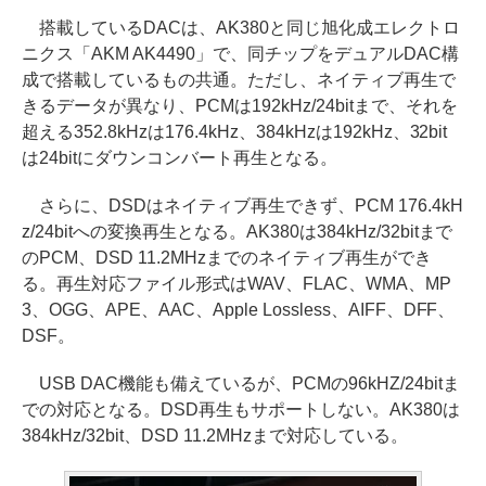
搭載しているDACは、AK380と同じ旭化成エレクトロ
ニクス「AKM AK4490」で、同チップをデュアルDAC構
成で搭載しているもの共通。ただし、ネイティブ再生で
きるデータが異なり、PCMは192kHz/24bitまで、それを
超える352.8kHzは176.4kHz、384kHzは192kHz、32bit
は24bitにダウンコンバート再生となる。
さらに、DSDはネイティブ再生できず、PCM 176.4kH
z/24bitへの変換再生となる。AK380は384kHz/32bitまで
のPCM、DSD 11.2MHzまでのネイティブ再生ができ
る。再生対応ファイル形式はWAV、FLAC、WMA、MP
3、OGG、APE、AAC、Apple Lossless、AIFF、DFF、
DSF。
USB DAC機能も備えているが、PCMの96kHZ/24bitま
での対応となる。DSD再生もサポートしない。AK380は
384kHz/32bit、DSD 11.2MHzまで対応している。