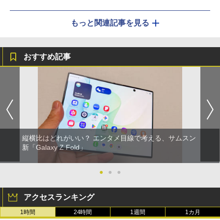
もっと関連記事を見る
おすすめ記事
縦横比はどれがいい？ エンタメ目線で考える、サムスン
新「Galaxy Z Fold」
●
●
●
アクセスランキング
1時間
24時間
1週間
1カ月