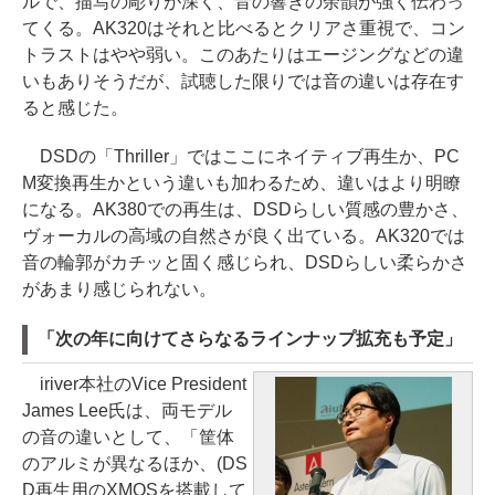
ルで、描写の彫りが深く、音の響きの余韻が強く伝わっ
てくる。AK320はそれと比べるとクリアさ重視で、コン
トラストはやや弱い。このあたりはエージングなどの違
いもありそうだが、試聴した限りでは音の違いは存在す
ると感じた。
DSDの「Thriller」ではここにネイティブ再生か、PC
M変換再生かという違いも加わるため、違いはより明瞭
になる。AK380での再生は、DSDらしい質感の豊かさ、
ヴォーカルの高域の自然さが良く出ている。AK320では
音の輪郭がカチッと固く感じられ、DSDらしい柔らかさ
があまり感じられない。
「次の年に向けてさらなるラインナップ拡充も予定」
iriver本社のVice President
James Lee氏は、両モデル
の音の違いとして、「筐体
のアルミが異なるほか、(DS
D再生用のXMOSを搭載して