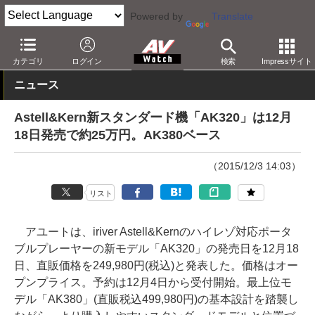
Powered by
Translate
AV Watch
製品
ポータブルオーディオ
Astell & Kern
カテゴリ
ログイン
検索
Impressサイト
ニュース
Astell&Kern新スタンダード機「AK320」は12月
18日発売で約25万円。AK380ベース
（2015/12/3 14:03）
リスト
アユートは、iriver Astell&Kernのハイレゾ対応ポータ
ブルプレーヤーの新モデル「AK320」の発売日を12月18
日、直販価格を249,980円(税込)と発表した。価格はオー
プンプライス。予約は12月4日から受付開始。最上位モ
デル「AK380」(直販税込499,980円)の基本設計を踏襲し