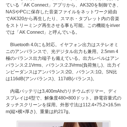
ている「AK Connect」アプリから、AK320を制御でき、
NASやPCに保存した音楽ファイルをネットワーク経由
でAK320から再生したり、スマホ・タブレット内の音楽
をストリーミング再生させる事も可能。この機能をiriver
では「AK Connect」と呼んでいる。
Bluetooth 4.0にも対応。イヤフォン出力はステレオミ
ニのアンバランスで、光デジタル出力も兼用。2.5mm 4
極のバランス出力端子も備えている。出力レベルはアン
バランス:2.1Vrms、バランス:2.3Vrms(負荷無し)、出力イ
ンピーダンスはアンバランス:2Ω、バランス:1Ω。SN比
は116dB(アンバランス)、117dB(バランス)。
内蔵バッテリは3,400mAhのリチウムポリマー。ディ
スプレイは4型で、解像度480×800ドット。静電容量式の
タッチスクリーンを採用。外形寸法は112.4×75.2×16.5m
m(縦×横×厚さ)、重量は約217g。