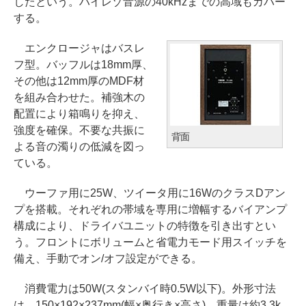
したという。ハイレゾ音源の40kHzまでの高域もカバー
する。
エンクロージャはバスレ
フ型。バッフルは18mm厚、
その他は12mm厚のMDF材
を組み合わせた。補強木の
配置により箱鳴りを抑え、
強度を確保。不要な共振に
背面
よる音の濁りの低減を図っ
ている。
ウーファ用に25W、ツイータ用に16WのクラスDアン
プを搭載。それぞれの帯域を専用に増幅するバイアンプ
構成により、ドライバユニットの特徴を引き出すとい
う。フロントにボリュームと省電力モード用スイッチを
備え、手動でオン/オフ設定ができる。
消費電力は50W(スタンバイ時0.5W以下)。外形寸法
は、150×192×237mm(幅×奥行き×高さ)、重量は約3.3k