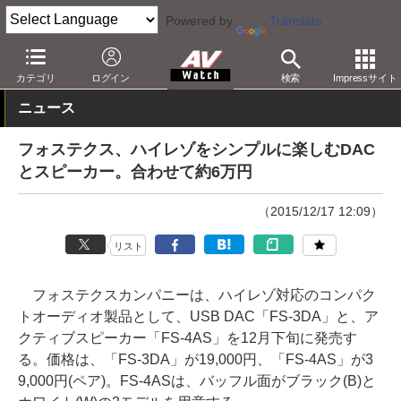
Powered by
Translate
AV Watch
製品
USB DAC
カテゴリ
ログイン
検索
Impressサイト
ニュース
フォステクス、ハイレゾをシンプルに楽しむDAC
とスピーカー。合わせて約6万円
（2015/12/17 12:09）
リスト
フォステクスカンパニーは、ハイレゾ対応のコンパク
トオーディオ製品として、USB DAC「FS-3DA」と、ア
クティブスピーカー「FS-4AS」を12月下旬に発売す
る。価格は、「FS-3DA」が19,000円、「FS-4AS」が3
9,000円(ペア)。FS-4ASは、バッフル面がブラック(B)と