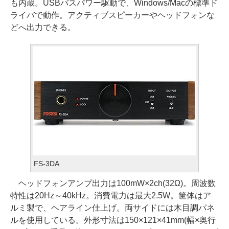
も内蔵。USBバスパワー駆動で、Windows/Macの標準ド
ライバで動作。アクティブスピーカーやヘッドフォンな
どへ出力できる。
FS-3DA
ヘッドフォンアンプ出力は100mW×2ch(32Ω)。周波数
特性は20Hz～40kHz。消費電力は最大2.5W。筐体はア
ルミ製で、ヘアライン仕上げ。両サイドには木目調パネ
ルを使用している。外形寸法は150×121×41mm(幅×奥行