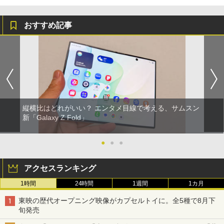
おすすめ記事
縦横比はどれがいい？ エンタメ目線で考える、サムスン
新「Galaxy Z Fold」
●
●
●
アクセスランキング
1時間
24時間
1週間
1カ月
東映の歴代オープニング映像がカプセルトイに。全5種で8月下
旬発売