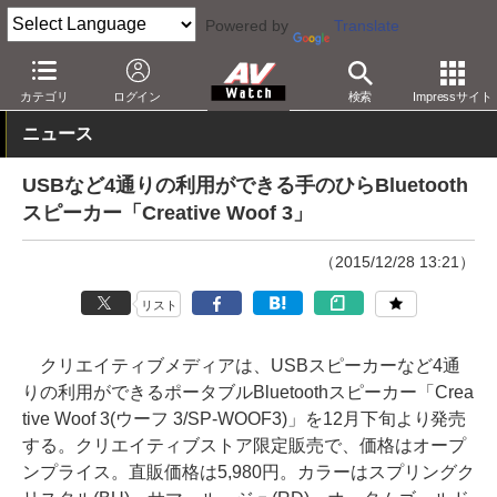
Powered by
Translate
AV Watch
製品
Bluetoothスピーカー
カテゴリ
ログイン
検索
Impressサイト
ニュース
USBなど4通りの利用ができる手のひらBluetooth
スピーカー「Creative Woof 3」
（2015/12/28 13:21）
リスト
クリエイティブメディアは、USBスピーカーなど4通
りの利用ができるポータブルBluetoothスピーカー「Crea
tive Woof 3(ウーフ 3/SP-WOOF3)」を12月下旬より発売
する。クリエイティブストア限定販売で、価格はオープ
ンプライス。直販価格は5,980円。カラーはスプリングク