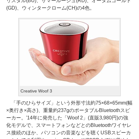
リスタル(BU)、サマールージュ(RD)、オータムゴールド
(GD)、ウィンタークローム(CH)の4色。
Creative Woof 3
「手のひらサイズ」という外形寸法約75×68×65mm(幅
×奥行き×高さ)、重量約237gのポータブルBluetoothスピ
ーカー。'14年に発売した「Woof 2」(直販3,980円)の強
化モデルで、スマートフォンなどとのBluetoothワイヤレ
ス接続のほか、パソコンの音楽などを聴くUSBスピーカ