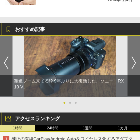
2014年6月4日
おすすめ記事
望遠ブーム来てる!? 9年ぶりに大復活した、ソニー「RX
10 V」
●
●
●
アクセスランキング
1時間
24時間
1週間
1カ月
純正の有線CarPlay/Android Autoをワイヤレス化するアダプタ