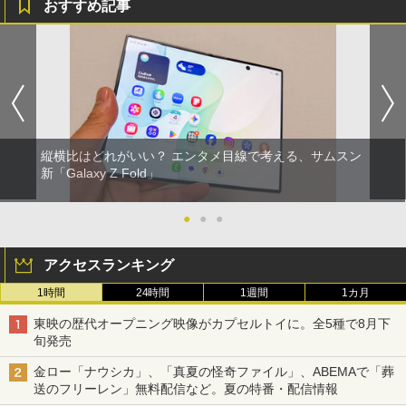
おすすめ記事
縦横比はどれがいい？ エンタメ目線で考える、サムスン
新「Galaxy Z Fold」
●
●
●
アクセスランキング
1時間
24時間
1週間
1カ月
東映の歴代オープニング映像がカプセルトイに。全5種で8月下
旬発売
金ロー「ナウシカ」、「真夏の怪奇ファイル」、ABEMAで「葬
送のフリーレン」無料配信など。夏の特番・配信情報