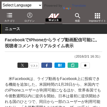
Powered by
Translate
AV Watch
製品
アプリ/ソフトウェア
カテゴリ
ログイン
検索
Impressサイト
ニュース
FacebookでiPhoneからライブ動画配信可能に。
視聴者コメントをリアルタイム表示
（2016/2/1 16:31）
リスト
米Facebookは、ライブ動画をFacebook上に投稿でき
る機能を追加した。米国時間の1月28日から、米国内で
のiPhoneユーザーが利用可能になるほか、世界各国でも
今後数週間以内に提供を開始。日本は最初に提供開始さ
れる国のひとつで、同日から一部のユーザーが利用可能