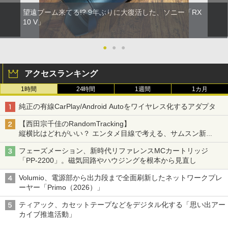
望遠ブーム来てる!? 9年ぶりに大復活した、ソニー「RX
10 V」
●
●
●
アクセスランキング
1時間
24時間
1週間
1カ月
純正の有線CarPlay/Android Autoをワイヤレス化するアダプタ
【西田宗千佳のRandomTracking】
縦横比はどれがいい？ エンタメ目線で考える、サムスン新
「Galaxy Z Fold」
フェーズメーション、新時代リファレンスMCカートリッジ
「PP-2200」。磁気回路やハウジングを根本から見直し
Volumio、電源部から出力段まで全面刷新したネットワークプレ
ーヤー「Primo（2026）」
ティアック、カセットテープなどをデジタル化する「思い出アー
カイブ推進活動」