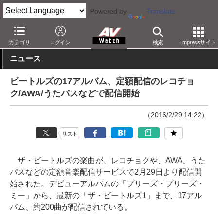
Powered by
Translate
AV Watch
コンテンツ・サービス
音楽配信
カテゴリ
ログイン
検索
Impressサイト
ニュース
ビートルズの17アルバム、定額配信のレコチョ
ク/AWA/うたパスなどで配信開始
（2016/2/29 14:22）
リスト
ザ・ビートルズの楽曲が、レコチョクや、AWA、うた
パスなどの定額音楽配信サービスで2月29日より配信開
始された。デビューアルバムの「プリーズ・プリーズ・
ミー」から、最新の「ザ・ビートルズ1」まで、17アル
バム、約200曲が配信されている。