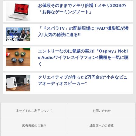
お値段そのままでメモリ倍増！メモリ32GBの
「お得なゲーミングノート」
「ドスパラTV」の配信現場に“PAD”撮影班が潜
入!人気の秘訣に迫る!!
エントリーなのに脅威の実力!「Osprey」Nobl
e Audioワイヤレスイヤフォン4機種を一気に聴
く
クリエイティブが作った2万円台の“小さなピュ
アオーディオスピーカー”
本サイトのご利用について
お問い合わせ
広告掲載のご案内
編集部へのご連絡