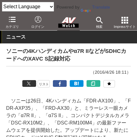
Powered by
Translate
AV Watch
製品
デジタルカメラ
カテゴリ
ログイン
検索
Impressサイト
ニュース
ソニーの4Kハンディカムやα7R IIなどがSDHCカ
ードへのXAVC S記録対応
（2016/4/26 18:11）
リスト
ソニーは26日、4Kハンディカム「FDR-AX100」、「F
DR-AXP35」、「FRD-AX30」と、ミラーレス一眼カメ
ラの「α7R II」、「α7S II」、コンパクトデジタルカメラ
「DSC-RX10M2」、「DSC-RM100M4」の最新ファー
ムウェアを提供開始した。アップデートにより、新たに