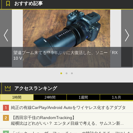
おすすめ記事
望遠ブーム来てる!? 9年ぶりに大復活した、ソニー「RX
10 V」
●
●
●
アクセスランキング
1時間
24時間
1週間
1カ月
純正の有線CarPlay/Android Autoをワイヤレス化するアダプタ
【西田宗千佳のRandomTracking】
縦横比はどれがいい？ エンタメ目線で考える、サムスン新
「Galaxy Z Fold」