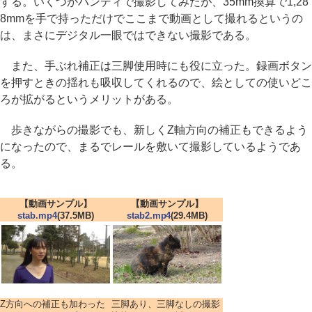
する。いくつかハンディで撮影してみたが、35mm換算で1,28
8mmを手で持っただけでここまで動画として撮れるというの
は、まさにデジタル一眼ではできない撮影である。
また、手ぶれ補正は三脚使用時にも役に立った。録画ボタン
を押すときの揺れも吸収してくれるので、絵としての使いどこ
ろが拡がるというメリットがある。
歩きながらの撮影でも、新しくZ軸方向の補正もできるよう
になったので、まるでレールを敷いて撮影しているようであ
る。
【動画サンプル】
【動画サンプル】
stab.mp4
(37.5MB)
stab2.mp4
(29.4MB)
Z方向への補正も加わった
三脚あり、三脚なしの撮影