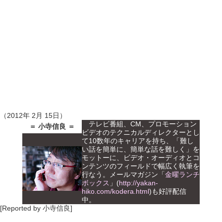
（2012年 2月 15日）
テレビ番組、CM、プロモーション
＝ 小寺信良 ＝
ビデオのテクニカルディレクターとし
て10数年のキャリアを持ち、「難し
い話を簡単に、簡単な話を難しく」を
モットーに、ビデオ・オーディオとコ
ンテンツのフィールドで幅広く執筆を
行なう。メールマガジン「
金曜ランチ
ボックス
」(
http://yakan-
hiko.com/kodera.html
)も好評配信
中。
[Reported by 小寺信良]