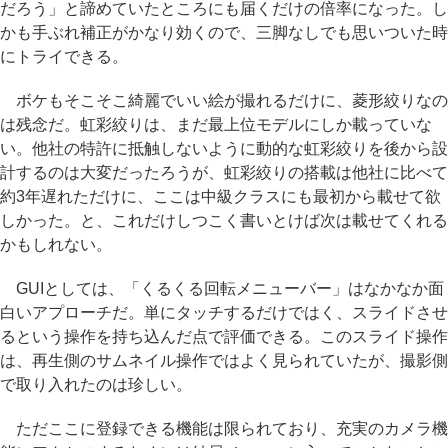
だろう」と諦めていたところにも届くだけの倍率になった。し
かも手ぶれ補正がかなり効くので、三脚なしでも思いついた時
にトライできる。
ボケもそこそこ綺麗でいい絵が撮れるだけに、菱形絞りなの
は残念だ。虹彩絞りは、まだ最上位モデルにしか載っていな
い。他社の特許に抵触しないように動的な虹彩絞りを後から設
計するのは大変だったろうが、虹彩絞りの搭載は他社に比べて
約3年遅れただけに、ここは中級クラスにも最初から載せて欲
しかった。と、これだけしつこく書いとけば次は載せてくれる
かもしれない。
GUIとしては、「くるくる回転メニューバー」はなかなか面
白いアプローチだ。単にタッチするだけではく、スライドさせ
るという操作を持ち込んだ点で評価できる。このスライド操作
は、再生側のサムネイル操作ではよく見られていたが、撮影側
で取り入れたのは珍しい。
ただここに登録できる機能は限られており、充実のカメラ機