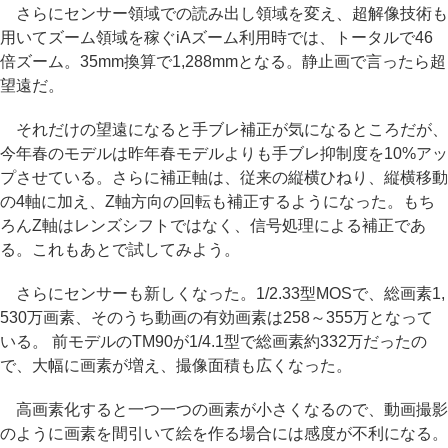
さらにセンサー領域での読み出し領域を変え、超解像技術も
用いてズーム領域を稼ぐiAズーム利用時では、トータルで46
倍ズーム。35mm換算で1,288mmとなる。静止画で言ったら超
望遠だ。
それだけの望遠になると手ブレ補正が気になるところだが、
今年春のモデルは昨年春モデルよりも手ブレ抑制度を10%アッ
プさせている。さらに補正軸は、従来の縦横ひねり、縦横移動
の4軸に加え、Z軸方向の回転も補正するようになった。もち
ろんZ軸はレンズシフトではなく、信号処理による補正であ
る。これもあとで試してみよう。
さらにセンサーも新しくなった。1/2.33型MOSで、総画素1,
530万画素、そのうち動画の有効画素は258～355万となって
いる。 前モデルのTM90が1/4.1型で総画素約332万だったの
で、大幅に画素が増え、撮像面積も広くなった。
高画素化すると一つ一つの画素が小さくなるので、動画撮影
のように画素を間引いて絵を作る場合には感度が不利になる。