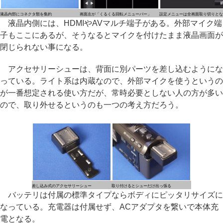
液晶内部にコネクタ類を集約
画面左が「くるくる回転メニューバー」
設定メニューは全画面取り切りとな
液晶内側には、HDMIやAVマルチ端子がある。外部マイク端
子もここにあるが、そうなるとマイクを付けたまま液晶画面が
閉じられない事になる。
アクセサリーシューは、背面に別パーツを差し込むようにな
っている。ライト系は内蔵なので、外部マイクを使うというの
が一番想定される使い方だが、常時必要としない人の方が多い
ので、取り外せるというのも一つの考え方だろう。
差し込み式のアクセサリーシュー
取り付けるとシューだけ出っ張る
バッテリは付属の標準タイプならボディにピッタリサイズに
なっている。充電器は付属せず、ACアダプタを繋いで本体充
電となる。