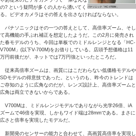
の? という疑問が多くの人から湧いてく
パナソニック「HC-V700M」
る。ビデオカメラはその答えを出さなければならない。
パナソニックはその一つの答えとして、高倍率ズーム、そし
て高機能の手ぶれ補正を想定したようだ。この2月に発売され
た春モデルのうち、今回は単板でのミドルレンジとなる「HC-
V700M」(以下V-700M)をお借りしている。店頭予想価格は11
万円前後だが、ネットでは7万円強といったところだ。
従来高倍率ズームは、画質にはこだわらない低価格モデルや
SDモデルの得意技であった。というのも、昨今のトレンドは
ご存知のように広角なのだが、レンズ設計上、高倍率ズームと
広角は両立できないからである。
V700Mは、ミドルレンジモデルでありながら光学26倍、iA
ズームで46倍を実現、しかもワイド端は28mmである。まさに
広さと倍率を実現したモデルだ。
新開発のセンサーの能力と合わせて、高画質高倍率を実現し