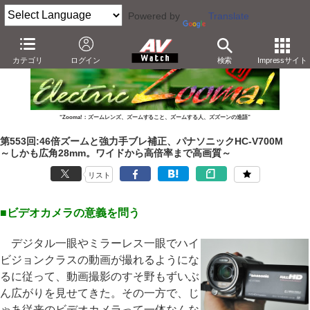
Powered by
Translate
カテゴリ
ログイン
検索
Impressサイト
“Zooma!：ズームレンズ、ズームすること、ズームする人、ズズーンの造語”
第553回:46倍ズームと強力手ブレ補正、パナソニックHC-V700M
～しかも広角28mm。ワイドから高倍率まで高画質～
リスト
■ビデオカメラの意義を問う
デジタル一眼やミラーレス一眼でハイ
ビジョンクラスの動画が撮れるようにな
るに従って、動画撮影のすそ野もずいぶ
ん広がりを見せてきた。その一方で、じ
ゃあ従来のビデオカメラって一体なんな