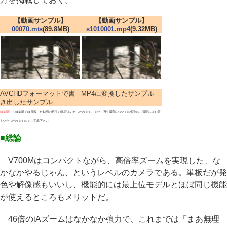
【動画サンプル】
【動画サンプル】
00070.mts
(89.8MB)
s1010001.mp4
(9.32MB)
AVCHDフォーマットで書
MP4に変換したサンプル
き出したサンプル
編集部注：
編集部では掲載した動画の再生の保証はいたしかねます。また、再生環境についての個別のご質問にはお答
えいたしかねますのでご了承下さい
■総論
V700Mはコンパクトながら、高倍率ズームを実現した、な
かなかやるじゃん、というレベルのカメラである。単板だが発
色や解像感もいいし、機能的には最上位モデルとほぼ同じ機能
が使えるところもメリットだ。
46倍のiAズームはなかなか強力で、これまでは「まあ無理