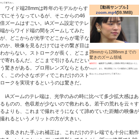
でご了承下さい。
【動画サンプル】
ワイド端28mmは昨年のモデルからす
zoom.mp4
(59.9MB)
でにそうなっているが、そこからの46
倍ズームはすごい。iAズーム設定でテレ
端からワイド端の間をズームしてみた
が、どこからが光学でどこからが電子な
のか、映像を見るだけではその繋ぎ目は
28mmから1288mmまでの
わからない。ストロークが長く、どこま
驚きのズーム領域
で寄れるんだ、どこまで引けるんだとい
編集部注：
編集部では掲載した動画の再生の保証はいたし
う驚きがある。プロ用レンズならともか
かねます。また、再生環境についての個別のご質問にはお
く、この小さなボディでこれだけのスト
答えいたしかねますのでご了承下さい
ロークを実現するというのは驚きだ。
iAズームのテレ端は、光学のみの時に比べて多少拡大感はあ
るものの、色収差が少ないので救われる。若干の荒れを云々す
るよりも、これまで撮れそうになくて諦めていた距離の映像が
撮れるというメリットの方が大きい。
改良された手ぶれ補正は、これだけのテレ端でも十分に動作