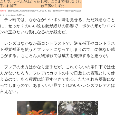
ことで、レベルが上がった
比較。ここまで揺れなけれ
手ぶれ補正
ば三脚いらずだ
編集部注：
編集部では掲載した動画の再生の保証はいたしかねます。また、再生環境についての個別のご質問にはお答
えいたしかねますのでご了承下さい
テレ端では、なかなかいいボケ味を見せる。ただ残念なこと
に、せっかくのいい絵も菱形絞りの影響で、ボケの形がソロバ
ンの玉みたいな形になるのが残念だ。
レンズはなかなか高コントラストで、逆光補正やコントラス
ト視覚補正を使うとフラットになってしまうので、勿体ない感
じがする。もちろん人物撮影では威力を発揮すると思うが。
フレアの出方はかなり派手だが、これぐらいの条件下では仕
方がないだろう。フレアはカットの中で日差しの表現として使
えるので、ある程度は許容すべきである。ただそれも菱形にな
ってしまうので、あまりいい見てくれのいいレンズフレアとは
言えない。