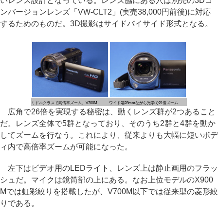
いレンズ設計となっている。レンズ脇にある穴は別売の3Dコ
ンバージョンレンズ「VW-CLT2」(実売38,000円前後)に対応
するためのものだ。3D撮影はサイドバイサイド形式となる。
ミドルクラスで高倍率ズーム、V700M
ワイド端28mmながら光学で21倍ズーム
広角で26倍を実現する秘密は、動くレンズ群が2つあること
だ。レンズ全体で5群となっており、そのうち2群と4群を動か
してズームを行なう。これにより、従来よりも大幅に短いボデ
ィ内で高倍率ズームが可能になった。
左下はビデオ用のLEDライト、レンズ上は静止画用のフラッ
シュだ。マイクは鏡筒部の上にある。なお上位モデルのX900
Mでは虹彩絞りを搭載したが、V700M以下では従来型の菱形絞
りである。