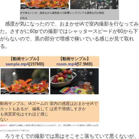
ボケ味もいいが、残念ながら菱形絞りの影響
レンズフレアも菱形なのが残念
が出る
感度が気になったので、おまかせiAで室内撮影を行なってみ
た。さすがに60pでの撮影ではシャッタースピードが60から下
がらないので、黒の部分で増感で稼いでいる感じが見て取れ
る。
【動画サンプル】
【動画サンプル】
sample.mp4
(197MB)
room.mp4
(57.9MB)
動画サンプル。iAズームの
室内の感度はおまかせiAで
カットもあるが、編集して
は若干増感しすぎか
も画質変化はそれほど感じ
ない
編集部注：
編集部では掲載した動画の再生の保証はいたしかねます。また、再生環境についての個別のご質問にはお答
えいたしかねますのでご了承下さい
ろうそくでの撮影では黒はそこそこ落ちていて悪くないが、