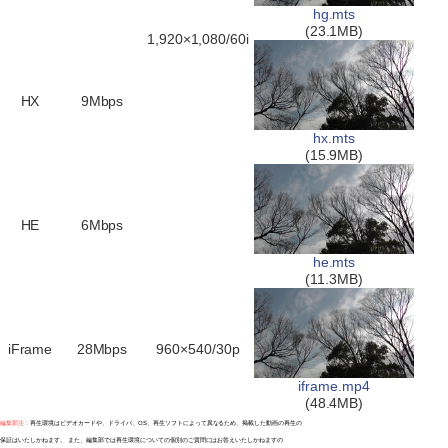
hg.mts
(23.1MB)
1,920×1,080/60i
HX
9Mbps
hx.mts
(15.9MB)
HE
6Mbps
he.mts
(11.3MB)
iFrame
28Mbps
960×540/30p
iframe.mp4
(48.4MB)
編集部注：
再生環境はビデオカードや、ドライバ、OS、再生ソフトによって異なるため、掲載した動画の再生の
保証はいたしかねます。 また、編集部では再生環境についての個別のご質問にはお答えいたしかねますの