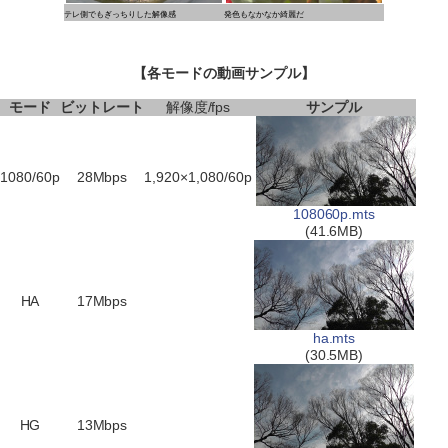
テレ側でもぎっちりした解像感
発色もなかなか綺麗だ
【各モードの動画サンプル】
モード
ビットレート
解像度/fps
サンプル
1080/60p
28Mbps
1,920×1,080/60p
108060p.mts
(41.6MB)
HA
17Mbps
ha.mts
(30.5MB)
HG
13Mbps