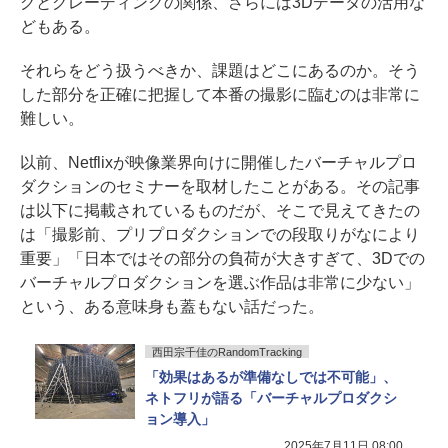
グとグレーディングの関係、さらには3Dデータの活用な
どもある。
それらをどう扱うべきか、課題はどこにあるのか。そう
した部分を正確に把握して本番の撮影に臨むのは非常に
難しい。
以前、Netflixが映像業界向けに開催したバーチャルプロ
ダクションのセミナーを取材したことがある。その記事
は以下に掲載されているものだが、そこで見えてきたの
は「撮影前、プリプロダクションでの段取りがなにより
重要」「日本ではその部分の負荷が大きすぎて、3Dでの
バーチャルプロダクションを選ぶ作品は非常に少ない」
という、ある意味身も蓋もない話だった。
西田宗千佳のRandomTracking
「効果はあるが準備なしでは不可能」、
ネトフリが語る「バーチャルプロダクシ
ョン導入」
2025年7月11日 08:00