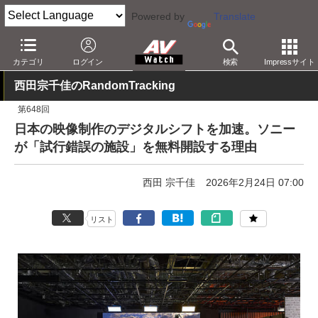
Powered by
Translate
AV Watch
動向
技術・デバイス
映像技術
カテゴリ
ログイン
検索
Impressサイト
西田宗千佳のRandomTracking
第648回
日本の映像制作のデジタルシフトを加速。ソニー
が「試行錯誤の施設」を無料開設する理由
西田 宗千佳
2026年2月24日 07:00
リスト