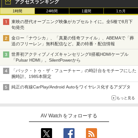
アクセスランキング
1時間
24時間
1週間
1カ月
東映の歴代オープニング映像がカプセルトイに。全5種で8月下
旬発売
金ロー「ナウシカ」、「真夏の怪奇ファイル」、ABEMAで「葬
送のフリーレン」無料配信など。夏の特番・配信情報
世界初アクティブノイズキャンセリングII搭載HDMIケーブル
「Pulsar HDMI」。SilentPowerから
「バック・トゥ・ザ・フューチャー」の時計台をモチーフにした
腕時計。1985本限定
純正の有線CarPlay/Android Autoをワイヤレス化するアダプタ
もっと見る
AV Watch をフォローする