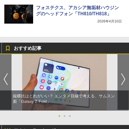
フォステクス、アカシア無垢材ハウジン
グのヘッドフォン「TH810/TH818」
2026年4月10日
おすすめ記事
縦横比はどれがいい？ エンタメ目線で考える、サムスン
新「Galaxy Z Fold」
●
●
●