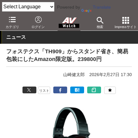
Powered by
Translate
AV Watch
製品
ヘッドフォン
その他
カテゴリ
ログイン
検索
Impressサイト
ニュース
フォステクス「TH909」からスタンド省き、簡易
包装にしたAmazon限定版。239800円
山崎健太郎
2026年2月27日 17:30
リスト