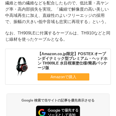
繊維と他の繊維などを配合したもので、低比重・高ヤン
グ率・高内部損失を実現。「繊細で解像度の高い美しい
中高域再生に加え、直線性のよいフリーエッジの採用
で、振幅の大きい低中音域も忠実に再現する」という。
なお、TH909LEに付属するケーブルは、TH910などと同
じ線材を使ったケーブルとなる。
【Amazon.co.jp限定】FOSTEX オープ
ンダイナミック型プレミアム・ヘッドホ
ン TH909LE 水目桜漆塗仕様/簡易パッケ
ージ版
Google 検索で当サイトの記事を優先表示させる