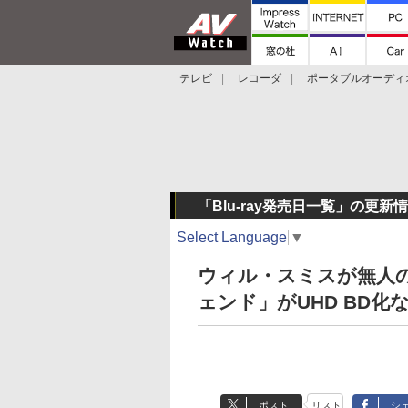
テレビ
レコーダ
ポータブルオーディ
スマートスピーカー
デジカメ
プロジ
「Blu-ray発売日一覧」の更新
Select Language
▼
ウィル・スミスが無人
ェンド」がUHD BD化
ポスト
リスト
シ