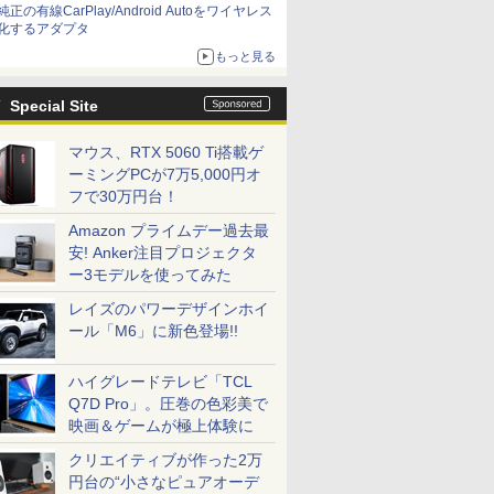
純正の有線CarPlay/Android Autoをワイヤレス
化するアダプタ
もっと見る
Special Site
マウス、RTX 5060 Ti搭載ゲ
ーミングPCが7万5,000円オ
フで30万円台！
Amazon プライムデー過去最
安! Anker注目プロジェクタ
ー3モデルを使ってみた
レイズのパワーデザインホイ
ール「M6」に新色登場!!
ハイグレードテレビ「TCL
Q7D Pro」。圧巻の色彩美で
映画＆ゲームが極上体験に
クリエイティブが作った2万
円台の“小さなピュアオーデ