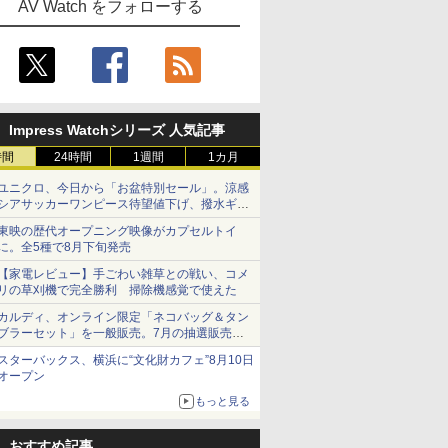
AV Watch をフォローする
Impress Watchシリーズ 人気記事
時間
24時間
1週間
1カ月
ユニクロ、今日から「お盆特別セール」。涼感
シアサッカーワンピース待望値下げ、撥水ギア
ショーツは1990円に
東映の歴代オープニング映像がカプセルトイ
に。全5種で8月下旬発売
【家電レビュー】手ごわい雑草との戦い、コメ
リの草刈機で完全勝利 掃除機感覚で使えた
カルディ、オンライン限定「ネコバッグ＆タン
ブラーセット」を一般販売。7月の抽選販売の
当選無効分
スターバックス、横浜に“文化財カフェ”8月10日
オープン
もっと見る
おすすめ記事