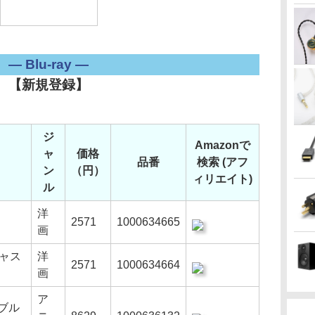
― Blu-ray ―
【新規登録】
ジ
Amazonで
ャ
価格
品番
検索 (アフ
ン
（円）
ィリエイト)
ル
洋
2571
1000634665
画
ジャス
洋
2571
1000634664
画
ア
 ブル