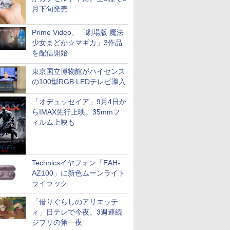
月下旬発売
Prime Video、「劇場版 魔法
少女まどか☆マギカ」3作品
を配信開始
東京国立博物館がハイセンス
の100型RGB LEDテレビ導入
「オデュッセイア」9月4日か
らIMAX先行上映。35mmフ
ィルム上映も
Technicsイヤフォン「EAH-
AZ100」に新色ムーンライト
ライラック
「借りぐらしのアリエッテ
ィ」日テレで今夜。3週連続
ジブリの第一夜