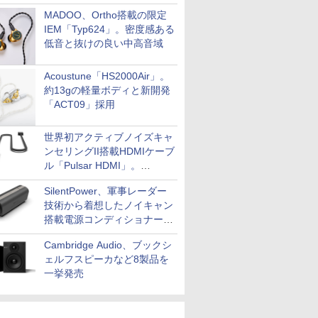
MADOO、Ortho搭載の限定
IEM「Typ624」。密度感ある
低音と抜けの良い中高音域
Acoustune「HS2000Air」。
約13gの軽量ボディと新開発
「ACT09」採用
世界初アクティブノイズキャ
ンセリングII搭載HDMIケーブ
ル「Pulsar HDMI」。
SilentPowerから
SilentPower、軍事レーダー
技術から着想したノイキャン
搭載電源コンディショナー
「AC iPurifier2」
Cambridge Audio、ブックシ
ェルフスピーカなど8製品を
一挙発売