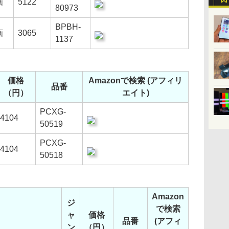
画
5122
80973
BPBH-
画
3065
1137
価格
Amazonで検索 (アフィリ
品番
（円）
エイト)
PCXG-
4104
50519
PCXG-
4104
50518
Amazon
ジ
で検索
ャ
価格
品番
(アフィ
ン
（円）