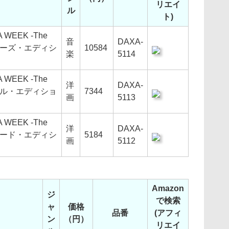
リエイ
ル
ト)
WEEK -The
音
DAXA-
コレクターズ・エディシ
10584
楽
5114
WEEK -The
洋
DAXA-
スペシャル・エディショ
7344
画
5113
WEEK -The
洋
DAXA-
スタンダード・エディシ
5184
画
5112
Amazon
ジ
で検索
ャ
価格
品番
(アフィ
ン
（円）
リエイ