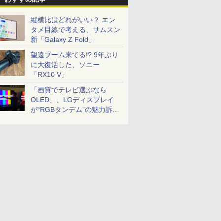
縦横比はどれがいい？ エン
タメ目線で考える、サムスン
新「Galaxy Z Fold」
望遠ブーム来てる!? 9年ぶり
に大復活した、ソニー
「RX10 V」
「画質でテレビ選ぶなら
OLED」、LGディスプレイ
が“RGBタンデム”の魅力訴
求。液晶とのガチ比較も