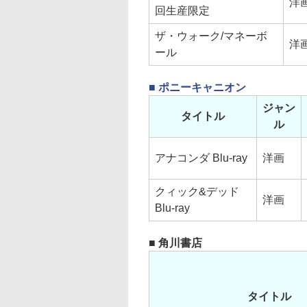
洋
回生産限定
ザ・ウォーク/マネーボ
洋
ール
■ ポニーキャニオン
ジャン
タイトル
ル
アナコンダ Blu-ray
洋画
クィック&デッド
洋画
Blu-ray
■ 角川書店
タイトル