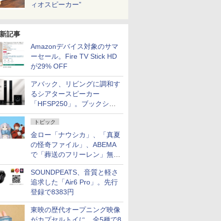
ィオスピーカー”
新記事
Amazonデバイス対象のサマ
ーセール。Fire TV Stick HD
が29% OFF
アバック、リビングに調和す
るシアタースピーカー
「HFSP250」。ブックシェ
ルフはペア3万円以下
トピック
金ロー「ナウシカ」、「真夏
の怪奇ファイル」、ABEMA
で「葬送のフリーレン」無料
配信など。夏の特番・配信情
SOUNDPEATS、音質と軽さ
報
追求した「Air6 Pro」。先行
登録で8383円
東映の歴代オープニング映像
がカプセルトイに。全5種で8