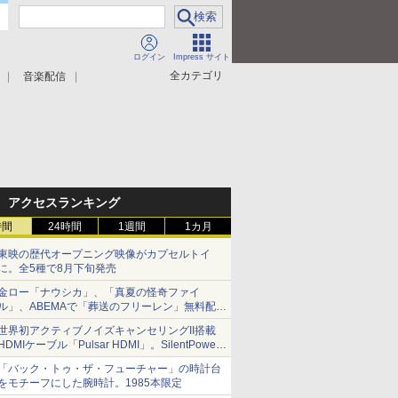
ログイン
Impress サイト
全カテゴリ
音楽配信
アクセスランキング
時間
24時間
1週間
1カ月
東映の歴代オープニング映像がカプセルトイ
に。全5種で8月下旬発売
金ロー「ナウシカ」、「真夏の怪奇ファイ
ル」、ABEMAで「葬送のフリーレン」無料配信
など。夏の特番・配信情報
世界初アクティブノイズキャンセリングII搭載
HDMIケーブル「Pulsar HDMI」。SilentPower
から
「バック・トゥ・ザ・フューチャー」の時計台
をモチーフにした腕時計。1985本限定