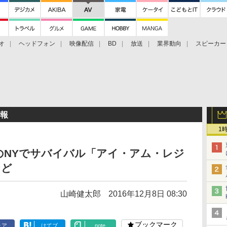
オ
ヘッドフォン
映像配信
BD
放送
業界動向
スピーカー
ェクタ
PS4
BDプレーヤー
映像配信
BD
情報
1
のNYでサバイバル「アイ・アム・レジ
など
山崎健太郎
2016年12月8日 08:30
ブックマーク
ェア
はてブ
note