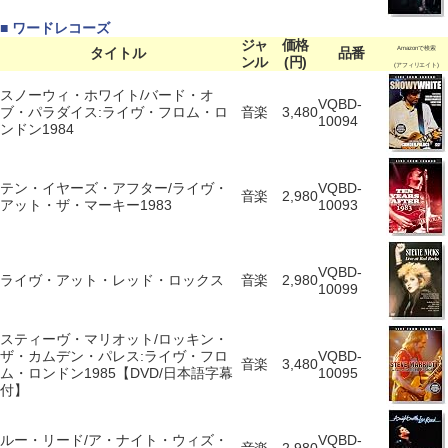
■ ワードレコーズ
ジャ
価格
タイトル
品番
Amazonで検索
ンル
(円)
(アフィリエイト)
スノーウィ・ホワイト/バード・オ
VQBD-
ブ・パラダイス:ライヴ・フロム・ロ
音楽
3,480
10094
ンドン1984
テン・イヤーズ・アフター/ライヴ・
VQBD-
音楽
2,980
アット・ザ・マーキー1983
10093
VQBD-
ライヴ・アット・レッド・ロックス
音楽
2,980
10099
スティーヴ・マリオット/ロッキン・
ザ・カムデン・パレス:ライヴ・フロ
VQBD-
音楽
3,480
ム・ロンドン1985【DVD/日本語字幕
10095
付】
ルー・リード/ア・ナイト・ウィズ・
VQBD-