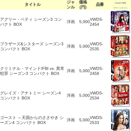
ジャ
価格
タイトル
品番
Amazonで検索
ンル
(円)
(アフィリエイト)
アグリー・ベティ シーズン3 コン
VWDS-
洋画
5,000
パクト BOX
2454
ブラザーズ&シスターズ シーズン3
VWDS-
洋画
5,000
コンパクト BOX
2535
クリミナル・マインド/FBI vs. 異常
VWDS-
洋画
5,000
犯罪 シーズン3 コンパクト BOX
2458
グレイズ・アナトミー シーズン4
VWDS-
洋画
5,000
コンパクト BOX
2534
ゴースト ～天国からのささやき シ
VWDS-
洋画
5,000
ーズン4 コンパクト BOX
2533