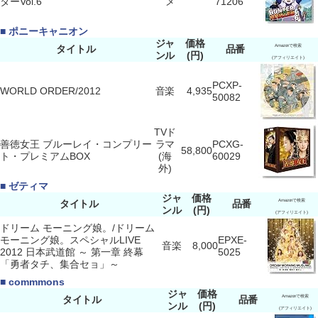
ターVol.6
メ
71206
■ ポニーキャニオン
ジャ
価格
タイトル
品番
Amazonで検索
ンル
(円)
(アフィリエイト)
PCXP-
WORLD ORDER/2012
音楽
4,935
50082
TVド
善徳女王 ブルーレイ・コンプリー
ラマ
PCXG-
58,800
ト・プレミアムBOX
(海
60029
外)
■ ゼティマ
ジャ
価格
タイトル
品番
Amazonで検索
ンル
(円)
(アフィリエイト)
ドリーム モーニング娘。/ドリーム
モーニング娘。スペシャルLIVE
EPXE-
音楽
8,000
2012 日本武道館 ～ 第一章 終幕
5025
「勇者タチ、集合セョ」～
■ commmons
ジャ
価格
タイトル
品番
Amazonで検索
ンル
(円)
(アフィリエイト)