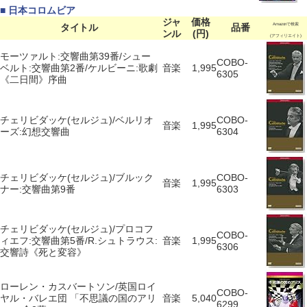
■ 日本コロムビア
ジャ
価格
タイトル
品番
Amazonで検索
ンル
(円)
(アフィリエイト)
モーツァルト:交響曲第39番/シュー
COBO-
ベルト:交響曲第2番/ケルビーニ:歌劇
音楽
1,995
6305
《二日間》序曲
チェリビダッケ(セルジュ)/ベルリオ
COBO-
音楽
1,995
ーズ:幻想交響曲
6304
チェリビダッケ(セルジュ)/ブルック
COBO-
音楽
1,995
ナー:交響曲第9番
6303
チェリビダッケ(セルジュ)/プロコフ
COBO-
ィエフ:交響曲第5番/R.シュトラウス:
音楽
1,995
6306
交響詩《死と変容》
ローレン・カスバートソン/英国ロイ
COBO-
ヤル・バレエ団 「不思議の国のアリ
音楽
5,040
6299