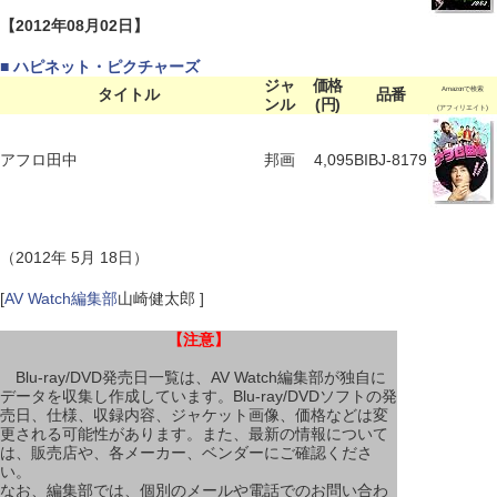
【2012年08月02日】
■ ハピネット・ピクチャーズ
ジャ
価格
タイトル
品番
Amazonで検索
ンル
(円)
(アフィリエイト)
アフロ田中
邦画
4,095
BIBJ-8179
（2012年 5月 18日）
[
AV Watch編集部
山崎健太郎 ]
【注意】
Blu-ray/DVD発売日一覧は、AV Watch編集部が独自に
データを収集し作成しています。Blu-ray/DVDソフトの発
売日、仕様、収録内容、ジャケット画像、価格などは変
更される可能性があります。また、最新の情報について
は、販売店や、各メーカー、ベンダーにご確認くださ
い。
なお、編集部では、個別のメールや電話でのお問い合わ