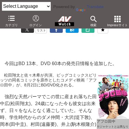
Powered by
Translate
「Blu-ray/DVD発売日一覧」5月17日の更新情報
カテゴリ
ログイン
検索
Impressサイト
リスト
今回はBD 13本、DVD 60本の発売日情報を追加した。
松田翔太と佐々木希が共演、ビッグコミックスピリ
ッツの同名コミックを原作としたコメディ映画「アフ
ロ田中」が、8月2日にBD/DVD化される。
強烈な天然パーマでこの世に産まれ落ちた田
中広(松田翔太)。24歳になった今も彼女は出来
ず、日々をなんとなく過ごしていた。そんな
時、学生時代からのダメ仲間・大沢(堤下敦)、
アフロ田中
岡本(田中圭)、村田(遠藤要)、井上(駒木根隆介)
※ジャケットとは異なり