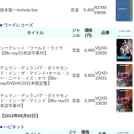
RZXM-
坂本龍一/schola live
音楽
5,460
59096
■ ワードレコーズ
ジャ
価格
タイトル
品番
Amazonで検索
ンル
(円)
(アフィリエイト)
シークレット・ワールド・ライヴ
VQXD-
音楽
4,980
【Blu-ray/日本語字幕付】
10035
デュラン・デュラン/ア・ダイヤモン
ド・イン・ザ・マインド+オール・ユ
VQXD-
音楽
9,800
ー・ニード・イズ・ナウ【Blu-
10031
ray/DVD/4CD/日本限定盤】
デュラン・デュラン/ア・ダイヤモン
VQXD-
ド・イン・ザ・マインド【Blu-ray/日
音楽
4,980
10030
本語字幕付】
【2012年08月02日】
■ ハピネット
ジャ
価格
Amazonで検索