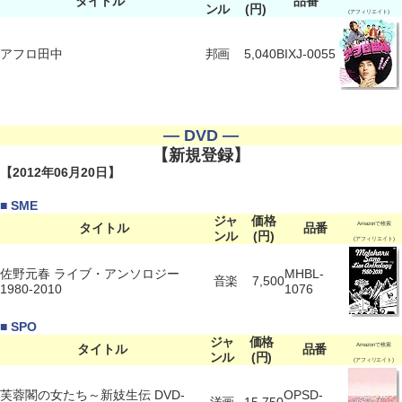
タイトル
品番
ンル
(円)
(アフィリエイト)
アフロ田中
邦画
5,040
BIXJ-0055
― DVD ―
【新規登録】
【2012年06月20日】
■ SME
ジャ
価格
タイトル
品番
Amazonで検索
ンル
(円)
(アフィリエイト)
佐野元春 ライブ・アンソロジー
MHBL-
音楽
7,500
1980-2010
1076
■ SPO
ジャ
価格
タイトル
品番
Amazonで検索
ンル
(円)
(アフィリエイト)
芙蓉閣の女たち～新妓生伝 DVD-
OPSD-