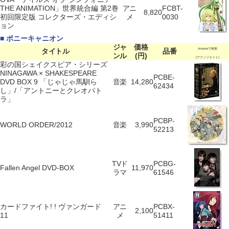
THE ANIMATION」世界統合編 第2巻
アニ
FCBT-
8,820
初回限定版 コレクターズ・エディシ
メ
0030
ョン
■ ポニーキャニオン
ジャ
価格
タイトル
品番
Amazonで検索
ンル
(円)
(アフィリエイト)
彩の国シェイクスピア・シリーズ
NINAGAWA × SHAKESPEARE
PCBE-
DVD BOX 9 「じゃじゃ馬馴ら
音楽
14,280
62434
し」/「アントニーとクレオパト
ラ」
PCBP-
WORLD ORDER/2012
音楽
3,990
52213
TVド
PCBG-
Fallen Angel DVD-BOX
11,970
ラマ
61546
カードファイト! ! ヴァンガード
アニ
PCBX-
2,100
11
メ
51411