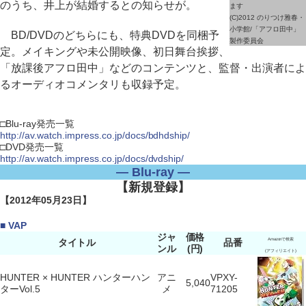
のうち、井上が結婚するとの知らせが。
ます
(C)2012 のりつけ雅春・
小学館/「アフロ田中」
BD/DVDのどちらにも、特典DVDを同梱予
製作委員会
定。メイキングや未公開映像、初日舞台挨拶、
「放課後アフロ田中」などのコンテンツと、監督・出演者によ
るオーディオコメンタリも収録予定。
□Blu-ray発売一覧
http://av.watch.impress.co.jp/docs/bdhdship/
□DVD発売一覧
http://av.watch.impress.co.jp/docs/dvdship/
― Blu-ray ―
【新規登録】
【2012年05月23日】
■ VAP
ジャ
価格
タイトル
品番
Amazonで検索
ンル
(円)
(アフィリエイト)
HUNTER × HUNTER ハンターハン
アニ
VPXY-
5,040
ターVol.5
メ
71205