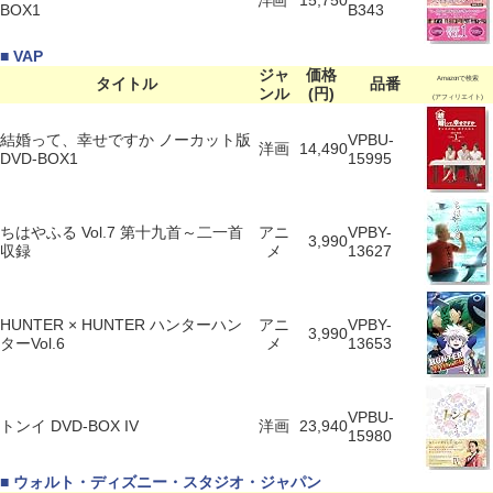
洋画
15,750
BOX1
B343
■ VAP
ジャ
価格
タイトル
品番
Amazonで検索
ンル
(円)
(アフィリエイト)
結婚って、幸せですか ノーカット版
VPBU-
洋画
14,490
DVD-BOX1
15995
ちはやふる Vol.7 第十九首～二一首
アニ
VPBY-
3,990
収録
メ
13627
HUNTER × HUNTER ハンターハン
アニ
VPBY-
3,990
ターVol.6
メ
13653
VPBU-
トンイ DVD-BOX IV
洋画
23,940
15980
■ ウォルト・ディズニー・スタジオ・ジャパン