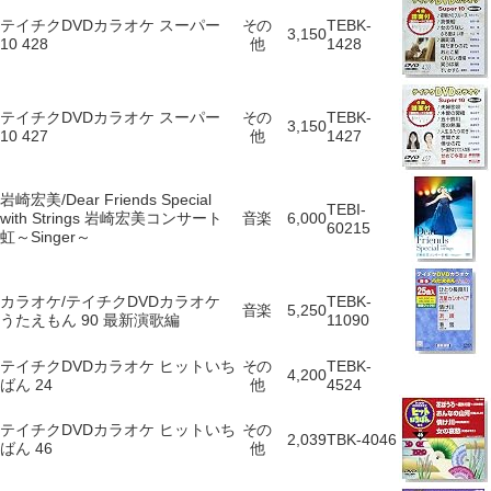
テイチクDVDカラオケ スーパー
その
TEBK-
3,150
10 428
他
1428
テイチクDVDカラオケ スーパー
その
TEBK-
3,150
10 427
他
1427
岩崎宏美/Dear Friends Special
TEBI-
with Strings 岩崎宏美コンサート
音楽
6,000
60215
虹～Singer～
カラオケ/テイチクDVDカラオケ
TEBK-
音楽
5,250
うたえもん 90 最新演歌編
11090
テイチクDVDカラオケ ヒットいち
その
TEBK-
4,200
ばん 24
他
4524
テイチクDVDカラオケ ヒットいち
その
2,039
TBK-4046
ばん 46
他