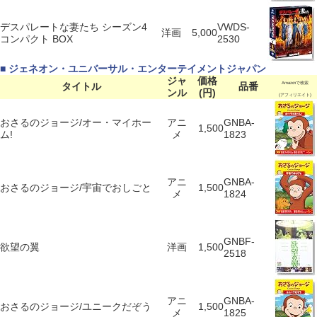
デスパレートな妻たち シーズン4
VWDS-
洋画
5,000
コンパクト BOX
2530
■ ジェネオン・ユニバーサル・エンターテイメントジャパン
ジャ
価格
タイトル
品番
Amazonで検索
ンル
(円)
(アフィリエイト)
おさるのジョージ/オー・マイホー
アニ
GNBA-
1,500
ム!
メ
1823
アニ
GNBA-
おさるのジョージ/宇宙でおしごと
1,500
メ
1824
GNBF-
欲望の翼
洋画
1,500
2518
アニ
GNBA-
おさるのジョージ/ユニークだぞう
1,500
メ
1825