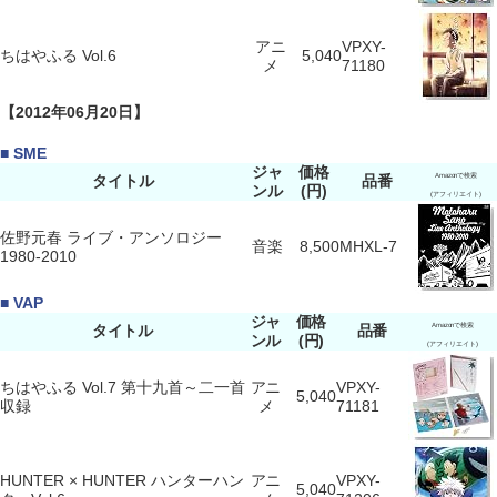
アニ
VPXY-
ちはやふる Vol.6
5,040
メ
71180
【2012年06月20日】
■ SME
ジャ
価格
タイトル
品番
Amazonで検索
ンル
(円)
(アフィリエイト)
佐野元春 ライブ・アンソロジー
音楽
8,500
MHXL-7
1980-2010
■ VAP
ジャ
価格
タイトル
品番
Amazonで検索
ンル
(円)
(アフィリエイト)
ちはやふる Vol.7 第十九首～二一首
アニ
VPXY-
5,040
収録
メ
71181
HUNTER × HUNTER ハンターハン
アニ
VPXY-
5,040