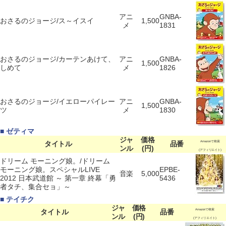
アニ
GNBA-
おさるのジョージ/ス～イスイ
1,500
メ
1831
おさるのジョージ/カーテンあけて、
アニ
GNBA-
1,500
しめて
メ
1826
おさるのジョージ/イエローパイレー
アニ
GNBA-
1,500
ツ
メ
1830
■ ゼティマ
ジャ
価格
タイトル
品番
Amazonで検索
ンル
(円)
(アフィリエイト)
ドリーム モーニング娘。/ドリーム
モーニング娘。スペシャルLIVE
EPBE-
音楽
5,000
2012 日本武道館 ～ 第一章 終幕「勇
5436
者タチ、集合セョ」～
■ テイチク
ジャ
価格
タイトル
品番
Amazonで検索
ンル
(円)
(アフィリエイト)