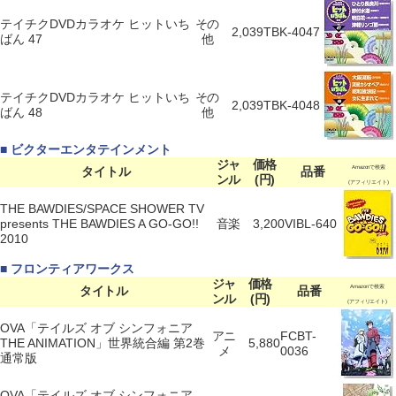
テイチクDVDカラオケ ヒットいち
その
2,039
TBK-4047
ばん 47
他
テイチクDVDカラオケ ヒットいち
その
2,039
TBK-4048
ばん 48
他
■ ビクターエンタテインメント
ジャ
価格
タイトル
品番
Amazonで検索
ンル
(円)
(アフィリエイト)
THE BAWDIES/SPACE SHOWER TV
presents THE BAWDIES A GO-GO!!
音楽
3,200
VIBL-640
2010
■ フロンティアワークス
ジャ
価格
タイトル
品番
Amazonで検索
ンル
(円)
(アフィリエイト)
OVA「テイルズ オブ シンフォニア
アニ
FCBT-
THE ANIMATION」世界統合編 第2巻
5,880
メ
0036
通常版
OVA「テイルズ オブ シンフォニア