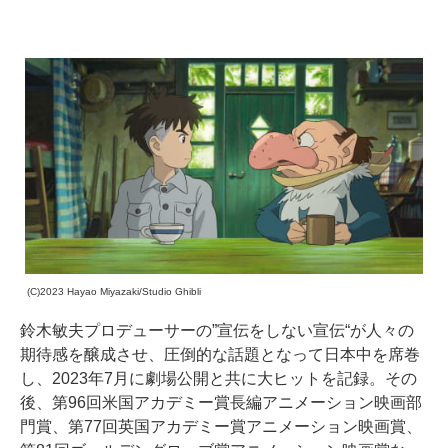
(C)2023 Hayao Miyazaki/Studio Ghibli
鈴木敏夫プロデューサーの”宣伝をしない宣伝“が人々の
期待感を醸成させ、圧倒的な話題となって日本中を席巻
し、2023年7月に劇場公開と共に大ヒットを記録。その
後、第96回米国アカデミー賞長編アニメーション映画部
門賞、第77回英国アカデミー賞アニメーション映画賞、