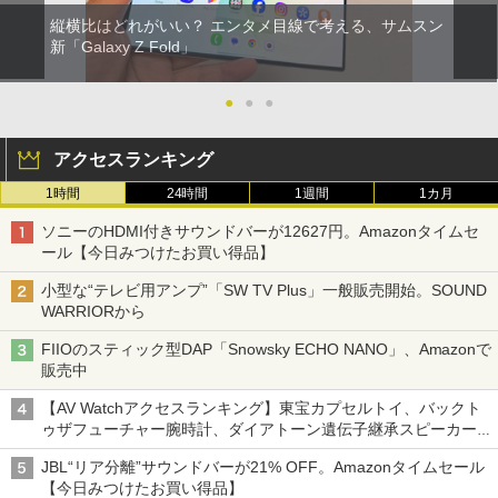
縦横比はどれがいい？ エンタメ目線で考える、サムスン
新「Galaxy Z Fold」
●
●
●
アクセスランキング
1時間
24時間
1週間
1カ月
ソニーのHDMI付きサウンドバーが12627円。Amazonタイムセ
ール【今日みつけたお買い得品】
小型な“テレビ用アンプ”「SW TV Plus」一般販売開始。SOUND
WARRIORから
FIIOのスティック型DAP「Snowsky ECHO NANO」、Amazonで
販売中
【AV Watchアクセスランキング】東宝カプセルトイ、バックト
ゥザフューチャー腕時計、ダイアトーン遺伝子継承スピーカー
('26年8月3日～9日)
JBL“リア分離”サウンドバーが21% OFF。Amazonタイムセール
【今日みつけたお買い得品】