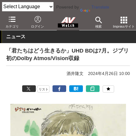
Powered by
Translate
AV Watch
コンテンツ・サービス
BD/DVD
カテゴリ
ログイン
検索
Impressサイト
ニュース
「君たちはどう生きるか」UHD BDは7月。ジブリ
初のDolby Atmos/Vision収録
酒井隆文
2024年4月26日 10:00
リスト