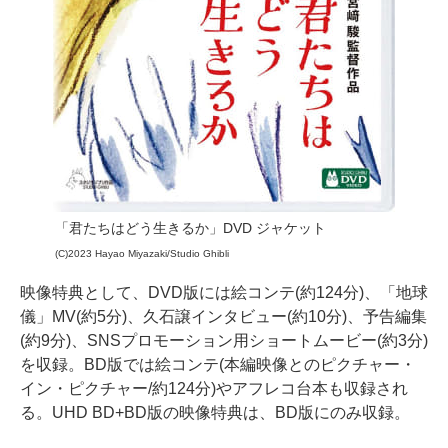
「君たちはどう生きるか」DVD ジャケット
(C)2023 Hayao Miyazaki/Studio Ghibli
映像特典として、DVD版には絵コンテ(約124分)、「地球
儀」MV(約5分)、久石譲インタビュー(約10分)、予告編集
(約9分)、SNSプロモーション用ショートムービー(約3分)
を収録。BD版では絵コンテ(本編映像とのピクチャー・
イン・ピクチャー/約124分)やアフレコ台本も収録され
る。UHD BD+BD版の映像特典は、BD版にのみ収録。