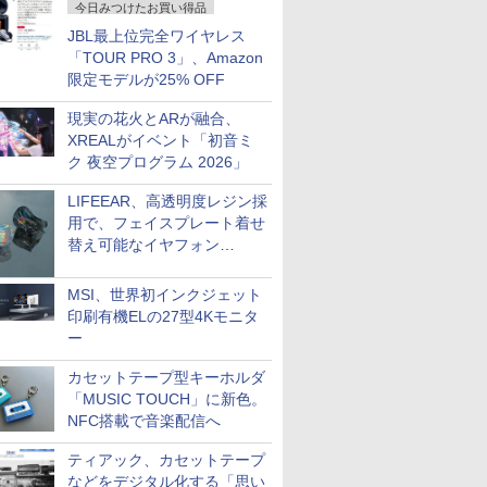
今日みつけたお買い得品
JBL最上位完全ワイヤレス
「TOUR PRO 3」、Amazon
限定モデルが25% OFF
現実の花火とARが融合、
XREALがイベント「初音ミ
ク 夜空プログラム 2026」
LIFEEAR、高透明度レジン採
用で、フェイスプレート着せ
替え可能なイヤフォン
「Nova Shell」
MSI、世界初インクジェット
印刷有機ELの27型4Kモニタ
ー
カセットテープ型キーホルダ
「MUSIC TOUCH」に新色。
NFC搭載で音楽配信へ
ティアック、カセットテープ
などをデジタル化する「思い