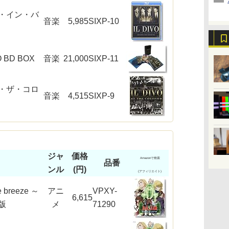
・イン・バ
音楽
5,985
SIXP-10
 BD BOX
音楽
21,000
SIXP-11
・ザ・コロ
音楽
4,515
SIXP-9
ジャ
価格
Amazonで検索
品番
ンル
(円)
(アフィリエイト)
 breeze ～
アニ
VPXY-
6,615
版
メ
71290