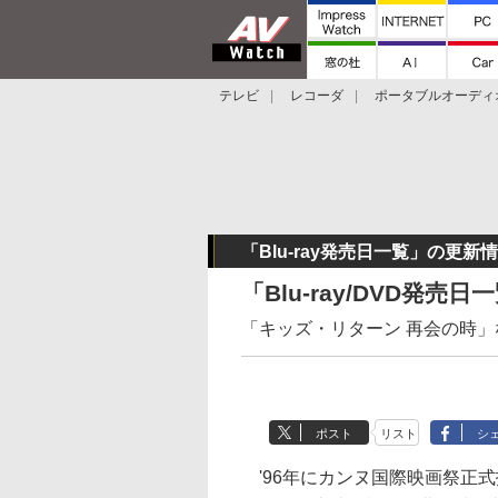
テレビ
レコーダ
ポータブルオーディ
スマートスピーカー
デジカメ
プロジ
「Blu-ray発売日一覧」の更新
「Blu-ray/DVD発売
「キッズ・リターン 再会の時」など
ポスト
リスト
シ
'96年にカンヌ国際映画祭正