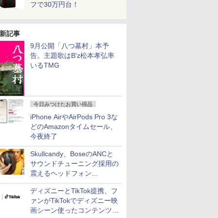
フで30万円台！
新記事
9月公開「八つ墓村」本予
告。主題歌はB'z松本孝弘率
いるTMG
今日みつけたお買い得品
iPhone AirやAirPods Pro 3な
どのAmazonタイムセール、
今夜終了
Skullcandy、BoseのANCと
サウンドチューニング採用の
震えるヘッドフォン
「Crusher 1080 ANC」
ディズニーとTikTok提携、フ
ァンがTikTokでディズニー映
画シーン使ったコンテンツ制