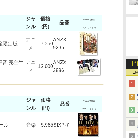
ジャ
価格
Amazonで検索
品番
ンル
(円)
(アフィリエイト)
アニ
ANZX-
生産限定版
7,350
メ
9235
音 完全生
アニ
ANZX-
12,600
メ
2896
1
ジャ
価格
Amazonで検索
品番
ンル
(円)
(アフィリエイト)
ール
音楽
5,985
SIXP-7