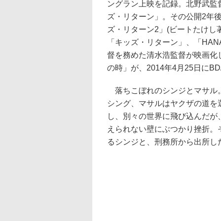
ングラン上映を記録。北野武監
ズ・リターン」。その公開2年
ズ・リターン2」(ビートたけし
「キッズ・リターン」、「HANA
督を務めた清水浩監督が映画化
の時」が、2014年4月25日にB
落ちこぼれのシンジとマサル
シング、マサルはヤクザの道を
し、別々の世界に飛び込んだが
えられない壁にぶつかり挫折。そ
るシンジと、刑務所から出所し