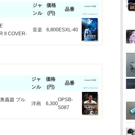
ジャ
価格
Amazonで検索
品番
ンル
(円)
(アフィリエイト)
VE
音楽
6,800
ESXL-40
 II COVER-
ジャ
価格
Amazonで検索
品番
ンル
(円)
(アフィリエイト)
奥義篇 ブル
OPSB-
洋画
6,300
S087