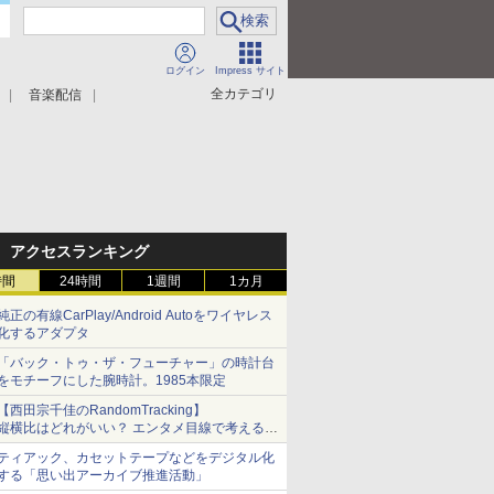
ログイン
Impress サイト
全カテゴリ
音楽配信
アクセスランキング
時間
24時間
1週間
1カ月
純正の有線CarPlay/Android Autoをワイヤレス
化するアダプタ
「バック・トゥ・ザ・フューチャー」の時計台
をモチーフにした腕時計。1985本限定
【西田宗千佳のRandomTracking】
縦横比はどれがいい？ エンタメ目線で考える、
サムスン新「Galaxy Z Fold」
ティアック、カセットテープなどをデジタル化
する「思い出アーカイブ推進活動」