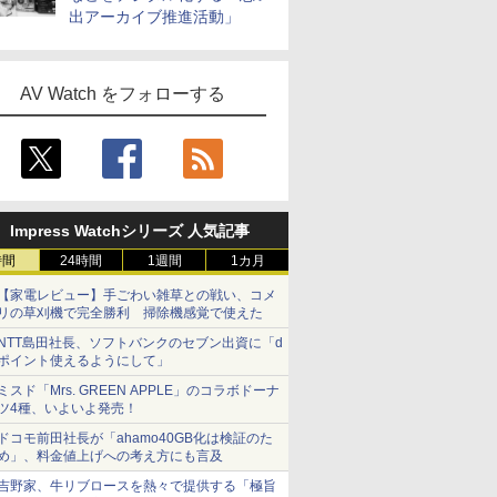
出アーカイブ推進活動」
AV Watch をフォローする
Impress Watchシリーズ 人気記事
時間
24時間
1週間
1カ月
【家電レビュー】手ごわい雑草との戦い、コメ
リの草刈機で完全勝利 掃除機感覚で使えた
NTT島田社長、ソフトバンクのセブン出資に「d
ポイント使えるようにして」
ミスド「Mrs. GREEN APPLE」のコラボドーナ
ツ4種、いよいよ発売！
ドコモ前田社長が「ahamo40GB化は検証のた
め」、料金値上げへの考え方にも言及
吉野家、牛リブロースを熱々で提供する「極旨