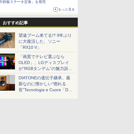
牛鉄板ステーキ定食」を発売
もっと見る
おすすめ記事
望遠ブーム来てる!? 9年ぶり
に大復活した、ソニー
「RX10 V」
「画質でテレビ選ぶなら
OLED」、LGディスプレイ
が“RGBタンデム”の魅力訴
求。液晶とのガチ比較も
DIATONEの遺伝子継承、最
新なのに懐かしい“惚れる
音”Tecnologia e Cuore「DS-
TC52B」を聴く