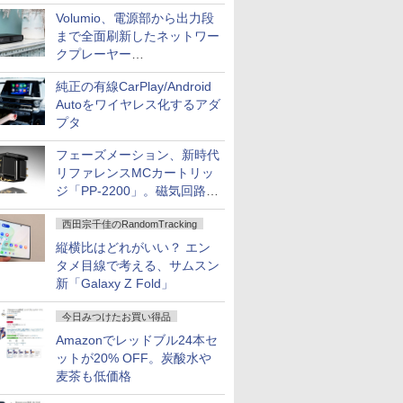
作、Disney+にも配信
Volumio、電源部から出力段
まで全面刷新したネットワー
クプレーヤー
「Primo（2026）」
純正の有線CarPlay/Android
Autoをワイヤレス化するアダ
プタ
フェーズメーション、新時代
リファレンスMCカートリッ
ジ「PP-2200」。磁気回路や
ハウジングを根本から見直し
西田宗千佳のRandomTracking
縦横比はどれがいい？ エン
タメ目線で考える、サムスン
新「Galaxy Z Fold」
今日みつけたお買い得品
Amazonでレッドブル24本セ
ットが20% OFF。炭酸水や
麦茶も低価格