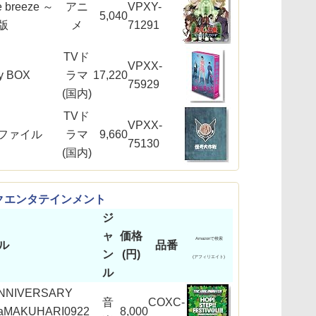
 breeze ～
アニ
VPXY-
5,040
版
メ
71291
TVド
VPXX-
y BOX
ラマ
17,220
75929
(国内)
TVド
VPXX-
ファイル
ラマ
9,660
75130
(国内)
クエンタテインメント
ジ
ャ
価格
Amazonで検索
ル
品番
ン
(円)
(アフィリエイト)
ル
ANNIVERSARY
音
COXC-
! aMAKUHARI0922
8,000