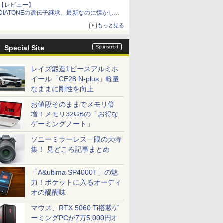
【レビュー】
DIATONEの遺伝子継承、最新なのに懐かし
い“惚れる音”Tecnologia e Cuore「DS-TC52B」
もっと見る
を聴く
Special Site
レイズ鍛造1ピースアルミホ
イール「CE28 N-plus」軽量
なままに剛性を向上
お値段そのままでメモリ倍
増！メモリ32GBの「お得な
ゲーミングノート」
ソニーミラーレス一眼の大特
集！ 見どころ記事まとめ
「A&ultima SP4000T」の魅
力！ポケットに入るオーディ
オの醍醐味
マウス、RTX 5060 Ti搭載ゲ
ーミングPCが7万5,000円オ