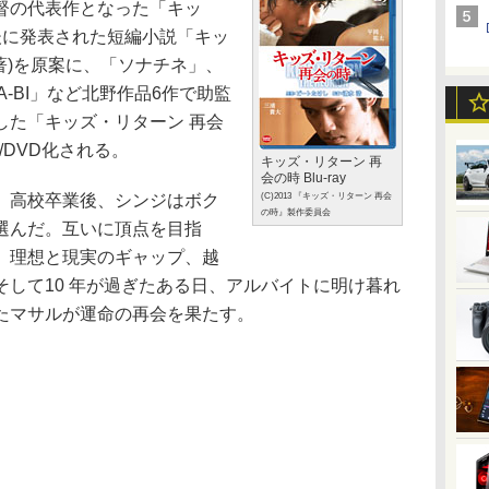
督の代表作となった「キッ
後に発表された短編小説「キッ
著)を原案に、「ソナチネ」、
-BI」など北野作品6作で助監
した「キッズ・リターン 再会
D/DVD化される。
キッズ・リターン 再
会の時 Blu-ray
(C)2013 『キッズ・リターン 再会
。高校卒業後、シンジはボク
の時』製作委員会
選んだ。互いに頂点を目指
、理想と現実のギャップ、越
して10 年が過ぎたある日、アルバイトに明け暮れ
たマサルが運命の再会を果たす。