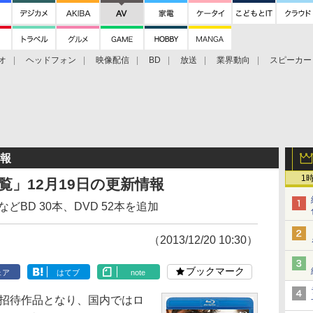
オ
ヘッドフォン
映像配信
BD
放送
業界動向
スピーカー
ェクタ
PS4
BDプレーヤー
映像配信
BD
情報
1
日一覧」12月19日の更新情報
BD 30本、DVD 52本を追加
（2013/12/20 10:30）
ブックマーク
ェア
はてブ
note
式招待作品となり、国内ではロ