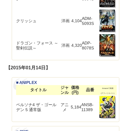
ADM-
クリッシュ
洋画
4,104
5093S
ドラゴン・フォース ～
ADP-
洋画
4,320
聖剣伝説～
8078S
【2015年01月14日】
■ ANIPLEX
ジャ
価格
タイトル
品番
Amazonで検索
ンル
(円)
(アフィリエイト)
ペルソナ4 ザ・ゴール
アニ
ANSB-
5,184
デン 5 通常版
メ
11389