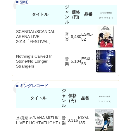
■ SME
ジ
ャ
価格
タイトル
品番
Amazonで検索
ン
(円)
(アフィリエイト)
ル
SCANDAL/SCANDAL
音
ESXL-
ARENA LIVE
6,480
楽
52
2014「FESTIVAL」
Nothing's Carved In
音
ESXL-
Stone/No Longer
5,184
楽
53
Strangers
■ キングレコード
ジ
ャ
価格
タイトル
品番
Amazonで検索
ン
(円)
(アフィリエイト)
ル
水樹奈々/NANA MIZUKI
音
KIXM-
8,316
LIVE FLIGHT×FLIGHT+
楽
185