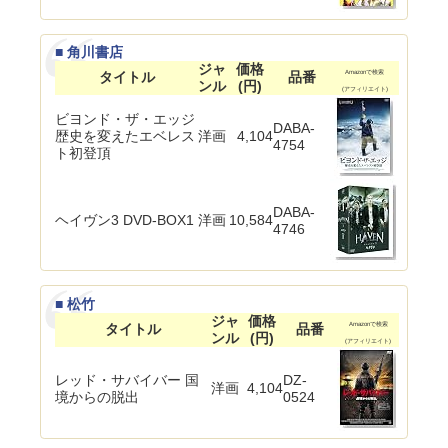
■ 角川書店
ジャ
価格
タイトル
品番
Amazonで検索
ンル
(円)
(アフィリエイト)
ビヨンド・ザ・エッジ
DABA-
歴史を変えたエベレス
洋画
4,104
4754
ト初登頂
DABA-
ヘイヴン3 DVD-BOX1
洋画
10,584
4746
■ 松竹
ジャ
価格
タイトル
品番
Amazonで検索
ンル
(円)
(アフィリエイト)
レッド・サバイバー 国
DZ-
洋画
4,104
境からの脱出
0524