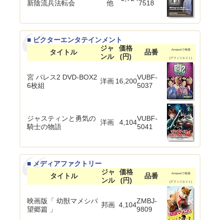
新陰流兵法転会
他
7518
■ ビクターエンタテインメント
ジャ
価格
タイトル
品番
Amazonで検索
ンル
(円)
(アフィリエイト)
宮 パレス2 DVD-BOX2
VUBF-
洋画
16,200
6枚組
5037
ジャスティンと勇気の
VUBF-
洋画
4,104
騎士の物語
5041
■ メディアファクトリー
ジャ
価格
タイトル
品番
Amazonで検索
ンル
(円)
(アフィリエイト)
映画版「 幼獣マメシバ
ZMBJ-
邦画
4,104
望郷篇 」
9809