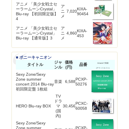
アニメ 「美少女戦士セ
ア
ーラームーンCrystal」
KIXA-
ニ
7,020
Blu-ray 【初回限定版】
90454
メ
4
アニメ 「美少女戦士セ
ア
KIXA-
ーラームーンCrystal」
ニ
4,860
453
Blu-ray 【通常版】3
メ
■ ポニーキャニオン
ジャ
価格
タイトル
品番
Amazonで検索
ンル
(円)
(アフィリエイト)
Sexy Zone/Sexy
Zone summer
PCXP-
音楽
6,588
concert 2014 Blu-ray
50276
初回限定盤 1枚組
TV
ドラ
PCXC-
HERO Blu-ray BOX
マ
30,456
60058
(国
内)
Sexy Zone/Sexy
Zone summer
PCXP-