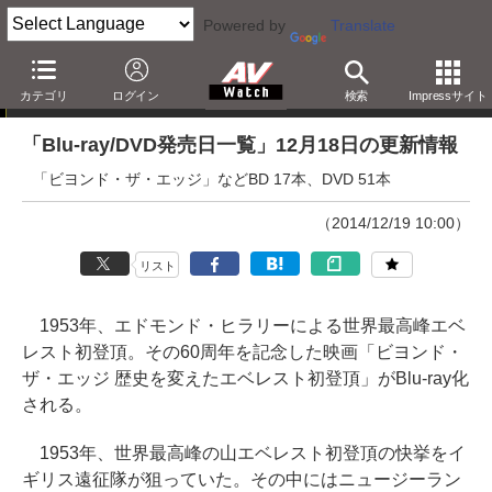
Powered by
Translate
「Blu-ray発売日一覧」の更新情報
カテゴリ
ログイン
検索
Impressサイト
「Blu-ray/DVD発売日一覧」12月18日の更新情報
「ビヨンド・ザ・エッジ」などBD 17本、DVD 51本
（2014/12/19 10:00）
リスト
1953年、エドモンド・ヒラリーによる世界最高峰エベ
レスト初登頂。その60周年を記念した映画「ビヨンド・
ザ・エッジ 歴史を変えたエベレスト初登頂」がBlu-ray化
される。
1953年、世界最高峰の山エベレスト初登頂の快挙をイ
ギリス遠征隊が狙っていた。その中にはニュージーラン