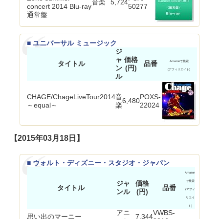
音楽
5,724
concert 2014 Blu-ray
50277
通常盤
■ ユニバーサル ミュージック
ジ
ャ
価格
タイトル
品番
Amazonで検索
ン
(円)
(アフィリエイト)
ル
CHAGE/ChageLiveTour2014
音
POXS-
6,480
～equal～
楽
22024
【2015年03月18日】
■ ウォルト・ディズニー・スタジオ・ジャパン
Amazon
ジャ
価格
で検索
タイトル
品番
ンル
(円)
(アフィ
リエイ
ト)
アニ
VWBS-
思い出のマーニー
7,344