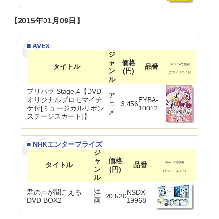
【2015年01月09日】
■ AVEX
ジ
ャ
価格
タイトル
品番
Amazonで検索
ン
(円)
(アフィリエイト)
ル
プリパラ Stage.4【DVD
ア
オリジナルプロモマイチ
EYBA-
ニ
3,456
ケ付[ミュージカルリボン
10032
メ
ステージスカート]】
■ NHKエンタープライズ
ジ
ャ
価格
タイトル
品番
Amazonで検索
ン
(円)
(アフィリエイト)
ル
君の声が聞こえる
洋
NSDX-
20,520
DVD-BOX2
画
19968