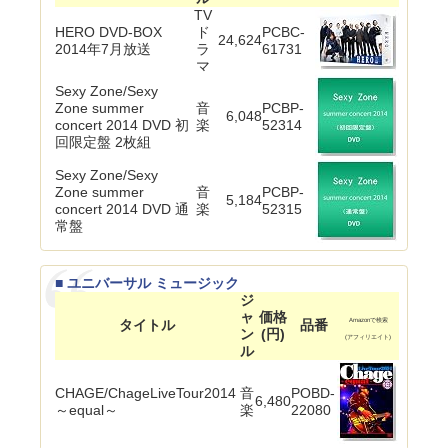
TV
HERO DVD-BOX
ド
PCBC-
24,624
2014年7月放送
ラ
61731
マ
Sexy Zone/Sexy
Zone summer
音
PCBP-
6,048
concert 2014 DVD 初
楽
52314
回限定盤 2枚組
Sexy Zone/Sexy
Zone summer
音
PCBP-
5,184
concert 2014 DVD 通
楽
52315
常盤
■ ユニバーサル ミュージック
ジ
ャ
価格
タイトル
品番
Amazonで検索
ン
(円)
(アフィリエイト)
ル
CHAGE/ChageLiveTour2014
音
POBD-
6,480
～equal～
楽
22080