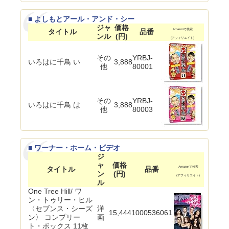
■ よしもとアール・アンド・シー
ジャ
価格
タイトル
品番
Amazonで検索
ンル
(円)
(アフィリエイト)
その
YRBJ-
いろはに千鳥 い
3,888
他
80001
その
YRBJ-
いろはに千鳥 は
3,888
他
80003
■ ワーナー・ホーム・ビデオ
ジ
ャ
価格
タイトル
品番
Amazonで検索
ン
(円)
(アフィリエイト)
ル
One Tree Hill/ ワ
ン・トゥリー・ヒル
〈セブンス・シーズ
洋
15,444
1000536061
ン〉 コンプリー
画
ト・ボックス 11枚