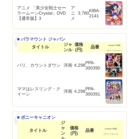
アニメ 「美少女戦士セー
ア
KIBA-
ラームーンCrystal」DVD
ニ
3,780
2141
【通常版】3
メ
■ パラマウント ジャパン
ジャ
価格
タイトル
品番
Amazonで検索
ンル
(円)
(アフィリエイト)
PPA-
パリ、カウントダウン
洋画
4,298
300390
ママはレスリング・ク
PPA-
洋画
4,298
イーン
300391
■ ポニーキャニオン
ジ
ャ
価格
タイトル
品番
Amazonで検索
ン
(円)
(アフィリエイト)
ル