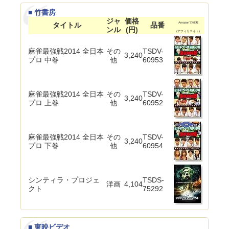
■ 竹書房
ジャ
価格
タイトル
品番
Amazonで検索
ンル
(円)
(アフィリエイト)
麻雀最強戦2014 全日本
その
TSDV-
3,240
プロ 中巻
他
60953
麻雀最強戦2014 全日本
その
TSDV-
3,240
プロ 上巻
他
60952
麻雀最強戦2014 全日本
その
TSDV-
3,240
プロ 下巻
他
60954
シンティラ・プロジェ
TSDS-
洋画
4,104
クト
75292
■ 東映ビデオ