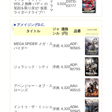
ド
DSTD-
VOL.2 相棒 バディ の
3,024
ラ
03777
笑顔を取り戻せ! 仮面
マ
ライダードライブ! !
■ アメイジングD.C.
ジャ
価格
タイトル
品番
Amazonで検索
ンル
(円)
(アフィリエイト)
MEGA SPIDER メガ・ス
ADF-
洋画
4,320
パイダー
9056S
ADP-
ジュラシック・シティ
洋画
4,320
8079S
アベンジャー・オブ・ス
AAU-
洋画
4,320
ローンズ
4051S
イントゥ・ザ・ミッショ
ADM-
洋画
4,320
ン
5094S