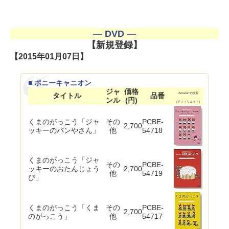
― DVD ―
【新規登録】
【2015年01月07日】
■ ポニーキャニオン
ジャ
価格
タイトル
品番
Amazonで検索
ンル
(円)
(アフィリエイト)
くまのがっこう「ジャ
その
PCBE-
2,700
ッキーのパンやさん」
他
54718
くまのがっこう「ジャ
その
PCBE-
ッキーのおたんじょう
2,700
他
54719
び」
くまのがっこう「くま
その
PCBE-
2,700
のがっこう」
他
54717