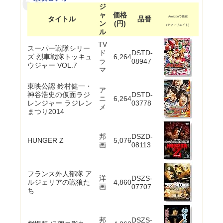
ジ
ャ
価格
タイトル
品番
Amazonで検索
ン
(円)
(アフィリエイト)
ル
TV
スーパー戦隊シリー
ド
DSTD-
ズ 烈車戦隊トッキュ
6,264
ラ
08947
ウジャー VOL.7
マ
東映公認 鈴村健一・
ア
神谷浩史の仮面ラジ
DSTD-
ニ
6,264
レンジャー ラジレン
03778
メ
まつり2014
邦
DSZD-
HUNGER Z
5,076
画
08113
フランス外人部隊 ア
洋
DSZS-
ルジェリアの戦狼た
4,860
画
07707
ち
邦
DSZS-