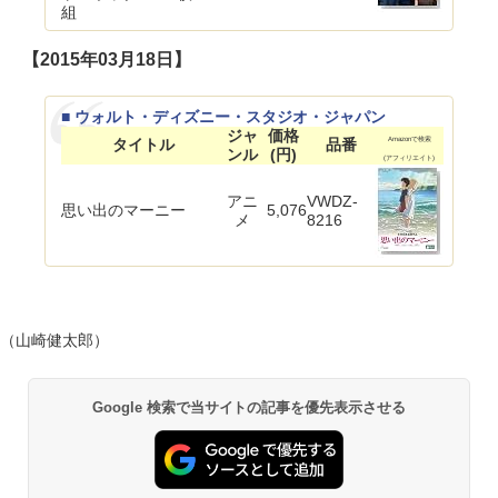
組
【2015年03月18日】
■ ウォルト・ディズニー・スタジオ・ジャパン
ジャ
価格
タイトル
品番
Amazonで検索
ンル
(円)
(アフィリエイト)
アニ
VWDZ-
思い出のマーニー
5,076
メ
8216
（山崎健太郎）
Google 検索で当サイトの記事を優先表示させる