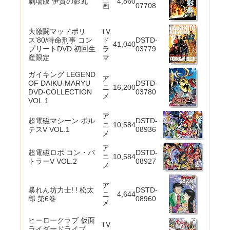
劇場版 伊賀の影丸
4,860
画
07708
大激闘マッドポリ
TV
ス'80/特命刑事 コン
ド
DSTD-
41,040
プリートDVD 初回生
ラ
03779
産限定
マ
ガイキング LEGEND
ア
OF DAIKU-MARYU
DSTD-
ニ
16,200
DVD-COLLECTION
03780
メ
VOL.1
ア
超電磁マシーン ボル
DSTD-
ニ
10,584
テスV VOL.1
08936
メ
ア
超電磁ロボ コン・バ
DSTD-
ニ
10,584
トラーV VOL.2
08927
メ
ア
暴れん坊力士! ! 松太
DSTD-
ニ
4,644
郎 第6巻
08960
メ
ヒーロークラブ 仮面
TV
ライダードライブ