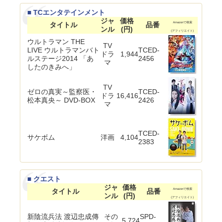
■ TCエンタテインメント
ジャ
価格
タイトル
品番
Amazonで検索
ンル
(円)
(アフィリエイト)
ウルトラマン THE
TV
LIVE ウルトラマンバト
TCED-
ドラ
1,944
ルステージ2014 「あ
2456
マ
したのきみへ」
TV
ゼロの真実～監察医・
TCED-
ドラ
16,416
松本真央～ DVD-BOX
2426
マ
TCED-
サケボム
洋画
4,104
2383
■ クエスト
ジャ
価格
タイトル
品番
Amazonで検索
ンル
(円)
(アフィリエイト)
新陰流兵法 渡辺忠成傳
その
SPD-
5,724