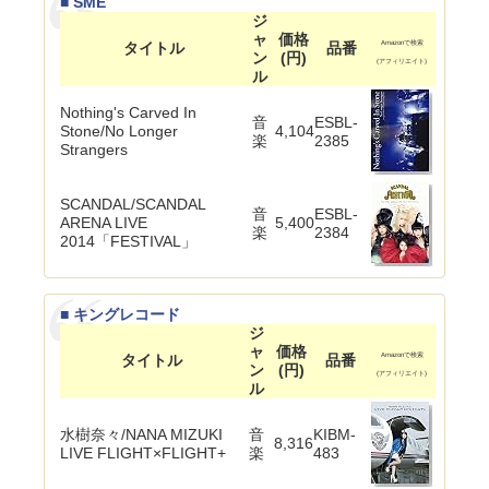
■ SME
ジ
ャ
価格
タイトル
品番
Amazonで検索
ン
(円)
(アフィリエイト)
ル
Nothing's Carved In
音
ESBL-
Stone/No Longer
4,104
楽
2385
Strangers
SCANDAL/SCANDAL
音
ESBL-
ARENA LIVE
5,400
楽
2384
2014「FESTIVAL」
■ キングレコード
ジ
ャ
価格
タイトル
品番
Amazonで検索
ン
(円)
(アフィリエイト)
ル
水樹奈々/NANA MIZUKI
音
KIBM-
8,316
LIVE FLIGHT×FLIGHT+
楽
483