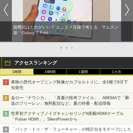
縦横比はどれがいい？ エンタメ目線で考える、サムスン
新「Galaxy Z Fold」
●
●
●
アクセスランキング
1時間
24時間
1週間
1カ月
東映の歴代オープニング映像がカプセルトイに。全5種で8月下
旬発売
金ロー「ナウシカ」、「真夏の怪奇ファイル」、ABEMAで「葬
送のフリーレン」無料配信など。夏の特番・配信情報
世界初アクティブノイズキャンセリングII搭載HDMIケーブル
「Pulsar HDMI」。SilentPowerから
「バック・トゥ・ザ・フューチャー」の時計台をモチーフにした