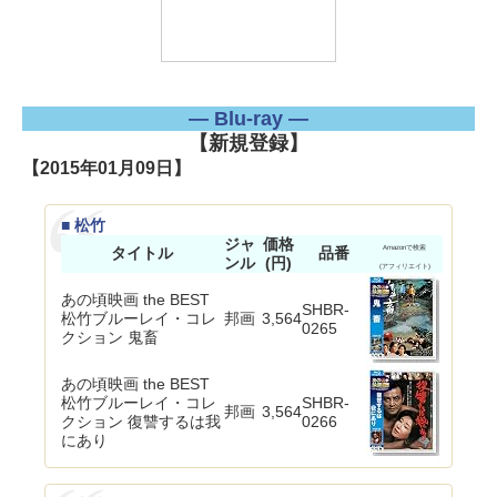
― Blu-ray ―
【新規登録】
【2015年01月09日】
■ 松竹
ジャ
価格
タイトル
品番
Amazonで検索
ンル
(円)
(アフィリエイト)
あの頃映画 the BEST
SHBR-
松竹ブルーレイ・コレ
邦画
3,564
0265
クション 鬼畜
あの頃映画 the BEST
松竹ブルーレイ・コレ
SHBR-
邦画
3,564
クション 復讐するは我
0266
にあり