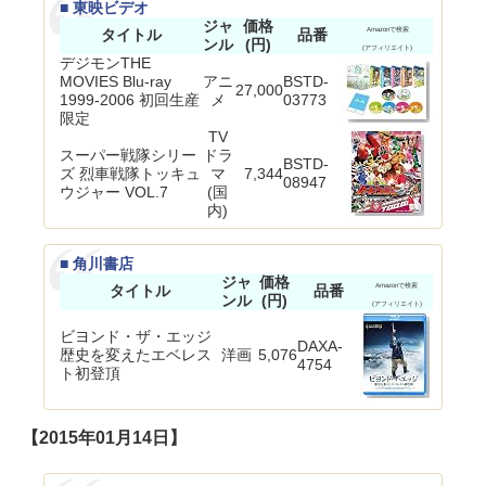
■ 東映ビデオ
ジャ
価格
タイトル
品番
Amazonで検索
ンル
(円)
(アフィリエイト)
デジモンTHE
MOVIES Blu-ray
アニ
BSTD-
27,000
1999-2006 初回生産
メ
03773
限定
TV
スーパー戦隊シリー
ドラ
BSTD-
ズ 烈車戦隊トッキュ
マ
7,344
08947
ウジャー VOL.7
(国
内)
■ 角川書店
ジャ
価格
タイトル
品番
Amazonで検索
ンル
(円)
(アフィリエイト)
ビヨンド・ザ・エッジ
DAXA-
歴史を変えたエベレス
洋画
5,076
4754
ト初登頂
【2015年01月14日】