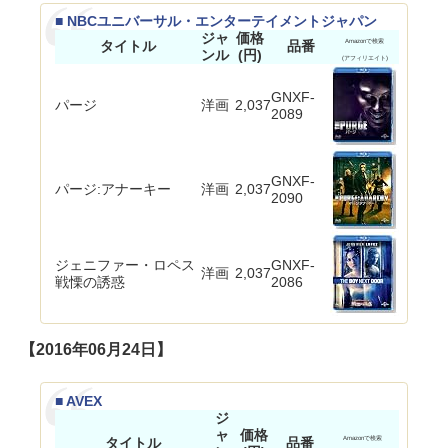
■ NBCユニバーサル・エンターテイメントジャパン
ジャ
価格
タイトル
品番
Amazonで検索
ンル
(円)
(アフィリエイト)
GNXF-
パージ
洋画
2,037
2089
GNXF-
パージ:アナーキー
洋画
2,037
2090
ジェニファー・ロペス
GNXF-
洋画
2,037
戦慄の誘惑
2086
【2016年06月24日】
■ AVEX
ジ
ャ
価格
タイトル
品番
Amazonで検索