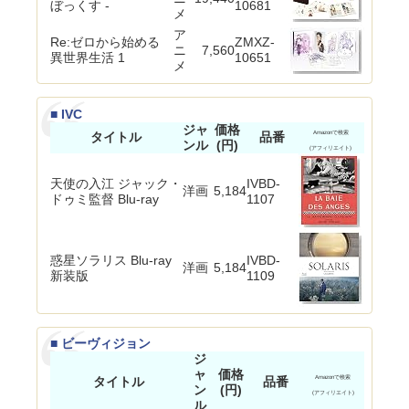
ぼっくす -
10681
メ
ア
Re:ゼロから始める
ZMXZ-
ニ
7,560
異世界生活 1
10651
メ
■ IVC
ジャ
価格
タイトル
品番
Amazonで検索
ンル
(円)
(アフィリエイト)
天使の入江 ジャック・
IVBD-
洋画
5,184
ドゥミ監督 Blu-ray
1107
惑星ソラリス Blu-ray
IVBD-
洋画
5,184
新装版
1109
■ ビーヴィジョン
ジ
ャ
価格
タイトル
品番
Amazonで検索
ン
(円)
(アフィリエイト)
ル