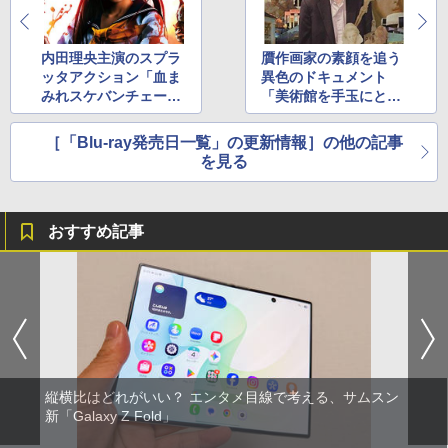
内田理央主演のスプラ
贋作画家の素顔を追う
ッタアクション「血ま
異色のドキュメント
みれスケバンチェーン
「美術館を手玉にとっ
ソー」など13本
た男」など17本
［「Blu-ray発売日一覧」の更新情報］の他の記事
を見る
おすすめ記事
縦横比はどれがいい？ エンタメ目線で考える、サムスン
新「Galaxy Z Fold」