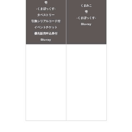
壱
くまみこ
-くまぼっくす-
壱
タペストリー
-くまぼっくす-
引換シリアルコード付
Blu-ray
イベントチケット
優先販売申込券付
Blu-ray