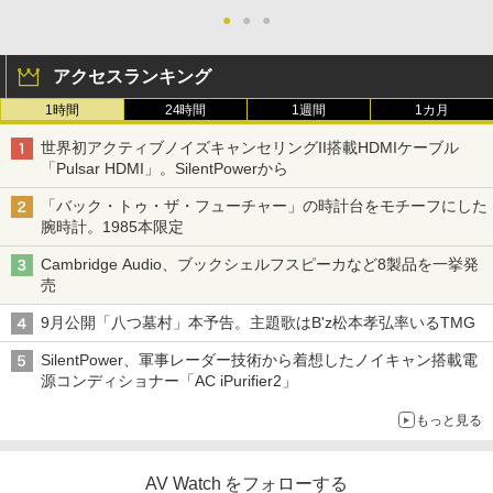
●
●
●
アクセスランキング
1時間
24時間
1週間
1カ月
世界初アクティブノイズキャンセリングII搭載HDMIケーブル
「Pulsar HDMI」。SilentPowerから
「バック・トゥ・ザ・フューチャー」の時計台をモチーフにした
腕時計。1985本限定
Cambridge Audio、ブックシェルフスピーカなど8製品を一挙発
売
9月公開「八つ墓村」本予告。主題歌はB'z松本孝弘率いるTMG
SilentPower、軍事レーダー技術から着想したノイキャン搭載電
源コンディショナー「AC iPurifier2」
もっと見る
AV Watch をフォローする