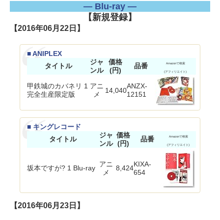
― Blu-ray ―
【新規登録】
【2016年06月22日】
■ ANIPLEX
ジャ
価格
タイトル
品番
Amazonで検索
ンル
(円)
(アフィリエイト)
甲鉄城のカバネリ 1
アニ
ANZX-
14,040
完全生産限定版
メ
12151
■ キングレコード
ジャ
価格
タイトル
品番
Amazonで検索
ンル
(円)
(アフィリエイト)
アニ
KIXA-
坂本ですが? 1 Blu-ray
8,424
メ
654
【2016年06月23日】