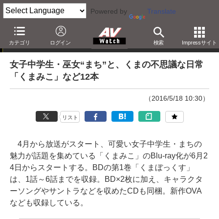
Powered by
Translate
「Blu-ray発売日一覧」の更新情報
カテゴリ
ログイン
検索
Impressサイト
女子中学生・巫女“まち”と、くまの不思議な日常
「くまみこ」など12本
（2016/5/18 10:30）
リスト
4月から放送がスタート、可愛い女子中学生・まちの
魅力が話題を集めている「くまみこ」のBlu-ray化が6月2
4日からスタートする。BDの第1巻「くまぼっくす」
は、1話～6話までを収録。BD×2枚に加え、キャラクタ
ーソングやサントラなどを収めたCDも同梱。新作OVA
なども収録している。