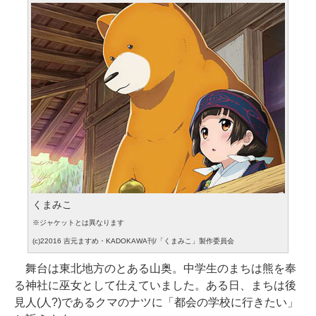
くまみこ
※ジャケットとは異なります
(c)22016 吉元ますめ・KADOKAWA刊/「くまみこ」製作委員会
舞台は東北地方のとある山奥。中学生のまちは熊を奉
る神社に巫女として仕えていました。ある日、まちは後
見人(人?)であるクマのナツに「都会の学校に行きたい」