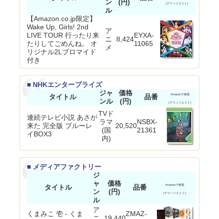
ン
(円)
(アフィリエイト)
ル
【Amazon.co.jp限定】
Wake Up, Girls! 2nd
ア
LIVE TOUR 行ったり来
EYXA-
ニ
8,424
たりしてごめんね。 オ
11065
メ
リジナル2Lブロマイド
付き
■ NHKエンタープライズ
ジャ
価格
タイトル
品番
Amazonで検索
ンル
(円)
(アフィリエイト)
TVド
連続テレビ小説 あさが
ラマ
NSBX-
来た 完全版 ブルーレ
20,520
(国
21361
イBOX3
内)
■ メディアファクトリー
ジ
ャ
価格
タイトル
品番
Amazonで検索
ン
(円)
(アフィリエイト)
ル
ア
くまみこ 壱 - くま
ZMAZ-
ニ
19,440