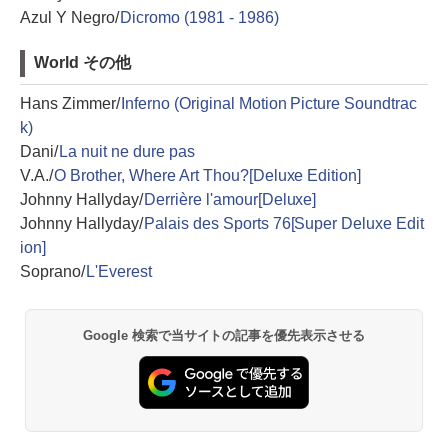
Azul Y Negro/
Dicromo (1981 - 1986)
World その他
Hans Zimmer/
Inferno (Original Motion Picture Soundtrac
k)
Dani/
La nuit ne dure pas
V.A./
O Brother, Where Art Thou?[Deluxe Edition]
Johnny Hallyday/
Derrière l'amour[Deluxe]
Johnny Hallyday/
Palais des Sports 76[Super Deluxe Edit
ion]
Soprano/
L'Everest
Google 検索で当サイトの記事を優先表示させる