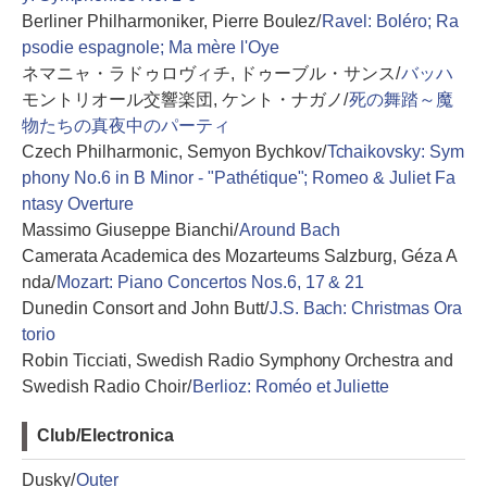
Berliner Philharmoniker, Pierre Boulez/
Ravel: Boléro; Ra
psodie espagnole; Ma mère l'Oye
ネマニャ・ラドゥロヴィチ, ドゥーブル・サンス/
バッハ
モントリオール交響楽団, ケント・ナガノ/
死の舞踏～魔
物たちの真夜中のパーティ
Czech Philharmonic, Semyon Bychkov/
Tchaikovsky: Sym
phony No.6 in B Minor - "Pathétique"; Romeo & Juliet Fa
ntasy Overture
Massimo Giuseppe Bianchi/
Around Bach
Camerata Academica des Mozarteums Salzburg, Géza A
nda/
Mozart: Piano Concertos Nos.6, 17 & 21
Dunedin Consort and John Butt/
J.S. Bach: Christmas Ora
torio
Robin Ticciati, Swedish Radio Symphony Orchestra and
Swedish Radio Choir/
Berlioz: Roméo et Juliette
Club/Electronica
Dusky/
Outer