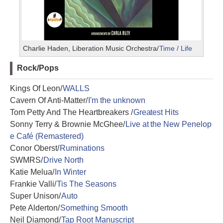
Charlie Haden, Liberation Music Orchestra/
Time / Life
Rock/Pops
Kings Of Leon/
WALLS
Cavern Of Anti-Matter/
I'm the unknown
Tom Petty And The Heartbreakers /
Greatest Hits
Sonny Terry & Brownie McGhee/
Live at the New Penelop
e Café (Remastered)
Conor Oberst/
Ruminations
SWMRS/
Drive North
Katie Melua/
In Winter
Frankie Valli/
Tis The Seasons
Super Unison/
Auto
Pete Alderton/
Something Smooth
Neil Diamond/
Tap Root Manuscript