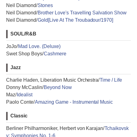
Neil Diamond/
Stones
Neil Diamond/
Brother Love's Travelling Salvation Show
Neil Diamond/
Gold[Live At The Troubadour/1970]
SOUL/R&B
JoJo/
Mad Love. (Deluxe)
Swet Shop Boys/
Cashmere
Jazz
Charlie Haden, Liberation Music Orchestra/
Time / Life
Donny McCaslin/
Beyond Now
Maz/
Idealist
Paolo Conte/
Amazing Game - Instrumental Music
Classic
Berliner Philharmoniker, Herbert von Karajan/
Tchaikovsk
y: Symphonies No. 1-6