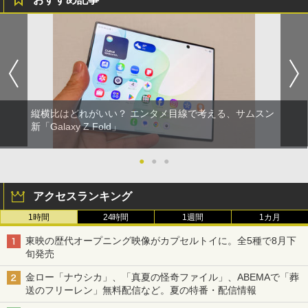
縦横比はどれがいい？ エンタメ目線で考える、サムスン
新「Galaxy Z Fold」
●
●
●
アクセスランキング
1時間
24時間
1週間
1カ月
東映の歴代オープニング映像がカプセルトイに。全5種で8月下
旬発売
金ロー「ナウシカ」、「真夏の怪奇ファイル」、ABEMAで「葬
送のフリーレン」無料配信など。夏の特番・配信情報