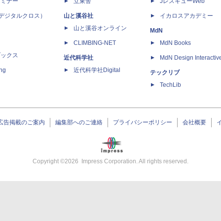
セミナー
立東舎
JレスキューWeb
 X（デジタルクロス）
山と溪谷社
イカロスアカデミー
山と溪谷オンライン
MdN
CLIMBING-NET
MdN Books
ブックス
近代科学社
MdN Design Interactiv
ing
近代科学社Digital
テックリブ
TechLib
広告掲載のご案内
編集部へのご連絡
プライバシーポリシー
会社概要
Copyright ©
2026
Impress Corporation. All rights reserved.