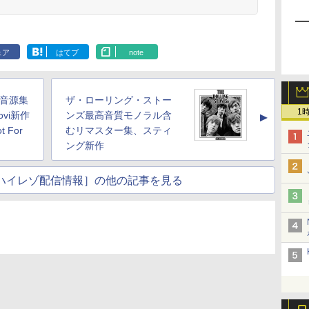
ェア
はてブ
note
C音源集
ザ・ローリング・ストー
1
Jovi新作
ンズ最高音質モノラル含
▲
t For
むリマスター集、スティ
ング新作
usicハイレゾ配信情報］の他の記事を見る