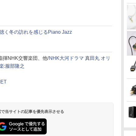
く冬の訪れを感じるPiano Jazz
揮NHK交響楽団、他/
NHK大河ドラマ 真田丸 オリ
音楽:服部隆之
NET
 検索で当サイトの記事を優先表示させる