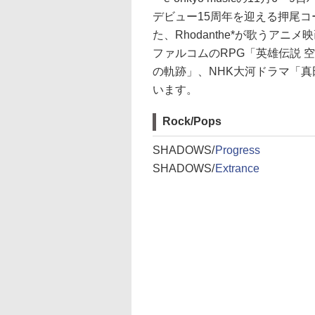
デビュー15周年を迎える押尾コ
た、Rhodanthe*が歌うアニメ
ファルコムのRPG「英雄伝説 空
の軌跡」、NHK大河ドラマ「
います。
Rock/Pops
SHADOWS/
Progress
SHADOWS/
Extrance