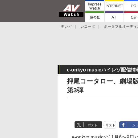
テレビ
レコーダ
ポータブルオーディ
スマートスピーカー
デジカメ
プロジ
e-onkyo musicハイレゾ配信情
押尾コータロー、劇場
第3弾
ポスト
リスト
シ
e-onkyo musicの11月