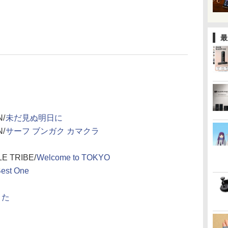
最
N/
未だ見ぬ明日に
N/
サーフ ブンガク カマクラ
LE TRIBE/
Welcome to TOKYO
Best One
うた