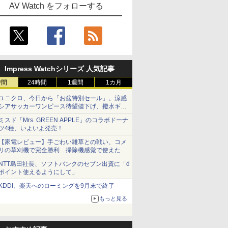
AV Watch をフォローする
Impress Watchシリーズ 人気記事
時間
24時間
1週間
1カ月
ユニクロ、今日から「お盆特別セール」。涼感
シアサッカーワンピース待望値下げ、撥水ギア
ショーツは1990円に
ミスド「Mrs. GREEN APPLE」のコラボドーナ
ツ4種、いよいよ発売！
【家電レビュー】手ごわい雑草との戦い、コメ
リの草刈機で完全勝利 掃除機感覚で使えた
NTT島田社長、ソフトバンクのセブン出資に「d
ポイント使えるようにして」
KDDI、楽天へのローミングを9月末で終了
もっと見る