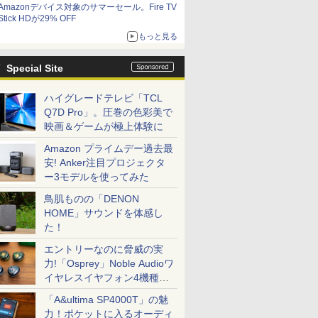
Amazonデバイス対象のサマーセール。Fire TV
Stick HDが29% OFF
もっと見る
Special Site
ハイグレードテレビ「TCL
Q7D Pro」。圧巻の色彩美で
映画＆ゲームが極上体験に
Amazon プライムデー過去最
安! Anker注目プロジェクタ
ー3モデルを使ってみた
鳥肌ものの「DENON
HOME」サウンドを体感し
た！
エントリーなのに脅威の実
力!「Osprey」Noble Audioワ
イヤレスイヤフォン4機種を
一気に聴く
「A&ultima SP4000T」の魅
力！ポケットに入るオーディ