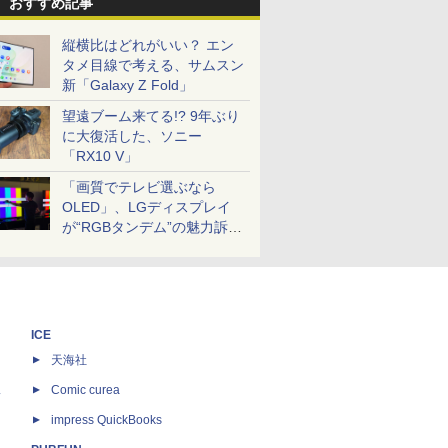
おすすめ記事
縦横比はどれがいい？ エン
タメ目線で考える、サムスン
新「Galaxy Z Fold」
望遠ブーム来てる!? 9年ぶり
に大復活した、ソニー
「RX10 V」
「画質でテレビ選ぶなら
OLED」、LGディスプレイ
が“RGBタンデム”の魅力訴
求。液晶とのガチ比較も
ICE
天海社
ス
Comic curea
impress QuickBooks