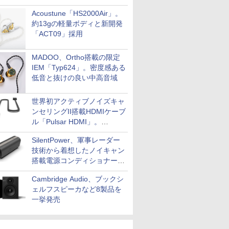
Acoustune「HS2000Air」。
約13gの軽量ボディと新開発
「ACT09」採用
MADOO、Ortho搭載の限定
IEM「Typ624」。密度感ある
低音と抜けの良い中高音域
世界初アクティブノイズキャ
ンセリングII搭載HDMIケーブ
ル「Pulsar HDMI」。
SilentPowerから
SilentPower、軍事レーダー
技術から着想したノイキャン
搭載電源コンディショナー
「AC iPurifier2」
Cambridge Audio、ブックシ
ェルフスピーカなど8製品を
一挙発売