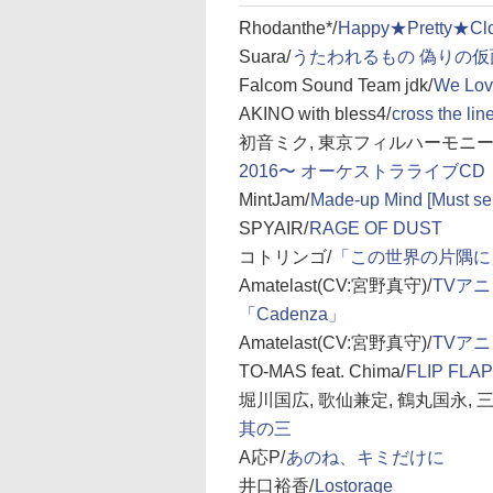
Rhodanthe*/
Happy★Pretty★Clo
Suara/
うたわれるもの 偽りの仮面
Falcom Sound Team jdk/
We L
AKINO with bless4/
cross the lin
初音ミク, 東京フィルハーモニー
2016〜 オーケストラライブCD
MintJam/
Made-up Mind [Must sel
SPYAIR/
RAGE OF DUST
コトリンゴ/
「この世界の片隅に
Amatelast(CV:宮野真守)/
TVアニメ
「Cadenza」
Amatelast(CV:宮野真守)/
TVアニ
TO-MAS feat. Chima/
FLIP FLAP
堀川国広, 歌仙兼定, 鶴丸国永, 
其の三
A応P/
あのね、キミだけに
井口裕香/
Lostorage