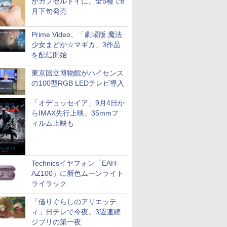
がカプセルトイに。全5種で8
月下旬発売
Prime Video、「劇場版 魔法
少女まどか☆マギカ」3作品
を配信開始
東京国立博物館がハイセンス
の100型RGB LEDテレビ導入
「オデュッセイア」9月4日か
らIMAX先行上映。35mmフ
ィルム上映も
Technicsイヤフォン「EAH-
AZ100」に新色ムーンライト
ライラック
「借りぐらしのアリエッテ
ィ」日テレで今夜。3週連続
ジブリの第一夜