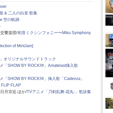
ver
 & 二人の白皇 歌集
ove 空の軌跡
e
交響楽団/
初音ミクシンフォニー〜Miku Symphony
ection of MintJam]
」オリジナルサウンドトラック
「SHOW BY ROCK!!#」Amatelast挿入歌
メ「SHOW BY ROCK!!#」挿入歌「Cadenza」
 FLIP FLAP
三日月宗近 ほか/
TVアニメ「刀剣乱舞-花丸-」歌詠集