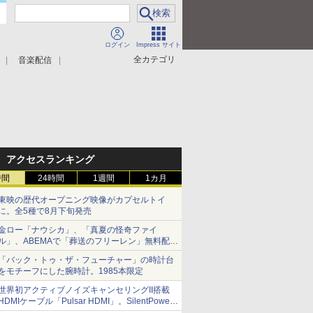
ログイン
Impress サイト
全カテゴリ
音楽配信
アクセスランキング
時間
24時間
1週間
1カ月
東映の歴代オープニング映像がカプセルトイ
に。全5種で8月下旬発売
金ロー「ナウシカ」、「真夏の怪奇ファイ
ル」、ABEMAで「葬送のフリーレン」無料配信
など。夏の特番・配信情報
「バック・トゥ・ザ・フューチャー」の時計台
をモチーフにした腕時計。1985本限定
世界初アクティブノイズキャンセリングII搭載
HDMIケーブル「Pulsar HDMI」。SilentPower
から