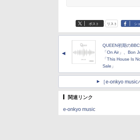
ポスト
リスト
シ
QUEEN初期のBB
「On Air」、Bon 
▲
「This House Is No
Sale」
［e-onkyo m
関連リンク
e-onkyo music