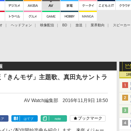
オ
ヘッドフォン
映像配信
BD
放送
業界動向
スピーカー
ェクタ
PS4
BDプレーヤー
映像配信
BD
報
1
版「きんモザ」主題歌、真田丸サントラ
AV Watch編集部
2016年11月9日 18:50
ブックマーク
ェア
はてブ
note
6〜9日ハイレゾ配信開始楽曲を紹介します。来年メジャー