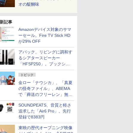
オの醍醐味
新記事
Amazonデバイス対象のサマ
ーセール。Fire TV Stick HD
が29% OFF
アバック、リビングに調和す
るシアタースピーカー
「HFSP250」。ブックシェ
ルフはペア3万円以下
トピック
金ロー「ナウシカ」、「真夏
の怪奇ファイル」、ABEMA
で「葬送のフリーレン」無料
配信など。夏の特番・配信情
SOUNDPEATS、音質と軽さ
報
追求した「Air6 Pro」。先行
登録で8383円
東映の歴代オープニング映像