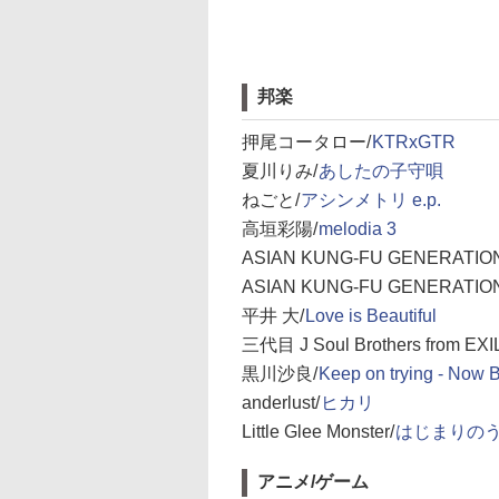
邦楽
押尾コータロー/
KTRxGTR
夏川りみ/
あしたの子守唄
ねごと/
アシンメトリ e.p.
高垣彩陽/
melodia 3
ASIAN KUNG-FU GENERATIO
ASIAN KUNG-FU GENERATIO
平井 大/
Love is Beautiful
三代目 J Soul Brothers from EXI
黒川沙良/
Keep on trying - Now 
anderlust/
ヒカリ
Little Glee Monster/
はじまりの
アニメ/ゲーム