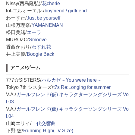
Nissy(西島隆弘)/
花cherie
lol-エルオーエル-/
boyfriend / girlfriend
わーすた/
Just be yourself
山根万理奈/
YAMANEMAN
松田美緒/
エーラ
MUROZO/
Smoove
香西かおり/
わすれ花
井上実優/
Boogie Back
アニメ/ゲーム
777☆SISTERS/
ハルカゼ～You were here～
Tokyo 7th シスターズ/
t7s Re:Longing for summer
V.A./
ガールフレンド(仮) キャラクターソングシリーズ Vo
l.03
V.A./
ガールフレンド(仮) キャラクターソングシリーズ Vo
l.04
山崎エリイ/
十代交響曲
下野 紘/
Running High(TV Size)