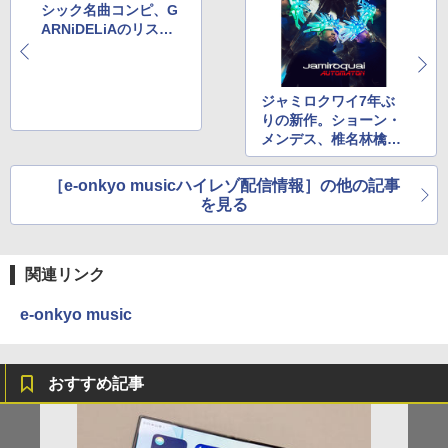
シック名曲コンピ、G
ARNiDELiAのリスア
ニ! ライブ音源
ジャミロクワイ7年ぶ
りの新作。ショーン・
メンデス、椎名林檎×
トータス松本など
［e-onkyo musicハイレゾ配信情報］の他の記事
を見る
関連リンク
e-onkyo music
おすすめ記事