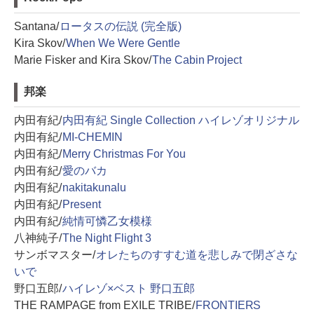
Santana/
ロータスの伝説 (完全版)
Kira Skov/
When We Were Gentle
Marie Fisker and Kira Skov/
The Cabin Project
邦楽
内田有紀/
内田有紀 Single Collection ハイレゾオリジナル
内田有紀/
MI-CHEMIN
内田有紀/
Merry Christmas For You
内田有紀/
愛のバカ
内田有紀/
nakitakunalu
内田有紀/
Present
内田有紀/
純情可憐乙女模様
八神純子/
The Night Flight 3
サンボマスター/
オレたちのすすむ道を悲しみで閉ざさな
いで
野口五郎/
ハイレゾ×ベスト 野口五郎
THE RAMPAGE from EXILE TRIBE/
FRONTIERS