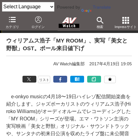
Powered by
Translate
e-onkyo musicハイレゾ配信情報
カテゴリ
ログイン
検索
Impressサイト
ウィリアムス浩子「MY ROOM」、実写「美女と
野獣」OST。ポール来日値下げ
AV Watch編集部
2017年4月19日 19:05
リスト
e-onkyo musicの4月18〜19日ハイレゾ配信開始楽曲を
紹介します。ジャズボーカリストのウィリアムス浩子(Hi
roko Williams)がオーディオルームでレコーディングした
「MY ROOM」シリーズが登場。エマ・ワトソン主演の
実写映画「美女と野獣」オリジナル・サウンドトラック
や、サンタナの初来日公演を収めたライブ盤に未公開音