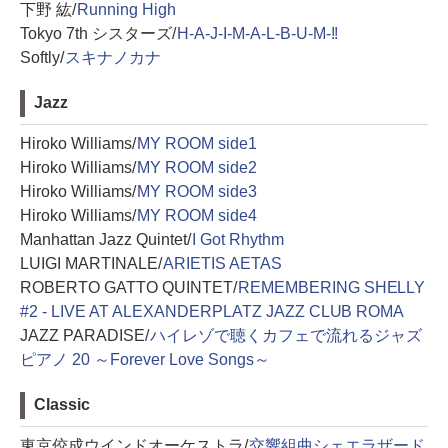
下野 紘/
Running High
Tokyo 7th シスターズ/
H-A-J-I-M-A-L-B-U-M-!!
Softly/
スキナノカナ
Jazz
Hiroko Williams/
MY ROOM side1
Hiroko Williams/
MY ROOM side2
Hiroko Williams/
MY ROOM side3
Hiroko Williams/
MY ROOM side4
Manhattan Jazz Quintet/
I Got Rhythm
LUIGI MARTINALE/
ARIETIS AETAS
ROBERTO GATTO QUINTET/
REMEMBERING SHELLY
#2 - LIVE AT ALEXANDERPLATZ JAZZ CLUB ROMA
JAZZ PARADISE/
ハイレゾで聴くカフェで流れるジャズ
ピアノ 20 ～Forever Love Songs～
Classic
東京佼成ウインドオーケストラ/
交響組曲シェエラザード