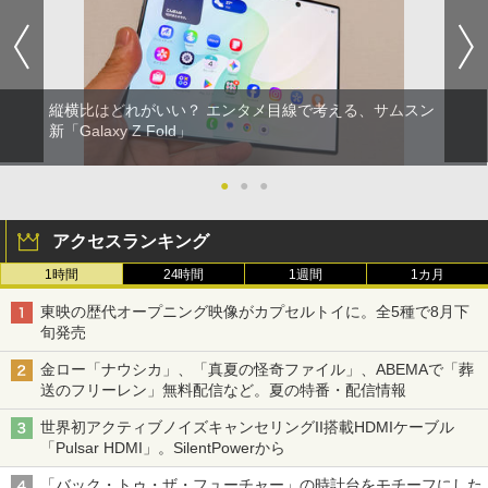
縦横比はどれがいい？ エンタメ目線で考える、サムスン
新「Galaxy Z Fold」
●
●
●
アクセスランキング
1時間
24時間
1週間
1カ月
東映の歴代オープニング映像がカプセルトイに。全5種で8月下
旬発売
金ロー「ナウシカ」、「真夏の怪奇ファイル」、ABEMAで「葬
送のフリーレン」無料配信など。夏の特番・配信情報
世界初アクティブノイズキャンセリングII搭載HDMIケーブル
「Pulsar HDMI」。SilentPowerから
「バック・トゥ・ザ・フューチャー」の時計台をモチーフにした