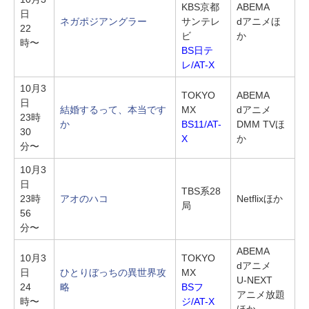
KBS京都
ABEMA
日
ネガポジアングラー
サンテレ
dアニメほ
22
ビ
か
時〜
BS日テ
レ/AT-X
10月3
TOKYO
ABEMA
日
結婚するって、本当です
MX
dアニメ
23時
か
BS11/AT-
DMM TVほ
30
X
か
分〜
10月3
日
TBS系28
23時
アオのハコ
Netflixほか
局
56
分〜
ABEMA
10月3
TOKYO
dアニメ
日
ひとりぼっちの異世界攻
MX
U-NEXT
24
略
BSフ
アニメ放題
時〜
ジ/AT-X
ほか