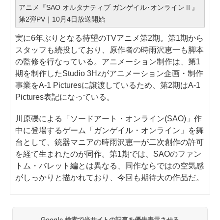
アニメ『SAO オルタナティブ ガンゲイル･オンラインⅡ』
第2弾PV｜10月4日放送開始
実に6年ぶりとなる待望のTVアニメ第2期。第1期から
スタッフも続投しており、原作者の時雨沢恵一も脚本
の監修を行なっている。アニメーション制作は、第1
期を制作したStudio 3Hzがアニメーション企画・制作
事業をA-1 Picturesに譲渡しているため、第2期はA-1
Pictures表記になっている。
川原礫による「ソードアート・オンライン(SAO)」作
中に登場するゲーム「ガンゲイル・オンライン」を舞
台として、銃器マニアの時雨沢恵一が二次創作の許可
を経て生まれたのが同作。第1期では、SAOのファン
トム・バレット編とは異なる、同作ならではの空気感
がしっかりと描かれており、今回も期待大の作品だ。
Google 検索で当サイトの記事を優先表示させる