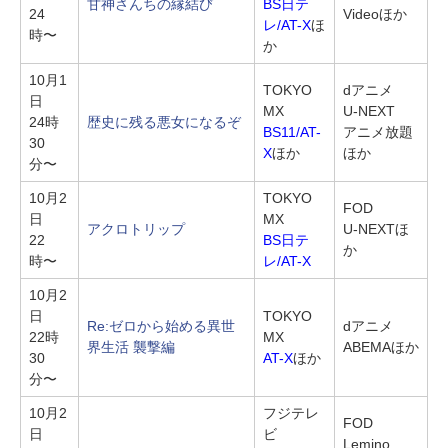
甘神さんちの縁結び
BS日テ
24
Videoほか
レ/AT-X
ほ
時〜
か
10月1
TOKYO
dアニメ
日
MX
U-NEXT
24時
歴史に残る悪女になるぞ
BS11/AT-
アニメ放題
30
X
ほか
ほか
分〜
10月2
TOKYO
FOD
日
MX
アクロトリップ
U-NEXTほ
22
BS日テ
か
時〜
レ/AT-X
10月2
日
TOKYO
Re:ゼロから始める異世
dアニメ
22時
MX
界生活 襲撃編
ABEMAほか
30
AT-X
ほか
分〜
10月2
フジテレ
FOD
日
ビ
Lemino