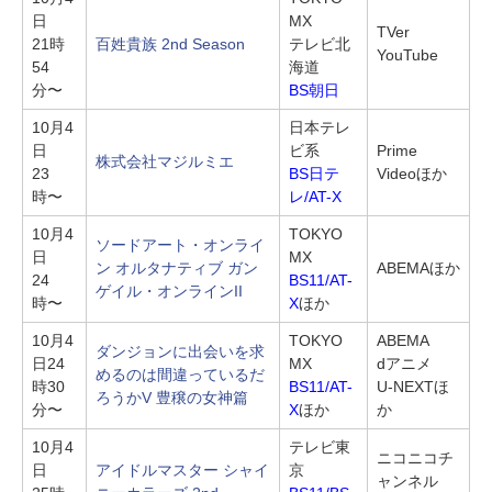
日
MX
TVer
21時
百姓貴族 2nd Season
テレビ北
YouTube
54
海道
分〜
BS朝日
10月4
日本テレ
日
ビ系
Prime
株式会社マジルミエ
23
BS日テ
Videoほか
時〜
レ/AT-X
10月4
TOKYO
ソードアート・オンライ
日
MX
ン オルタナティブ ガン
ABEMAほか
24
BS11/AT-
ゲイル・オンラインII
時〜
X
ほか
10月4
TOKYO
ABEMA
ダンジョンに出会いを求
日24
MX
dアニメ
めるのは間違っているだ
時30
BS11/AT-
U-NEXTほ
ろうかV 豊穣の女神篇
分〜
X
ほか
か
10月4
テレビ東
ニコニコチ
日
アイドルマスター シャイ
京
ャンネル