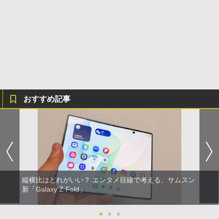
おすすめ記事
縦横比はどれがいい？ エンタメ目線で考える、サムスン
新「Galaxy Z Fold」
●
●
●