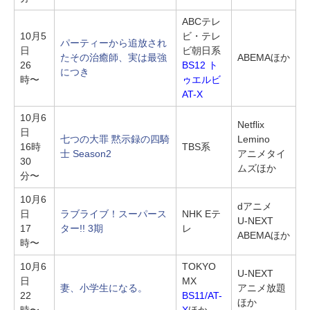
ABCテレ
10月5
ビ・テレ
パーティーから追放され
日
ビ朝日系
たその治癒師、実は最強
ABEMAほか
26
BS12 ト
につき
時〜
ゥエルビ
AT-X
10月6
Netflix
日
七つの大罪 黙示録の四騎
Lemino
16時
TBS系
士 Season2
アニメタイ
30
ムズほか
分〜
10月6
dアニメ
日
ラブライブ！スーパース
NHK Eテ
U-NEXT
17
ター!! 3期
レ
ABEMAほか
時〜
10月6
TOKYO
U-NEXT
日
MX
妻、小学生になる。
アニメ放題
22
BS11/AT-
ほか
時〜
X
ほか