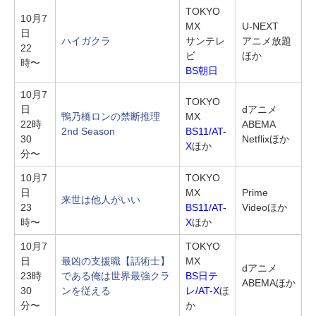
TOKYO
10月7
MX
U-NEXT
日
ハイガクラ
サンテレ
アニメ放題
22
ビ
ほか
時〜
BS朝日
10月7
TOKYO
日
dアニメ
鴨乃橋ロンの禁断推理
MX
22時
ABEMA
2nd Season
BS11/AT-
30
Netflixほか
X
ほか
分〜
10月7
TOKYO
日
MX
Prime
来世は他人がいい
23
BS11/AT-
Videoほか
時〜
X
ほか
10月7
TOKYO
日
最凶の支援職【話術士】
MX
dアニメ
23時
である俺は世界最強クラ
BS日テ
ABEMAほか
30
ンを従える
レ/AT-X
ほ
分〜
か