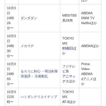
10月3
日
ABEMA
MBS/TBS
24時
ダンダダン
DMM TV
系28局
26
Netflixほか
分〜
10月3
TOKYO
日
MX
24時
メカウデ
ABEMAほか
BS朝日
ほ
30
か
分〜
10月3
Prime
フジテレ
日
Video
るろうに剣心 －明治剣客
ビ系
24時
ABEMA
浪漫譚－ 京都動乱
アニマッ
55
dアニメほ
クス
ほか
分〜
か
10月3
TOKYO
日25
ハミダシクリエイティブ
MX
時〜
AT-X
ほか