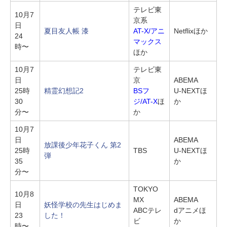
テレビ東
10月7
京系
日
夏目友人帳 漆
AT-X/アニ
Netflixほか
24
マックス
時〜
ほか
10月7
テレビ東
日
京
ABEMA
25時
精霊幻想記2
BSフ
U-NEXTほ
30
ジ/AT-X
ほ
か
分〜
か
10月7
日
ABEMA
放課後少年花子くん 第2
25時
TBS
U-NEXTほ
弾
35
か
分〜
TOKYO
10月8
MX
ABEMA
日
妖怪学校の先生はじめま
ABCテレ
dアニメほ
23
した！
ビ
か
時〜