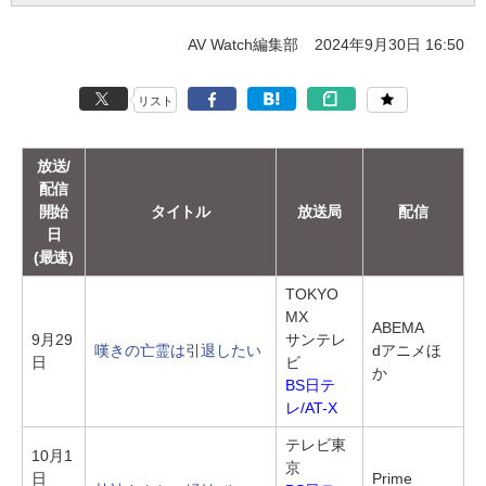
AV Watch編集部
2024年9月30日 16:50
リスト
放送/
配信
開始
タイトル
放送局
配信
日
(最速)
TOKYO
MX
ABEMA
9月29
サンテレ
嘆きの亡霊は引退したい
dアニメほ
日
ビ
か
BS日テ
レ/AT-X
テレビ東
10月1
京
日
Prime