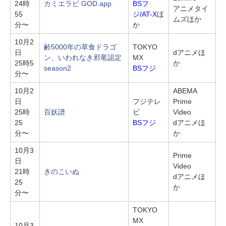
24時
カミエラビ GOD.app
BSフ
アニメタイ
55
ジ/AT-X
ほ
ムズほか
分〜
か
10月2
齢5000年の草食ドラゴ
TOKYO
日
dアニメほ
ン、いわれなき邪竜認定
MX
25時5
か
season2
BSフジ
分〜
10月2
ABEMA
日
フジテレ
Prime
25時
百妖譜
ビ
Video
25
BSフジ
dアニメほ
分〜
か
10月3
Prime
日
Video
21時
きのこいぬ
dアニメほ
25
か
分〜
TOKYO
MX
10月3