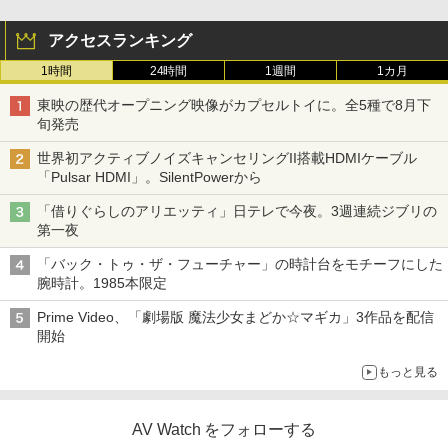
アクセスランキング
1時間
24時間
1週間
1カ月
東映の歴代オープニング映像がカプセルトイに。全5種で8月下
旬発売
世界初アクティブノイズキャンセリングII搭載HDMIケーブル
「Pulsar HDMI」。SilentPowerから
「借りぐらしのアリエッティ」日テレで今夜。3週連続ジブリの
第一夜
「バック・トゥ・ザ・フューチャー」の時計台をモチーフにした
腕時計。1985本限定
Prime Video、「劇場版 魔法少女まどか☆マギカ」3作品を配信
開始
もっと見る
AV Watch をフォローする