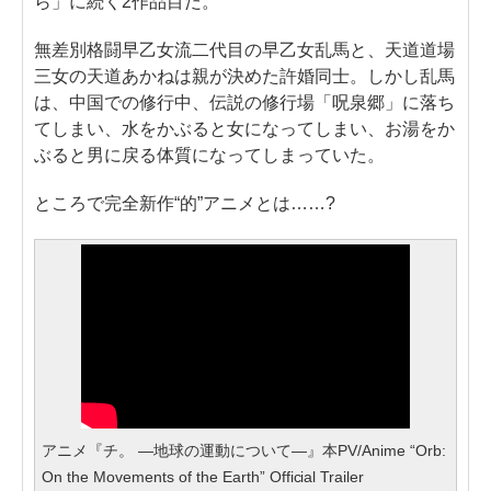
ら」に続く2作品目だ。
無差別格闘早乙女流二代目の早乙女乱馬と、天道道場
三女の天道あかねは親が決めた許婚同士。しかし乱馬
は、中国での修行中、伝説の修行場「呪泉郷」に落ち
てしまい、水をかぶると女になってしまい、お湯をか
ぶると男に戻る体質になってしまっていた。
ところで完全新作“的”アニメとは……?
アニメ『チ。 ―地球の運動について―』本PV/Anime “Orb:
On the Movements of the Earth” Official Trailer