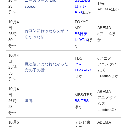
25時
ニーカラーズ 2nd
BS11/BS
TVer
23
season
日テレ
ABEMAほか
分〜
AT-X
ほか
10月4
TOKYO
日
MX
ABEMA
合コンに行ったら女がい
25時
BS日テ
dアニメほ
なかった話
30
レ/AT-X
ほ
か
分〜
か
10月4
TBS
dアニメ
日
魔法使いになれなかった
BS-
アニメタイ
25時
女の子の話
TBS/AT-X
ムズ
53
ほか
Leminoほか
分〜
10月4
ABEMA
日
MBS/TBS
アニメタイ
26時
凍牌
BS-TBS
ムズ
23
ほか
Leminoほか
分〜
10月5
テレビ東
ABEMA