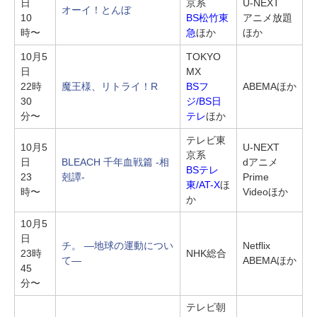
日
京系
U-NEXT
オーイ！とんぼ
10
BS松竹東
アニメ放題
時〜
急
ほか
ほか
10月5
TOKYO
日
MX
22時
魔王様、リトライ！R
BSフ
ABEMAほか
30
ジ/BS日
分〜
テレ
ほか
テレビ東
10月5
U-NEXT
京系
日
BLEACH 千年血戦篇 -相
dアニメ
BSテレ
23
剋譚-
Prime
東/AT-X
ほ
時〜
Videoほか
か
10月5
日
チ。 ―地球の運動につい
Netflix
23時
NHK総合
て―
ABEMAほか
45
分〜
テレビ朝