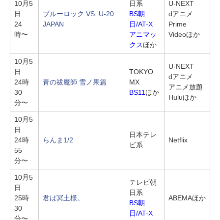
10月5
日系
U-NEXT
日
ブルーロック VS. U-20
BS朝
dアニメ
24
JAPAN
日/AT-X
Prime
時〜
アニマッ
Videoほか
クス
ほか
10月5
U-NEXT
日
TOKYO
dアニメ
24時
青の祓魔師 雪ノ果篇
MX
アニメ放題
30
BS11
ほか
Huluほか
分〜
10月5
日
日本テレ
24時
らんま1/2
Netflix
ビ系
55
分〜
10月5
テレビ朝
日
日系
25時
君は冥土様。
ABEMAほか
BS朝
30
日/AT-X
分〜