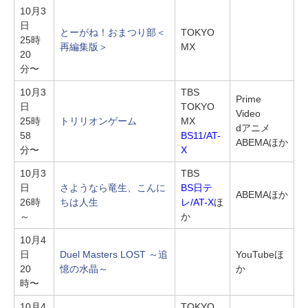
10月3
日
とーがね！おまつり部＜
TOKYO
25時
再編集版＞
MX
20
分〜
10月3
TBS
Prime
日
TOKYO
Video
25時
トリリオンゲーム
MX
dアニメ
58
BS11/AT-
ABEMAほか
分〜
X
10月3
TBS
日
さようなら竜生、こんに
BS日テ
ABEMAほか
26時
ちは人生
レ/AT-X
ほ
～
か
10月4
日
Duel Masters LOST ～追
YouTubeほ
20
憶の水晶～
か
時〜
10月4
TOKYO