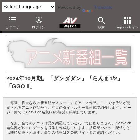
Powered by
Translate
アニメ新番組一覧
カテゴリ
ログイン
検索
Impressサイト
2024年10月期。「ダンダダン」「らんま1/2」
「GGO II」
毎期、膨大な数の新番組がスタートするアニメ作品。ここでは放送が開
始されるアニメ作品から、注目のタイトルを一覧形式で紹介します 。ペー
ジ下部ではAV Watch編集(Y)の解説も掲載しています。
なお、全てのアニメ作品を網羅しているわけではありません。AV Watch
編集部が独自にデータを収集し作成しています。放送局やネット配信など
は随時変更されます。最新の情報は各公式サイトをご確認ください。