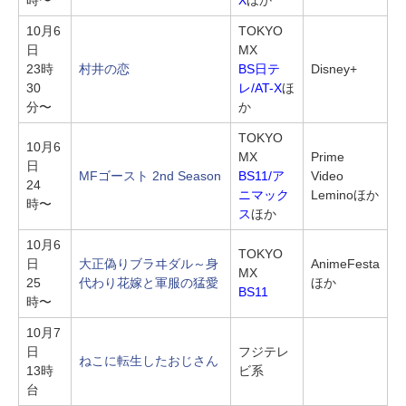
10月6
TOKYO
日
MX
23時
村井の恋
BS日テ
Disney+
30
レ/AT-X
ほ
分〜
か
TOKYO
10月6
MX
Prime
日
MFゴースト 2nd Season
BS11/ア
Video
24
ニマック
Leminoほか
時〜
ス
ほか
10月6
TOKYO
日
大正偽りブラヰダル～身
AnimeFesta
MX
25
代わり花嫁と軍服の猛愛
ほか
BS11
時〜
10月7
日
フジテレ
ねこに転生したおじさん
13時
ビ系
台