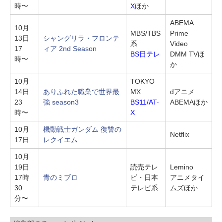
時〜
X
ほか
ABEMA
10月
MBS/TBS
Prime
13日
シャングリラ・フロンテ
系
Video
17
ィア 2nd Season
BS日テレ
DMM TVほ
時〜
か
10月
TOKYO
14日
ありふれた職業で世界最
MX
dアニメ
23
強 season3
BS11/AT-
ABEMAほか
時〜
X
10月
機動戦士ガンダム 復讐の
Netflix
17日
レクイエム
10月
19日
読売テレ
Lemino
17時
青のミブロ
ビ・日本
アニメタイ
30
テレビ系
ムズほか
分〜