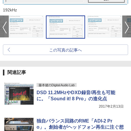
192kHz
この写真の記事へ
関連記事
藤本健のDigital Audio Lab
DSD 11.2MHzやDXD録音/再生も可能
に。「Sound it! 8 Pro」の進化点
2017年2月13日
独自バランス回路のRME「ADI-2 Pr
o」。創始者がヘッドフォン再生に注ぐ想