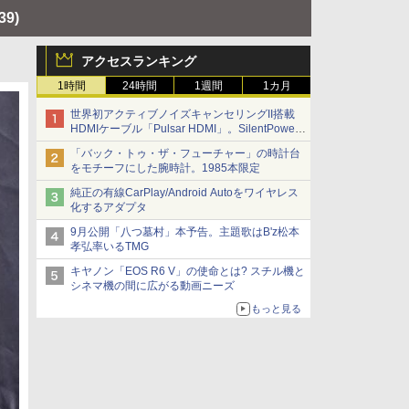
39)
アクセスランキング
1時間
24時間
1週間
1カ月
世界初アクティブノイズキャンセリングII搭載
HDMIケーブル「Pulsar HDMI」。SilentPower
から
「バック・トゥ・ザ・フューチャー」の時計台
をモチーフにした腕時計。1985本限定
純正の有線CarPlay/Android Autoをワイヤレス
化するアダプタ
9月公開「八つ墓村」本予告。主題歌はB'z松本
孝弘率いるTMG
キヤノン「EOS R6 V」の使命とは? スチル機と
シネマ機の間に広がる動画ニーズ
もっと見る