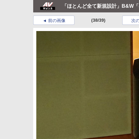
「ほとんど全て新規設計」B&W「8
(38/39)
前の画像
次