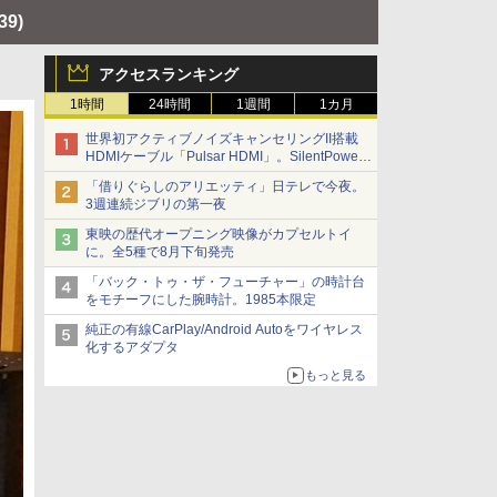
39)
アクセスランキング
1時間
24時間
1週間
1カ月
世界初アクティブノイズキャンセリングII搭載
HDMIケーブル「Pulsar HDMI」。SilentPower
から
「借りぐらしのアリエッティ」日テレで今夜。
3週連続ジブリの第一夜
東映の歴代オープニング映像がカプセルトイ
に。全5種で8月下旬発売
「バック・トゥ・ザ・フューチャー」の時計台
をモチーフにした腕時計。1985本限定
純正の有線CarPlay/Android Autoをワイヤレス
化するアダプタ
もっと見る