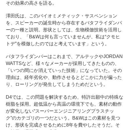
その効果の高さを語る。
澤田氏は、このバイオミメティック・サスペンション
を、スピーカーの誕生時から存在するバタフライダンパ
ーの一種と説明。形状としては、生物模倣技術を活用し
ており、「B&Wは何も言っていませんが、私は“クモヒ
トデ”を模倣したのではと考えています」という。
バタフライダンパーはこれまで、アルテックやJORDAN
WATTSなど、様々なメーカーが採用してきたものの、
「いつの間にか消えていった技術」になっていた。その
理由は、経年劣化や、動作させるとどこかに力が偏った
り、ローリングが発生してしまうためだという。
D4では、この問題を解決するため、特許出願中の特殊な
樹脂を採用。超低温から高温の環境下でも、素材の動作
が変化しない“スーパーエンジニアリングプラスチッ
ク”のカテゴリの一つだという。B&Wはこの素材を見つ
け、形状を完成させるために8年を費やしたそうだ。そ