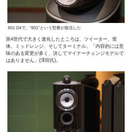
801 D4で、“801”という型番が復活した
第4世代で大きく進化したところは、ツイーター、筐
体、ミッドレンジ、そしてターミナル。「内容的には意
味のある変更が多く、決してマイナーチェンジモデルで
はありません」(澤田氏)。