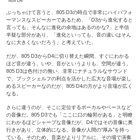
805 D4
ぶっちゃけて言うと、805 D3の時点で非常にハイパフォ
ーマンスなスピーカーであるため、「D3から進化すると
言っても、そんなに進化の余地はあるのかな?」と半信
半疑な部分があり、「進化といっても、音の違いはそん
なに大きくないだろう」と考えていた。
だが、805 D3からD4に切り替えた瞬間、すぐにわかる
ほど音が違う。いや、音がというよりも、空間が違う。
805 D3は色付けの無い、非常にナチュラルなサウンド
で、ブックシェルフの利点を活かした広大な音場が楽し
めるスピーカーなのだが、805 D4の方がより音場が広く
なる。
さらに違うのが、そこに定位するボーカルやベースなど
の音像だ。805 D3でも「ここに口の輪郭がある」と明瞭
にわかるほどシャープな音像だが、D4ではその音像に奥
行きがあり、立体的になる。音像が人間の“厚み”を持っ
ている。そのため、音楽がよりリアルに、その場で演奏