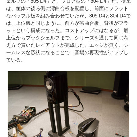
ェルフの「805 D4」と、フロア型の「804 D4」だ。従来
は、筐体の後ろ側に湾曲合板を配置し、前面にフラット
なバッフル板を組み合わせていたが、805 D4と804 D4で
は、上位機と同じように、前方が湾曲合板、背後がフラ
ットという構成になった。コストアップにはなるが、最
上位からブックシェルフまで、シリーズを通して同じ考
え方で貫いたレイアウトが完成した。エッジが無く、シ
ームレスな形状になることで、音場の再現性がアップし
ている。