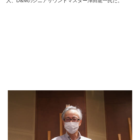
人、D&Mのシニアサウンドマスター澤田龍一氏だ。