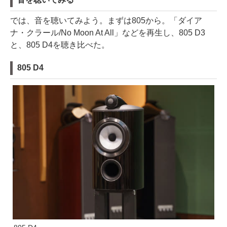
では、音を聴いてみよう。まずは805から。「ダイア
ナ・クラール/No Moon At All」などを再生し、805 D3
と、805 D4を聴き比べた。
805 D4