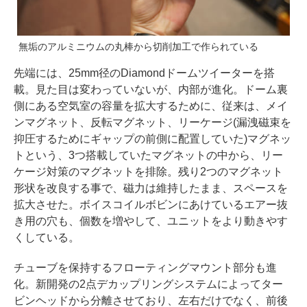
無垢のアルミニウムの丸棒から切削加工で作られている
先端には、25mm径のDiamondドームツイーターを搭
載。見た目は変わっていないが、内部が進化。ドーム裏
側にある空気室の容量を拡大するために、従来は、メイ
ンマグネット、反転マグネット、リーケージ(漏洩磁束を
抑圧するためにギャップの前側に配置していた)マグネッ
トという、3つ搭載していたマグネットの中から、リー
ケージ対策のマグネットを排除。残り2つのマグネット
形状を改良する事で、磁力は維持したまま、スペースを
拡大させた。ボイスコイルボビンにあけているエアー抜
き用の穴も、個数を増やして、ユニットをより動きやす
くしている。
チューブを保持するフローティングマウント部分も進
化。新開発の2点デカップリングシステムによってター
ビンヘッドから分離させており、左右だけでなく、前後